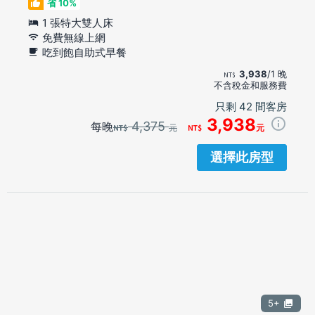
省 10%
1 張特大雙人床
免費無線上網
吃到飽自助式早餐
3,938
/1 晚
不含稅金和服務費
只剩 42 間客房
3,938
4,375
每晚
元
元
選擇此房型
5+