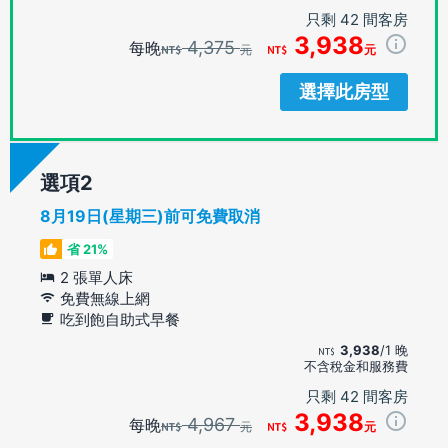
只剩 42 間客房
3,938
4,375
每晚
元
元
選擇此房型
選項
8月19日(星期三)前可免費取消
省 21%
2 張單人床
免費無線上網
吃到飽自助式早餐
3,938
/1 晚
不含稅金和服務費
只剩 42 間客房
3,938
4,967
每晚
元
元