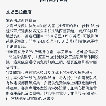
文堤巴拉飯店
靠近法瑪西體育館
文堤巴拉飯店位於里約熱內盧 (雅卡雷帕瓜)，步行 15 分
鐘即可抵達奧林匹克公園和法瑪西體育館。 此SPA飯店
地點良好，從這裡開車 25.4 公里 (15.8 英哩) 可以到伊
芭尼瑪海灘，開車 24.6 公里 (15.3 英哩) 則會抵達馬拉
卡納體育場。
到全套養身 SPA 放鬆身心靈，享受按摩。您可盡情享受
1 間健身俱樂部、1 座室外游泳池以及三溫暖等等休閒設
施。這家飯店還提供免費無線上網、禮賓服務和宴會廳
等設施。
170 間精心設有電冰箱以及迷你吧的冷氣客房等您入
住，享受家一般的溫馨與舒適。房內提供平面電視以及
有線電視節目等娛樂，亦提供免費無線上網讓您隨時保
持連線。客房專用浴室設有淋浴設備，並精心提供免費
盥洗用品以及吹風機。貼心提供電話，並且設有保險箱
(可容納筆記型電腦)以及書桌。