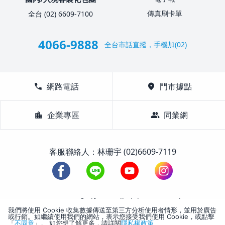
傳真刷卡單
全台 (02) 6609-7100
4066-9888
全台市話直撥，手機加(02)
call
網路電話
location_on
門市據點
location_city
企業專區
group
同業網
客服聯絡人：林珊宇 (02)6609-7119
1988-2026 © Lifetour All Rights Reserved.
我們將使用 Cookie 收集數據傳送至第三方分析使用者情形，並用於廣告
或行銷。如繼續使用我們的網站，表示您接受我們使用 Cookie，或點擊
「
不同意
」。 如您想了解更多，請詳閱
隱私權政策