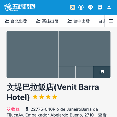
contract
person
rocket_launch
B
menu
flight_takeoff
flight_takeoff
flight_takeoff
台北出發
高雄出發
台中出發
自由行
文堤巴拉飯店(Venit Barra
Hotel)
22775-040Rio de JaneiroBarra da
收藏
TijucaAv. Embaixador Abelardo Bueno, 2710
-
查看