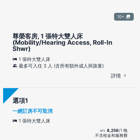
10+
尊榮客房, 1 張特大雙人床
(Mobility/Hearing Access, Roll-In
Shwr)
1 張特大雙人床
最多可入住 3 人 (含所有額外成人與孩童)
詳情
選項
一經訂房不可取消
1 張特大雙人床
8,256
/1 晚
不含稅金和服務費