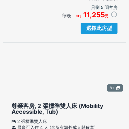
只剩 5 間客房
11,255
每晚
元
選擇此房型
8+
尊榮客房, 2 張標準雙人床 (Mobility
Accessible, Tub)
2 張標準雙人床
最多可入住 4 人 (含所有額外成人與孩童)