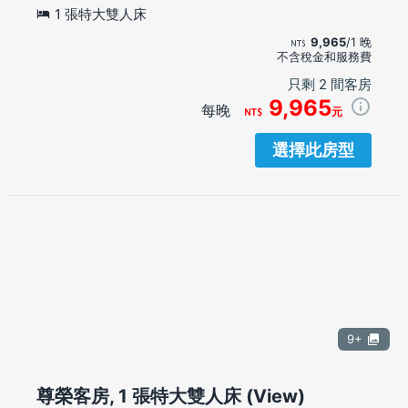
1 張特大雙人床
9,965
/1 晚
不含稅金和服務費
只剩 2 間客房
9,965
每晚
元
選擇此房型
9+
尊榮客房, 1 張特大雙人床 (View)