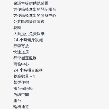
會議室提供助聽裝置
方便輪椅進出的登記櫃台
方便輪椅進出的健身中心
公共區域提供電視
花園
大廳提供免費報紙
24 小時健身設施
行李寄放
快速退房
行李搬運服務
商務中心
24 小時櫃台服務
餐廳數量 - 1
禁煙住宿
櫃台保險箱
會議空間
露台
輪椅通道