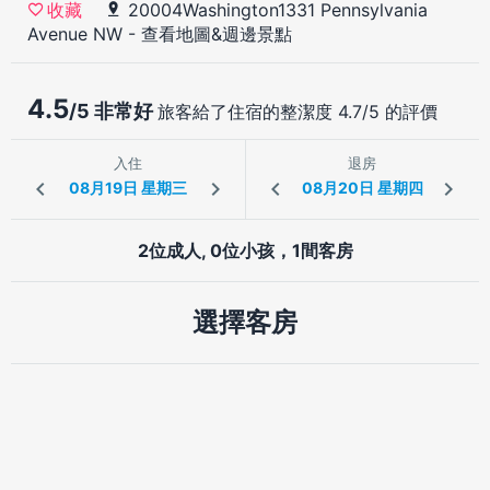
20004Washington1331 Pennsylvania
收藏
Avenue NW
-
查看地圖&週邊景點
4.5
/5 非常好
旅客給了住宿的整潔度 4.7/5 的評價
入住
退房
2位成人, 0位小孩，1間客房
選擇客房