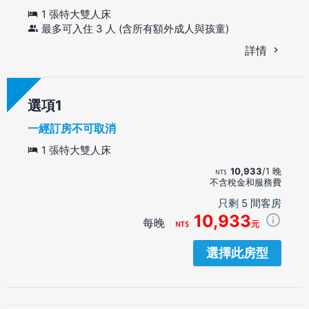
1 張特大雙人床
最多可入住 3 人 (含所有額外成人與孩童)
詳情
選項
一經訂房不可取消
1 張特大雙人床
10,933
/1 晚
不含稅金和服務費
只剩 5 間客房
10,933
每晚
元
選擇此房型