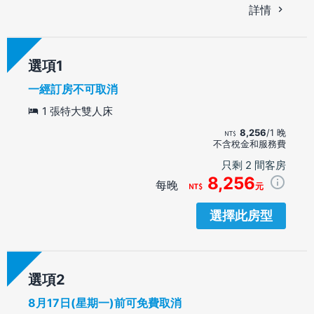
詳情
選項
一經訂房不可取消
1 張特大雙人床
8,256
/1 晚
不含稅金和服務費
只剩 2 間客房
8,256
每晚
元
選擇此房型
選項
8月17日(星期一)前可免費取消