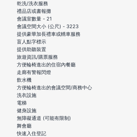
乾洗/洗衣服務
禮品店或書報攤
會議室數量 - 21
會議空間大小 (公尺) - 3223
提供豪華加長禮車或轎車服務
盲人點字標示
提供助聽裝置
旅遊資訊/購票服務
方便輪椅進出的住宿內餐廳
走廊有警報閃燈
飲水機
方便輪椅進出的會議空間/商務中心
洗衣設施
電梯
健身設施
無障礙通道 (可能有限制)
舞會廳
快速入住登記