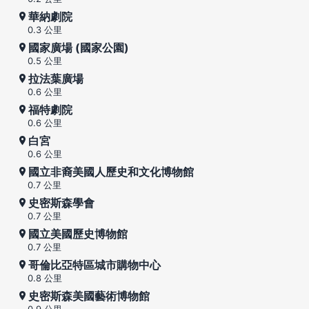
華納劇院
0.3 公里
國家廣場 (國家公園)
0.5 公里
拉法葉廣場
0.6 公里
福特劇院
0.6 公里
白宮
0.6 公里
國立非裔美國人歷史和文化博物館
0.7 公里
史密斯森學會
0.7 公里
國立美國歷史博物館
0.7 公里
哥倫比亞特區城市購物中心
0.8 公里
史密斯森美國藝術博物館
0.9 公里