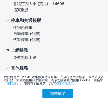
會議空間大小 (英尺) - 34696
禮賓服務
停車和交通接駁
住宿內停車
自助停車 (付費)
代客停車 (付費)
上網服務
免費無線上網
其他服務
供應素食早餐
我們將使用 Cookie 收集數據傳送至第三方分析使用者情形，並用於廣告
或行銷。如繼續使用我們的網站，表示您接受我們使用 Cookie，或點擊
生物可分解/可堆肥攪拌棒
「
不同意
」。 如您想了解更多，請詳閱
隱私權政策
不提供一次性塑膠吸管
不提供一次性塑膠攪拌棒
我瞭解了
參考售價(含稅)
會員訂購
訪客訂購
生物可分解/可堆肥吸管
刷卡優惠
9,909
附近可進行帆船運動