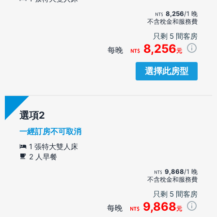
8,256
/1 晚
不含稅金和服務費
只剩 5 間客房
8,256
每晚
元
選擇此房型
選項
一經訂房不可取消
1 張特大雙人床
2 人早餐
9,868
/1 晚
不含稅金和服務費
只剩 5 間客房
9,868
每晚
元