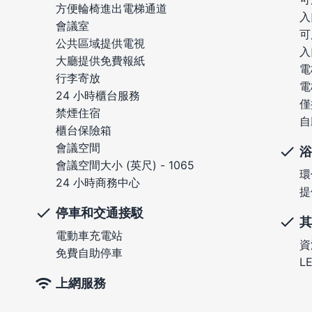
方便輪椅進出電梯通道
入
會議室
可
公共區域提供電視
入
大廳提供免費報紙
電
行李寄放
電
24 小時櫃台服務
僅
禁煙住宿
自
櫃台保險箱
會議空間
浴
會議空間大小 (英尺) - 1065
環
24 小時商務中心
提
停車和交通接駁
其
電動車充電站
資
免費自助停車
L
上網服務