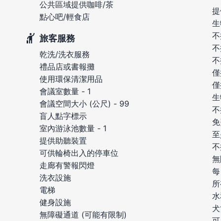
公共區域提供咖啡/茶
提
點心吧/輕食店
生
不
旅客服務
不
乾洗/洗衣服務
不
禮品店或書報攤
僅
使用環保清潔用品
僅
會議室數量 - 1
生
會議空間大小 (公尺) - 99
不
盲人點字標示
免
室內游泳池數量 - 1
至
提供助聽裝置
不
可供輪椅出入的停車位
無
走廊有警報閃燈
每
洗衣設施
所
電梯
水
健身設施
犬
無障礙通道 (可能有限制)
可