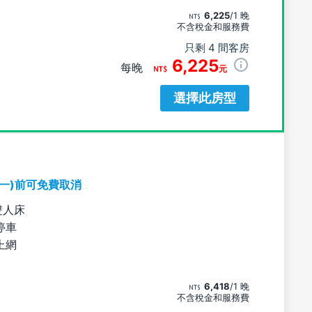
6,225
/1 晚
不含稅金和服務費
只剩 4 間客房
6,225
每晚
元
選擇此房型
期一)前可免費取消
雙人床
停車
上網
6,418
/1 晚
不含稅金和服務費