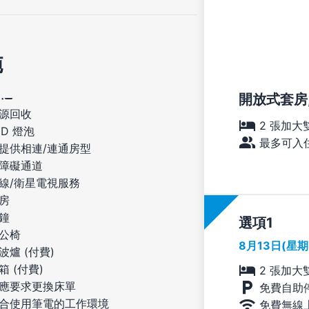
施
開放式套房,
源回收
2 張加大
ED 燈泡
最多可入住
提供相連/連通房型
障礙通道
線/衛星電視服務
房
鐘
選項
公椅
8月13日(星
波爐 (付費)
箱 (付費)
2 張加大
應要求更換床單
免費自助
合使用筆電的工作環境
免費無線