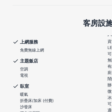
客房設
資
上網服務
L
免費無線上網
可
無
主題飯店
有
空調
廚
電視
鬧
辦
臥室
微
暖氣
冰
折疊床/加床 (付費)
可
沙發床
適