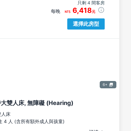
只剩 4 間客房
6,418
每晚
元
選擇此房型
6+
特大雙人床, 無障礙 (Hearing)
雙人床
 4 人 (含所有額外成人與孩童)