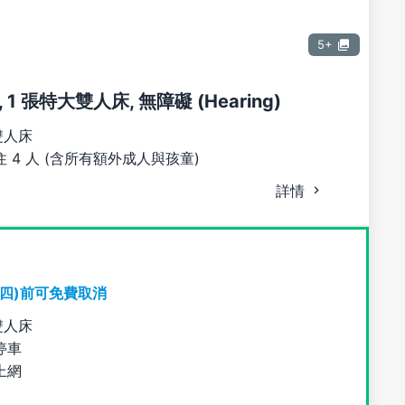
5+
1 張特大雙人床, 無障礙 (Hearing)
雙人床
 4 人 (含所有額外成人與孩童)
詳情
期四)前可免費取消
雙人床
停車
上網