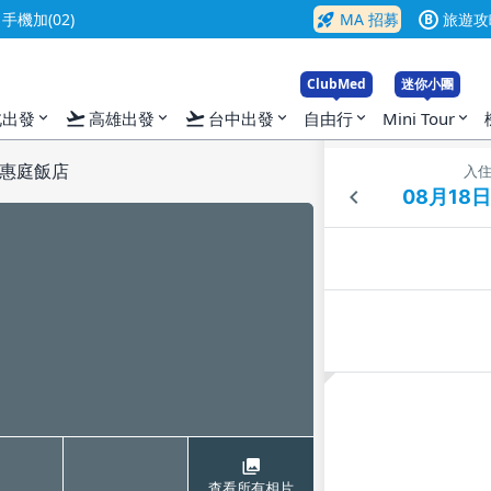
rocket_launch
機加(02)
MA 招募
旅遊攻
B
ClubMed
迷你小團
flight_takeoff
flight_takeoff
北出發
高雄出發
台中出發
自由行
Mini Tour
expand_more
expand_more
expand_more
expand_more
expand_more
惠庭飯店
入
查看所有相片