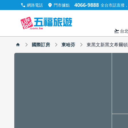
4066-9888
call
location_on
網路電話
門市據點
全台市話直撥，手
flight_takeoff
台
國際訂房
東哈芬
東黑文新黑文希爾頓