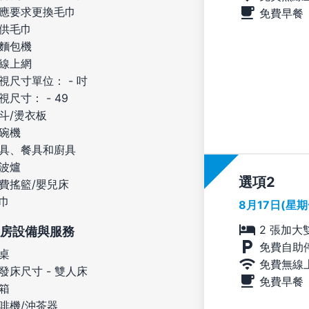
應要求更換毛巾
免費早餐
供毛巾
麵包機
線上網
視尺寸單位： - 吋
視尺寸： - 49
斗/燙衣板
碗機
具、餐具和廚具
波爐
選項
費搖籃/嬰兒床
巾
8月17日(星
2 張加大
房設備與服務
免費自助
桌
免費無線
發床尺寸 - 雙人床
免費早餐
箱
啡機/沖茶器