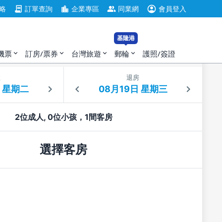
account_circle
contract
location_city
group
略
訂單查詢
企業專區
同業網
會員登入
基隆港
機票
訂房/票券
台灣旅遊
郵輪
護照/簽證
expand_more
expand_more
expand_more
expand_more
住
退房
2位成人, 0位小孩，1間客房
選擇客房