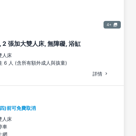
4+
 2 張加大雙人床, 無障礙, 浴缸
雙人床
 6 人 (含所有額外成人與孩童)
詳情
期四)前可免費取消
雙人床
停車
上網