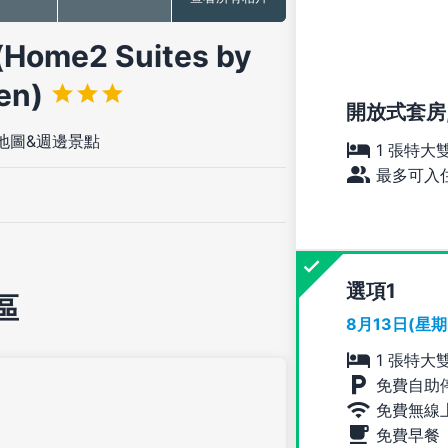
e2 Suites by
ven)
開放式套房, 
地圖&週邊景點
1 張特大
最多可入住
選項
區
8月13日(星
1 張特大
免費自助
免費無線
免費早餐