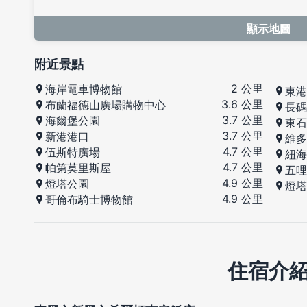
顯示地圖
附近景點
2 公里
海岸電車博物館
東港
3.6 公里
布蘭福德山廣場購物中心
長碼
3.7 公里
海爾堡公園
東石
3.7 公里
新港港口
維多
4.7 公里
伍斯特廣場
紐海
4.7 公里
帕第莫里斯屋
五哩
4.9 公里
燈塔公園
燈塔
4.9 公里
哥倫布騎士博物館
住宿介