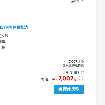
詳情
期四)前可免費取消
雙人床
停車
上網
7,007
/1 晚
不含稅金和服務費
只剩 3 間客房
7,007
每晚
元
選擇此房型