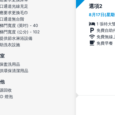
選項
口通道光線充足
應要求更換毛巾
8月17日(星
口通道無台階
1 張特大
梯門寬度 (英吋) - 40
免費自助
梯門寬度 (公分) - 102
免費無線
提供節水淋浴設備
免費早餐
助洗衣設施
室
保盥洗用品
供環保清潔用品
他
源回收
ED 燈泡