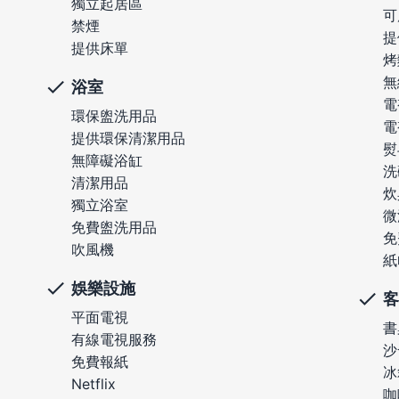
獨立起居區
可
禁煙
提
提供床單
烤
無
浴室
電
環保盥洗用品
電
提供環保清潔用品
熨
無障礙浴缸
洗
清潔用品
炊
獨立浴室
微
免費盥洗用品
免
吹風機
紙
娛樂設施
客
平面電視
書
有線電視服務
沙
免費報紙
冰
Netflix
咖