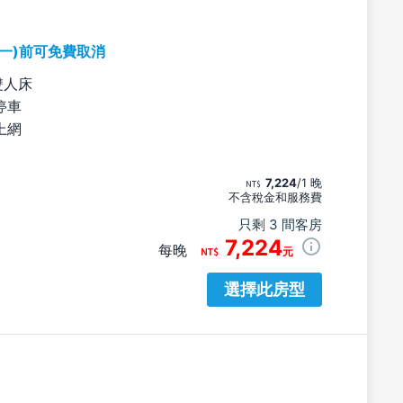
期一)前可免費取消
雙人床
停車
上網
7,224
/1 晚
不含稅金和服務費
只剩 3 間客房
7,224
每晚
元
選擇此房型