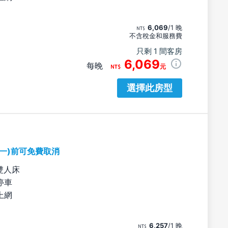
6,069
/1 晚
不含稅金和服務費
只剩 1 間客房
6,069
每晚
元
選擇此房型
期一)前可免費取消
雙人床
停車
上網
6,257
/1 晚