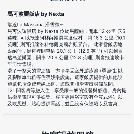
馬可波羅飯店 by Nexta
靠近La Massana 滑雪纜車
馬可波羅飯店 by Nexta 位於馬薩納，開車 12 公里 (7.5
英哩) 可以抵達阿林薩爾滑雪度假村，開 16.3 公里 (10.1
英哩) 則可抵達洛科德爾克爾岩觀景台。 此滑雪飯店地
點絕佳，從這裡開車約 20.1 公里 (12.5 英哩) 可以到自
然島遊樂園，開車 20.6 公里 (12.8 英哩) 則會抵達埃卡
里司滑雪場。
滑了一整天的雪之後，盡情享受室外游泳池 (季節性)以
及腳踏車出租等住宿娛樂設施。這家飯店提供的其他設
施還包括免費無線上網、遊戲間和滑雪器材儲放間。
121 間客房等您入住，享受家一般的溫馨與舒適。房內提
供衛星電視可供娛樂。客房專用浴室設有全浸式浴缸以
及吹風機。貼心提供電話，並且設有保險箱以及書桌。