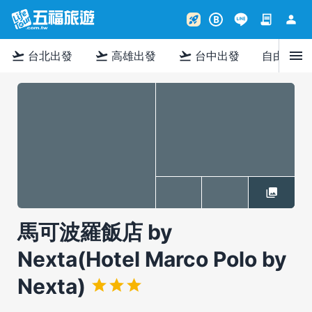
contract
person
rocket_launch
B
menu
flight_takeoff
flight_takeoff
flight_takeoff
台北出發
高雄出發
台中出發
自由行
馬可波羅飯店 by
Nexta(Hotel Marco Polo by
Nexta)