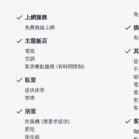
免
上網服務
娛
免費無線上網
有
主題飯店
其
電視
空調
提
客房餐點服務 (有時間限制)
不
寵
臥室
電
提供床單
遮
禁煙
熨
客
浴室
客
吹風機 (應要求提供)
肥皂
咖
衛生紙