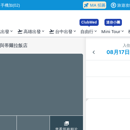
rocket_launch
機加(02)
MA 招募
旅遊攻
B
ClubMed
迷你小團
flight_takeoff
flight_takeoff
北出發
高雄出發
台中出發
自由行
Mini Tour
expand_more
expand_more
expand_more
expand_more
expand_more
與蒂爾拉飯店
入
查看所有相片