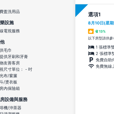
費盥洗用品
選項
樂設施
8月10日(星
線電視服務
省 13%
以下房型請供參
他
1 張標準
供毛巾
2 張標準
提供牙刷和牙膏
免費自助
物友善客房
免費無線
視尺寸單位： - 吋
光布/窗簾
斗/燙衣板
房內保險箱
房設備與服務
啡機/沖茶器