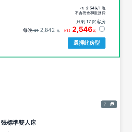
2,546
/1 晚
不含稅金和服務費
只剩 17 間客房
2,546
2,842
每晚
元
元
選擇此房型
7+
1 張標準雙人床