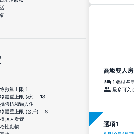
日清潔服務
話
桌
定
高級雙人房,
1 張標準
物數量上限 1
最多可入住
物體重上限 (磅)： 18
攜帶貓和狗入住
物體重上限 (公斤)： 8
得無人看管
選項
務性動物