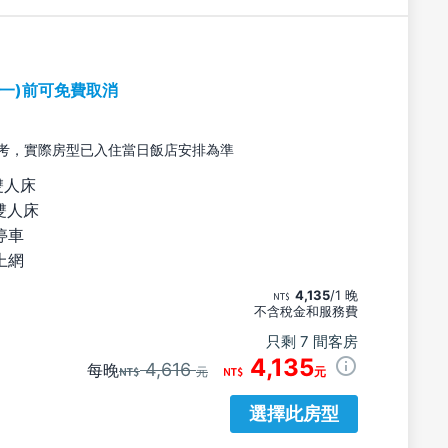
期一)前可免費取消
考，實際房型已入住當日飯店安排為準
雙人床
雙人床
停車
上網
4,135
/1 晚
不含稅金和服務費
只剩 7 間客房
4,135
4,616
每晚
元
元
選擇此房型