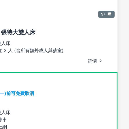
9+
1 張特大雙人床
雙人床
 2 人 (含所有額外成人與孩童)
詳情
期一)前可免費取消
雙人床
停車
上網