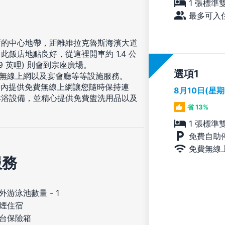
1 張標準
最多可入住
斯的中心地帶，距離維拉克魯斯海濱大道
此飯店地點良好，從這裡開車約 1.4 公
0.9 英哩) 則會到宗座廣場。
選項
費無線上網以及宴會廳等等設施服務。
房內提供免費無線上網讓您隨時保持連
8月10日(星
淋浴設備，並精心提供免費盥洗用品以及
省 13%
。
1 張標準
免費自助
免費無線
服務
外游泳池數量 - 1
煙住宿
台保險箱