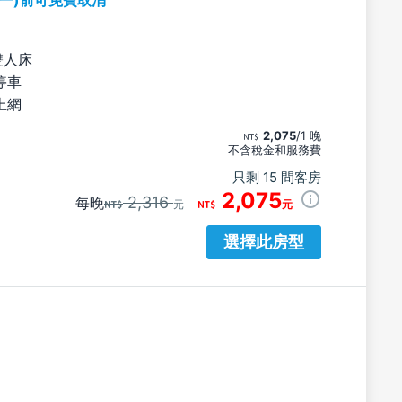
期一)前可免費取消
雙人床
停車
上網
2,075
/1 晚
不含稅金和服務費
只剩 15 間客房
2,075
2,316
每晚
元
元
選擇此房型