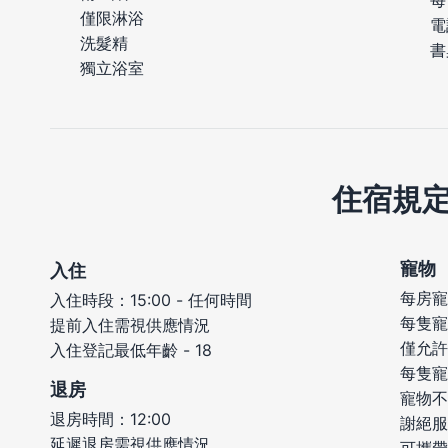
每
僅限淋浴
電
洗髮精
書
獨立浴室
住宿規
寵物
入住
每房寵
入住時段：15:00 - 任何時間
每隻寵
提前入住需視供應情況
僅允許
入住登記最低年齡 - 18
每隻寵
退房
寵物不
退房時間：12:00
謝絕服
延遲退房需視供應情況