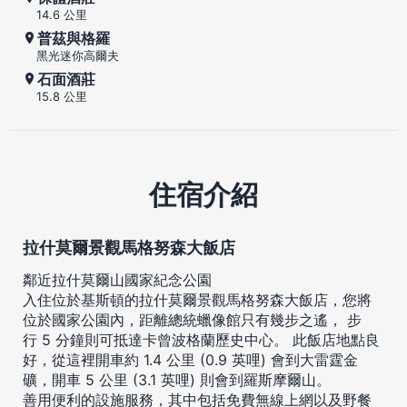
14.6 公里
普茲與格羅
黑光迷你高爾夫
石面酒莊
15.8 公里
住宿介紹
拉什莫爾景觀馬格努森大飯店
鄰近拉什莫爾山國家紀念公園
入住位於基斯頓的拉什莫爾景觀馬格努森大飯店，您將
位於國家公園內，距離總統蠟像館只有幾步之遙， 步
行 5 分鐘則可抵達卡曾波格蘭歷史中心。 此飯店地點良
好，從這裡開車約 1.4 公里 (0.9 英哩) 會到大雷霆金
礦，開車 5 公里 (3.1 英哩) 則會到羅斯摩爾山。
善用便利的設施服務，其中包括免費無線上網以及野餐