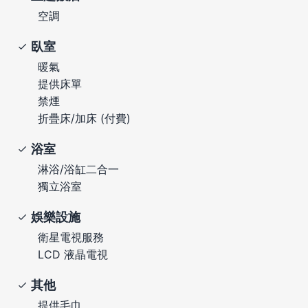
空調
臥室
暖氣
提供床單
禁煙
折疊床/加床 (付費)
浴室
淋浴/浴缸二合一
獨立浴室
娛樂設施
衛星電視服務
LCD 液晶電視
其他
提供毛巾