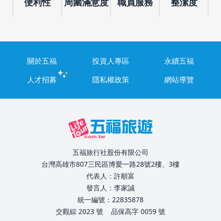
便利性
周圍滿意度
職員服務
整潔度
關於五福
投資人專區
永續五福
人才招募
隱私權政策
網站導覽
五福旅行社股份有限公司
台灣高雄市807三民區博愛一路28號2樓、3樓
代表人：許順富
發言人：李家誠
統一編號：22835878
交觀綜 2023 號
品保高字 0059 號