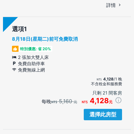
詳情
選項
8月18日(星期二)前可免費取消
特別優惠: 省 20%
2 張加大雙人床
免費自助停車
免費無線上網
4,128
/1 晚
不含稅金和服務費
只剩 21 間客房
4,128
5,160
每晚
元
元
選擇此房型