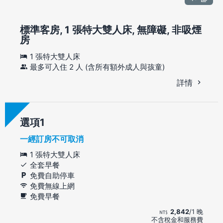
標準客房, 1 張特大雙人床, 無障礙, 非吸煙
房
1 張特大雙人床
最多可入住 2 人 (含所有額外成人與孩童)
詳情
選項
一經訂房不可取消
1 張特大雙人床
全套早餐
免費自助停車
免費無線上網
免費早餐
2,842
/1 晚
不含稅金和服務費