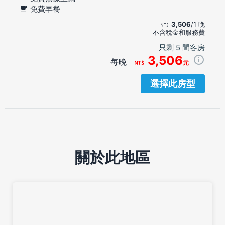
免費早餐
3,506
/1 晚
不含稅金和服務費
只剩 5 間客房
3,506
每晚
元
選擇此房型
關於此地區