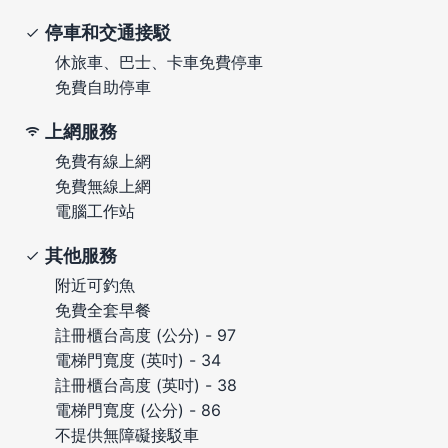
停車和交通接駁
休旅車、巴士、卡車免費停車
免費自助停車
上網服務
免費有線上網
免費無線上網
電腦工作站
其他服務
附近可釣魚
免費全套早餐
註冊櫃台高度 (公分) - 97
電梯門寬度 (英吋) - 34
註冊櫃台高度 (英吋) - 38
電梯門寬度 (公分) - 86
不提供無障礙接駁車