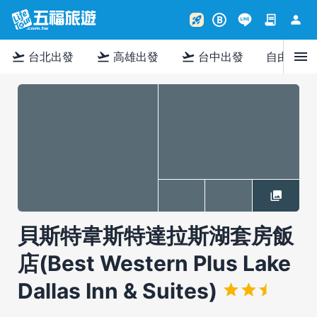
contract
person
rocket_launch
B
menu
flight_takeoff
flight_takeoff
flight_takeoff
台北出發
高雄出發
台中出發
自由行
貝斯特韋斯特達拉斯湖套房飯
店(Best Western Plus Lake
Dallas Inn & Suites)