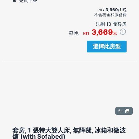
免費早餐
3,669
/1 晚
不含稅金和服務費
只剩 13 間客房
3,669
每晚
元
選擇此房型
5+
套房, 1 張特大雙人床, 無障礙, 冰箱和微波
爐 (with Sofabed)