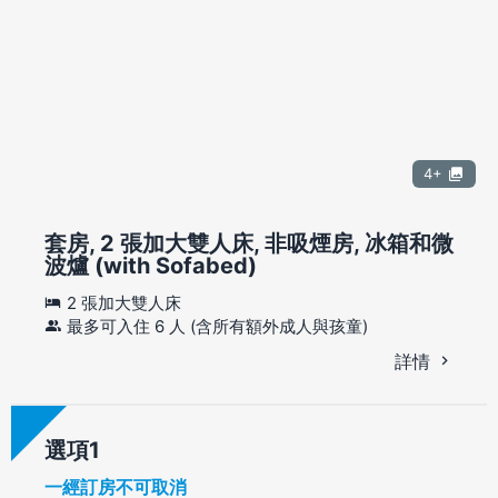
4+
套房, 2 張加大雙人床, 非吸煙房, 冰箱和微
波爐 (with Sofabed)
2 張加大雙人床
最多可入住 6 人 (含所有額外成人與孩童)
詳情
選項
一經訂房不可取消