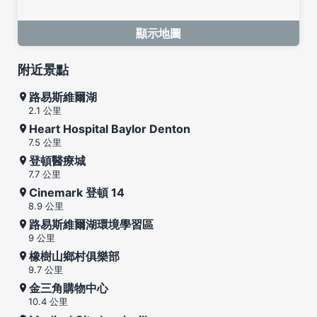
顯示地圖
附近景點
路易斯維爾湖
2.1 公里
Heart Hospital Baylor Denton
7.5 公里
登頓醫療城
7.7 公里
Cinemark 登頓 14
8.9 公里
路易斯維爾湖環境學習區
9 公里
橡樹山鄉村俱樂部
9.7 公里
金三角購物中心
10.4 公里