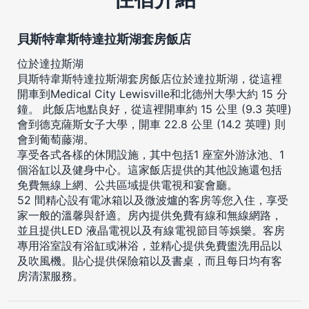
貝斯特韋斯特達拉斯湖套房飯店
位於達拉斯湖
貝斯特韋斯特達拉斯湖套房飯店位於達拉斯湖，從這裡
開車到Medical City Lewisville和北德州大學大約 15 分
鐘。 此飯店地點良好，從這裡開車約 15 公里 (9.3 英哩)
會到德克薩斯女子大學，開車 22.8 公里 (14.2 英哩) 則
會到葡萄藤湖。
享受各式各樣的休閒設施，其中包括1 座室外游泳池、1
個浴缸以及健身中心。這家飯店提供的其他設施還包括
免費無線上網、公共區域提供電視和宴會廳。
52 間精心設有電冰箱以及微波爐的客房等您入住，享受
家一般的溫馨與舒適。房內提供免費有線和無線網路，
並且提供LED 液晶電視以及有線電視節目等娛樂。客房
專用浴室設有浴缸或淋浴，並精心提供免費盥洗用品以
及吹風機。貼心提供保險箱以及書桌，而且每日均有客
房清潔服務。