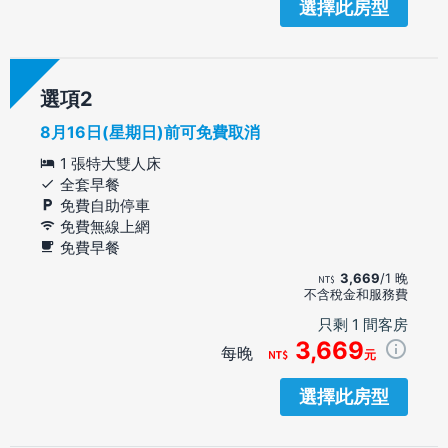
選擇此房型
選項
8月16日(星期日)前可免費取消
1 張特大雙人床
全套早餐
免費自助停車
免費無線上網
免費早餐
3,669
/1 晚
不含稅金和服務費
只剩 1 間客房
3,669
每晚
元
選擇此房型