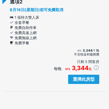
選項
8月16日(星期日)前可免費取消
1 張特大雙人床
全套早餐
免費自助停車
免費高速上網
免費無線上網
免費早餐
3,344
/1 晚
不含稅金和服務費
只剩 5 間客房
3,344
每晚
元
選擇此房型