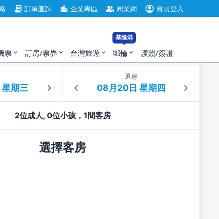
account_circle
contract
location_city
group
略
訂單查詢
企業專區
同業網
會員登入
基隆港
機票
訂房/票券
台灣旅遊
郵輪
護照/簽證
expand_more
expand_more
expand_more
expand_more
住
退房
2位成人, 0位小孩，1間客房
選擇客房