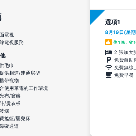
施
選項
8月19日(星
面電視
線電視服務
住 1 晚，省 
2 張加大
他
免費自助
供毛巾
免費無線
提供相連/連通房型
免費早餐
攜帶寵物
合使用筆電的工作環境
光布/窗簾
斗/燙衣板
波爐
費搖籃/嬰兒床
障礙通道