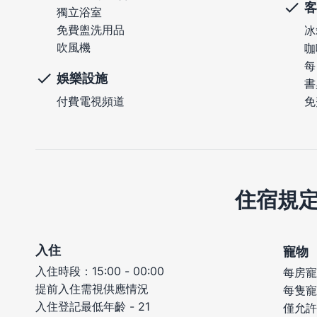
客
獨立浴室
免費盥洗用品
冰
吹風機
咖
每
娛樂設施
書
付費電視頻道
免
住宿規
入住
寵物
入住時段：15:00 - 00:00
每房寵
提前入住需視供應情況
每隻寵
入住登記最低年齡 - 21
僅允許