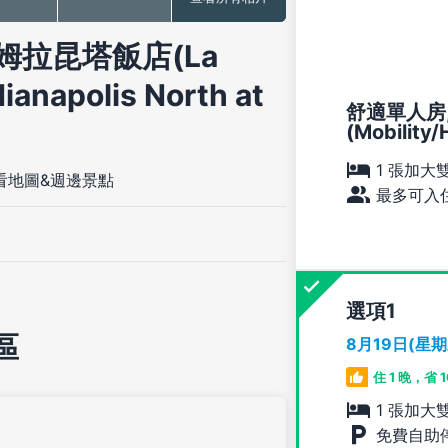
拉昆塔飯店(La
ianapolis North at
舒適單人房,
(Mobility/
1 張加大
看地圖&週邊景點
最多可入住
選項
區
8月19日(星
住 1 晚，省 
1 張加大
免費自助