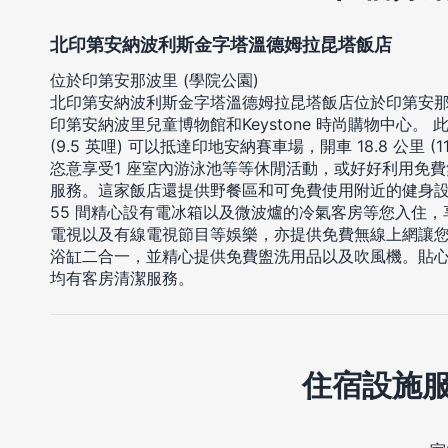
北印第安納波利斯金字塔溫德姆拉昆塔飯店
位於印第安那波里 (學院公園)
北印第安納波利斯金字塔溫德姆拉昆塔飯店位於印第安那波里
印第安納波里兒童博物館和Keystone 時尚購物中心。 
(9.5 英哩) 可以抵達印地安納賽車場，開車 18.8 公里 
恣意享受1 座室內游泳池等等休閒活動，或好好利用免
服務。這家飯店還提供野餐區和可免費使用附近的健身
55 間精心設有電冰箱以及微波爐的冷氣客房等您入住
電視以及有線電視節目等娛樂，亦提供免費無線上網讓您
浴缸二合一，並精心提供免費盥洗用品以及吹風機。貼心
均有客房清潔服務。
住宿設施