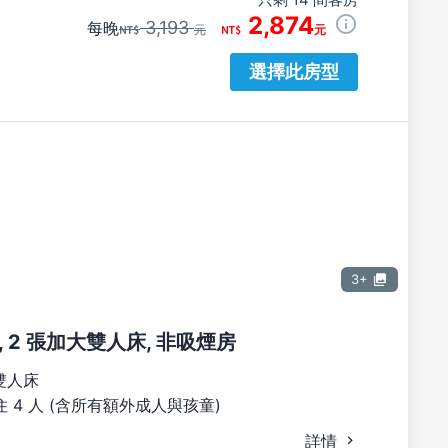
2,874
3,193
每晚
元
元
選擇此房型
3+
 2 張加大雙人床, 非吸煙房
雙人床
 4 人 (含所有額外成人與孩童)
詳情