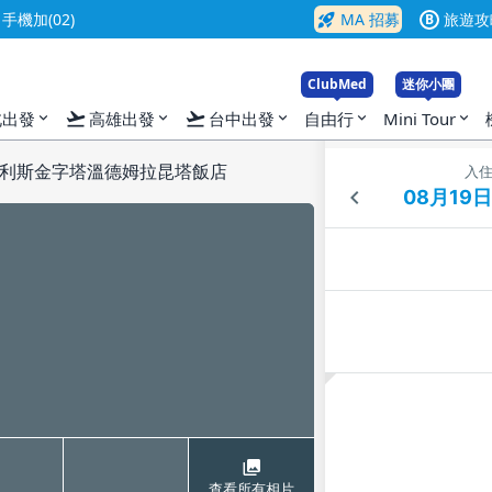
rocket_launch
機加(02)
MA 招募
旅遊攻
B
ClubMed
迷你小團
flight_takeoff
flight_takeoff
北出發
高雄出發
台中出發
自由行
Mini Tour
expand_more
expand_more
expand_more
expand_more
expand_more
利斯金字塔溫德姆拉昆塔飯店
入
查看所有相片