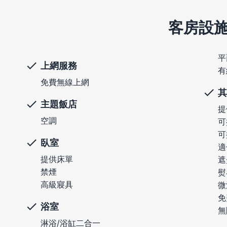
客房設
平
上網服務
有
免費無線上網
其
主題飯店
提
空調
可
可
臥室
適
提供床單
遮
禁煙
熨
高級寢具
微
免
浴室
無
淋浴/浴缸二合一