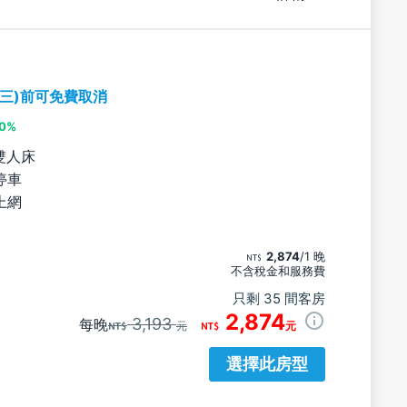
期三)前可免費取消
10%
雙人床
停車
上網
2,874
/1 晚
不含稅金和服務費
只剩 35 間客房
2,874
3,193
每晚
元
元
選擇此房型