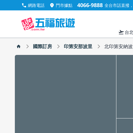
4066-9888
call
location_on
網路電話
門市據點
全台市話直撥，手
flight_takeoff
台
國際訂房
印第安那波里
北印第安納波