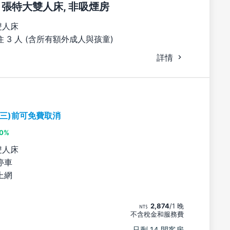
1 張特大雙人床, 非吸煙房
雙人床
 3 人 (含所有額外成人與孩童)
詳情
期三)前可免費取消
10%
雙人床
停車
上網
2,874
/1 晚
不含稅金和服務費
只剩 14 間客房