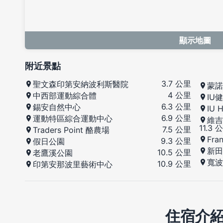
顯示地圖
附近景點
3.7 公里
聖文森印第安納波利斯醫院
蒙諾
4 公里
中西部運動綜合體
IU
6.3 公里
錫安自然中心
IU 
6.9 公里
運動特區綜合運動中心
維吉
11.3 
7.5 公里
Traders Point 酪農場
Fra
9.3 公里
假日公園
新田
10.5 公里
老鷹溪公園
寬波
10.9 公里
印第安那波里藝術中心
住宿介