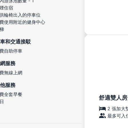
內游泳池數量 - 1
煙住宿
供輪椅出入的停車位
費使用附近的健身中心
梯
車和交通接駁
費自助停車
網服務
費無線上網
他服務
費全套早餐
舒適雙人房,
日
2 張加大
最多可入住