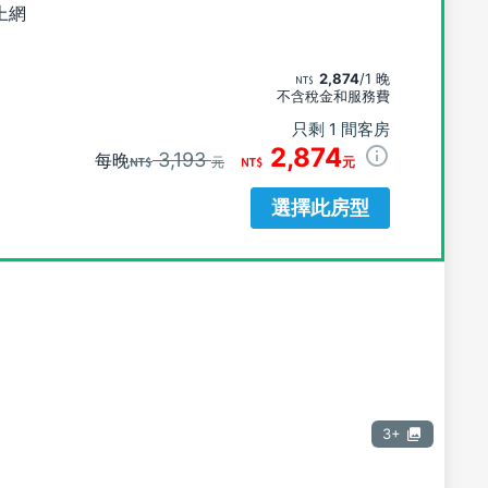
上網
2,874
/1 晚
不含稅金和服務費
只剩 1 間客房
2,874
3,193
每晚
元
元
選擇此房型
3+