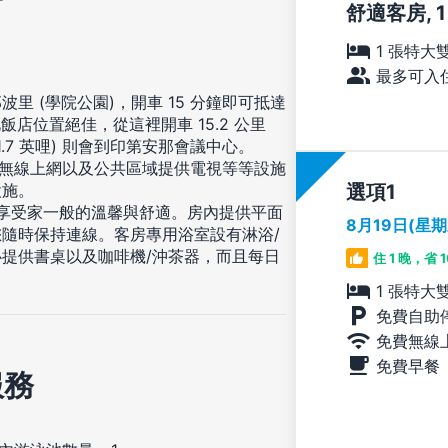
舒適客房, 
1 張特大
最多可入住
 (學院公園)，開車 15 分鐘即可抵達
此飯店位置絕佳，從這裡開車 15.2 公里
(11.7 英哩) 則會到印第安那會議中心。
費無線上網以及公共區域提供電視等等設施
選項
設施。
，享受家一般的溫馨與舒適。房內提供平面
8月19日(星
隨時保持連線。客房專用浴室設有淋浴/
提供書桌以及咖啡機/沖茶器，而且每日
住 1 晚，省 
1 張特大
免費自助
免費無線
免費早餐
服務