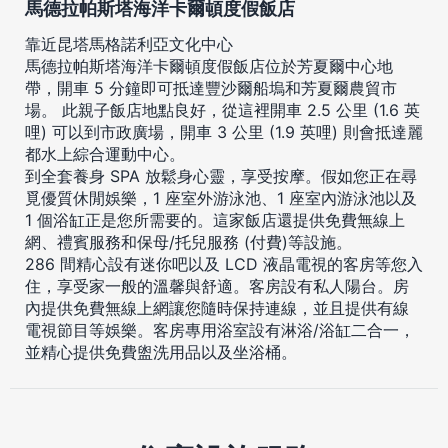
馬德拉帕斯塔海洋卡爾頓度假飯店
靠近昆塔馬格諾利亞文化中心
馬德拉帕斯塔海洋卡爾頓度假飯店位於芳夏爾中心地
帶，開車 5 分鐘即可抵達豐沙爾船塢和芳夏爾農貿市
場。 此親子飯店地點良好，從這裡開車 2.5 公里 (1.6 英
哩) 可以到市政廣場，開車 3 公里 (1.9 英哩) 則會抵達麗
都水上綜合運動中心。
到全套養身 SPA 放鬆身心靈，享受按摩。假如您正在尋
覓優質休閒娛樂，1 座室外游泳池、1 座室內游泳池以及
1 個浴缸正是您所需要的。這家飯店還提供免費無線上
網、禮賓服務和保母/托兒服務 (付費)等設施。
286 間精心設有迷你吧以及 LCD 液晶電視的客房等您入
住，享受家一般的溫馨與舒適。客房設有私人陽台。房
內提供免費無線上網讓您隨時保持連線，並且提供有線
電視節目等娛樂。客房專用浴室設有淋浴/浴缸二合一，
並精心提供免費盥洗用品以及坐浴桶。