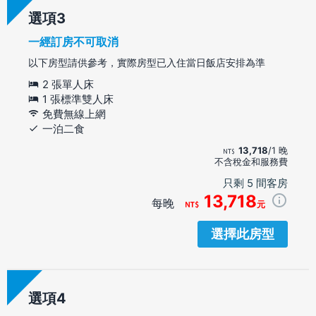
選項
一經訂房不可取消
以下房型請供參考，實際房型已入住當日飯店安排為準
2 張單人床
1 張標準雙人床
免費無線上網
一泊二食
13,718
/1 晚
不含稅金和服務費
只剩 5 間客房
13,718
每晚
元
選擇此房型
選項