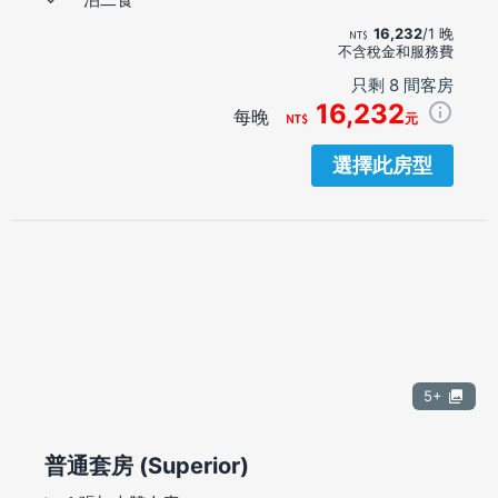
16,232
/1 晚
不含稅金和服務費
只剩 8 間客房
16,232
每晚
元
選擇此房型
5+
普通套房 (Superior)