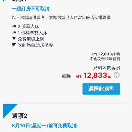
一經訂房不可取消
以下房型請供參考，實際房型已入住當日飯店安排為準
2 張單人床
1 張標準雙人床
免費無線上網
吃到飽自助式早餐
12,833
/1 晚
不含稅金和服務費
只剩 8 間客房
12,833
每晚
元
選擇此房型
選項
8月10日(星期一)前可免費取消