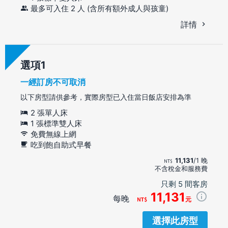
最多可入住 2 人 (含所有額外成人與孩童)
詳情
選項
一經訂房不可取消
以下房型請供參考，實際房型已入住當日飯店安排為準
2 張單人床
1 張標準雙人床
免費無線上網
吃到飽自助式早餐
11,131
/1 晚
不含稅金和服務費
只剩 5 間客房
11,131
每晚
元
選擇此房型