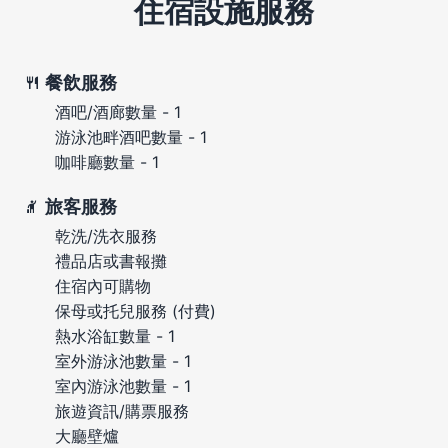
住宿設施服務
餐飲服務
酒吧/酒廊數量 - 1
游泳池畔酒吧數量 - 1
咖啡廳數量 - 1
旅客服務
乾洗/洗衣服務
禮品店或書報攤
住宿內可購物
保母或托兒服務 (付費)
熱水浴缸數量 - 1
室外游泳池數量 - 1
室內游泳池數量 - 1
旅遊資訊/購票服務
大廳壁爐