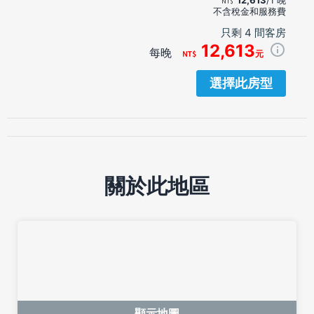
不含稅金和服務費
只剩 4 間客房
12,613
每晚
元
選擇此房型
關於此地區
顯示地圖