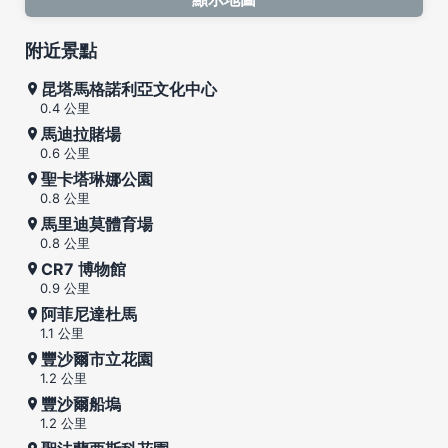
附近景點
昆塔馬格諾利亞文化中心
0.4 公里
馬迪拉賭場
0.6 公里
聖卡塔琳娜公園
0.8 公里
馬里迪莫體育場
0.8 公里
CR7 博物館
0.9 公里
阿菲尼達杜馬
1.1 公里
豐沙爾市立花園
1.2 公里
豐沙爾船塢
1.2 公里