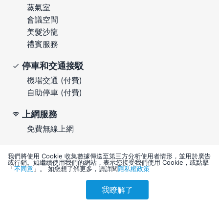
蒸氣室
會議空間
美髮沙龍
禮賓服務
停車和交通接駁
機場交通 (付費)
自助停車 (付費)
上網服務
免費無線上網
其他服務
我們將使用 Cookie 收集數據傳送至第三方分析使用者情形，並用於廣告
或行銷。如繼續使用我們的網站，表示您接受我們使用 Cookie，或點擊
附近可進行帆船運動
「
不同意
」。 如您想了解更多，請詳閱
隱私權政策
附近可滑水
提供水肺潛水
我瞭解了
參考售價(含稅)
會員訂購
訪客訂購
附近有水上拖曳傘活動
刷卡優惠
18,763
附近可騎越野自行車