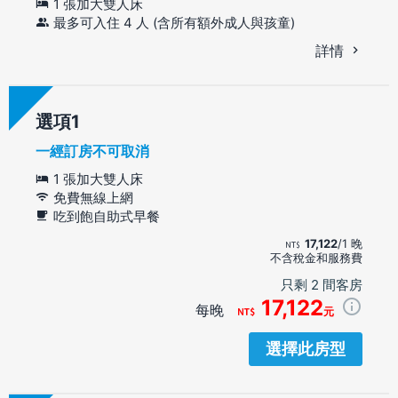
1 張加大雙人床
最多可入住 4 人 (含所有額外成人與孩童)
詳情
選項
一經訂房不可取消
1 張加大雙人床
免費無線上網
吃到飽自助式早餐
17,122
/1 晚
不含稅金和服務費
只剩 2 間客房
17,122
每晚
元
選擇此房型