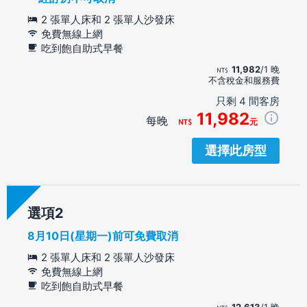
2 張單人床和 2 張單人沙發床
免費無線上網
吃到飽自助式早餐
11,982
/1 晚
不含稅金和服務費
只剩 4 間客房
11,982
每晚
元
選擇此房型
選項
8月10日(星期一)前可免費取消
2 張單人床和 2 張單人沙發床
免費無線上網
吃到飽自助式早餐
12,613
/1 晚