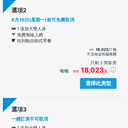
選項
8月10日(星期一)前可免費取消
1 張加大雙人床
免費無線上網
吃到飽自助式早餐
18,023
/1 晚
不含稅金和服務費
只剩 2 間客房
18,023
每晚
元
選擇此房型
選項
一經訂房不可取消
1 張加大雙人床