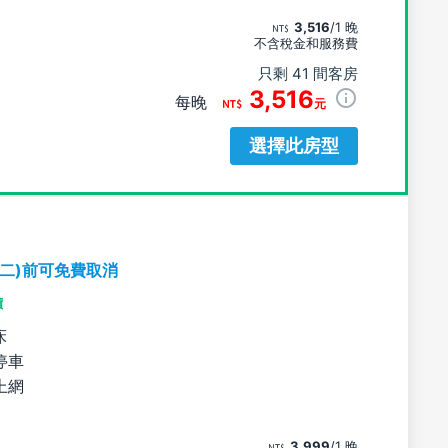
3,516
/1 晚
不含稅金和服務費
只剩 41 間客房
3,516
每晚
元
選擇此房型
期二)前可免費取消
價
床
停車
上網
3,999
/1 晚