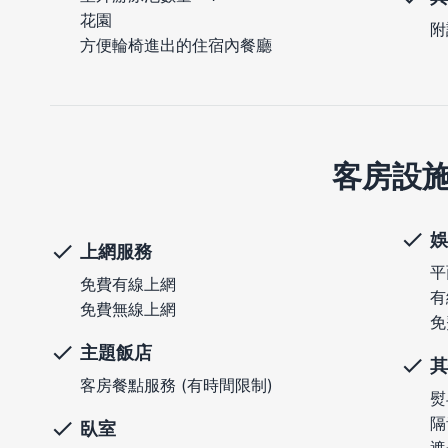
花園
附
方便輪椅進出的住宿內餐廳
客房設
娛
上網服務
平
免費有線上網
有
免費無線上網
免
主題飯店
其
客房餐點服務 (有時間限制)
熨
隔
臥室