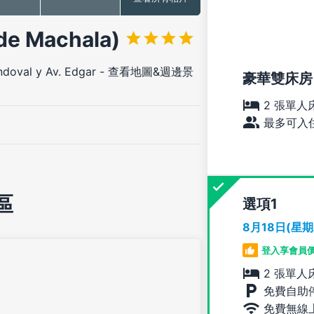
 Machala)
doval y Av. Edgar
-
查看地圖&週邊景
豪華雙床房
2 張單人
最多可入住
區
選項
8月18日(星
登入享會員
2 張單人
免費自助
免費無線