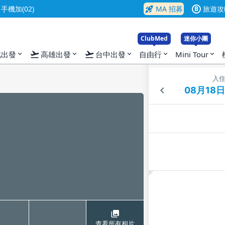
rocket_launch
機加(02)
MA 招募
旅遊攻
B
ClubMed
迷你小團
flight_takeoff
flight_takeoff
北出發
高雄出發
台中出發
自由行
Mini Tour
expand_more
expand_more
expand_more
expand_more
expand_more
入
查看所有相片