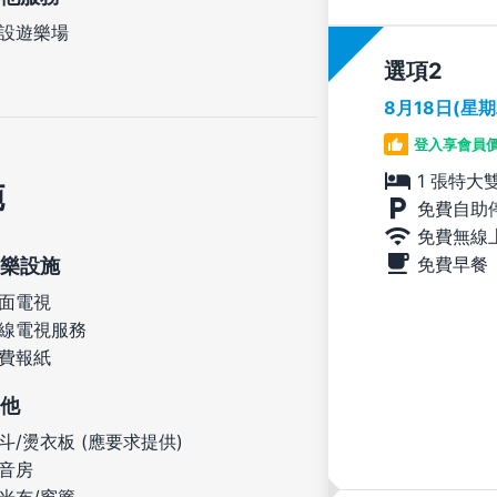
設遊樂場
選項
8月18日(星
登入享會員
1 張特大
施
免費自助
免費無線
免費早餐
樂設施
面電視
線電視服務
費報紙
他
斗/燙衣板 (應要求提供)
音房