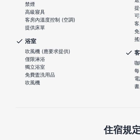
遮
禁煙
提
高級寢具
可
客房內溫度控制 (空調)
客
提供床單
免
搖
浴室
吹風機 (應要求提供)
客
僅限淋浴
咖
獨立浴室
每
免費盥洗用品
電
吹風機
書
住宿規