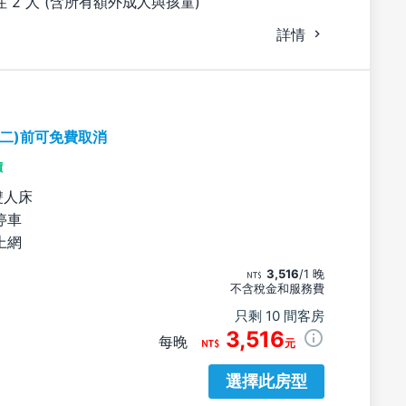
 2 人 (含所有額外成人與孩童)
詳情
期二)前可免費取消
價
雙人床
停車
上網
3,516
/1 晚
不含稅金和服務費
只剩 10 間客房
3,516
每晚
元
選擇此房型