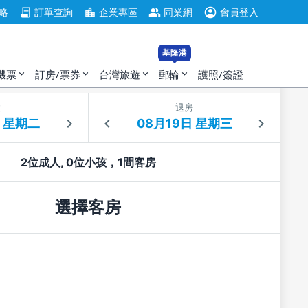
account_circle
contract
location_city
group
略
訂單查詢
企業專區
同業網
會員登入
基隆港
機票
訂房/票券
台灣旅遊
郵輪
護照/簽證
expand_more
expand_more
expand_more
expand_more
住
退房
2位成人, 0位小孩，1間客房
選擇客房