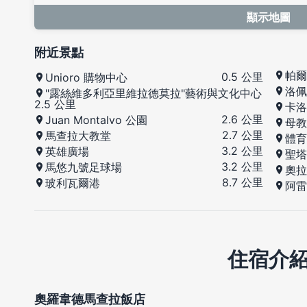
顯示地圖
附近景點
帕爾
0.5 公里
Unioro 購物中心
洛佩
"露絲維多利亞里維拉德莫拉"藝術與文化中心
2.5 公里
卡洛
2.6 公里
Juan Montalvo 公園
母教
2.7 公里
馬查拉大教堂
體育
3.2 公里
英雄廣場
聖塔
3.2 公里
馬悠九號足球場
奧拉
8.7 公里
玻利瓦爾港
阿雷
住宿介
奧羅韋德馬查拉飯店