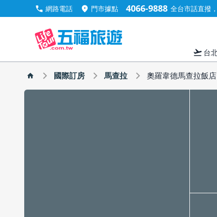
4066-9888
call
location_on
網路電話
門市據點
全台市話直撥，手
flight_takeoff
台
國際訂房
馬查拉
奧羅韋德馬查拉飯店