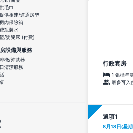
光布/窗簾
供毛巾
提供相連/連通房型
房內保險箱
費瓶裝水
籃/嬰兒床 (付費)
房設備與服務
啡機/沖茶器
行政套房
日清潔服務
話
1 張標準
桌
最多可入住
選項
定
8月18日(星