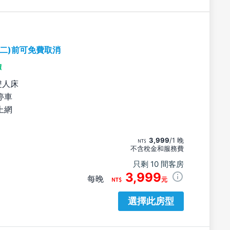
期二)前可免費取消
價
雙人床
停車
上網
3,999
/1 晚
不含稅金和服務費
只剩 10 間客房
3,999
每晚
元
選擇此房型