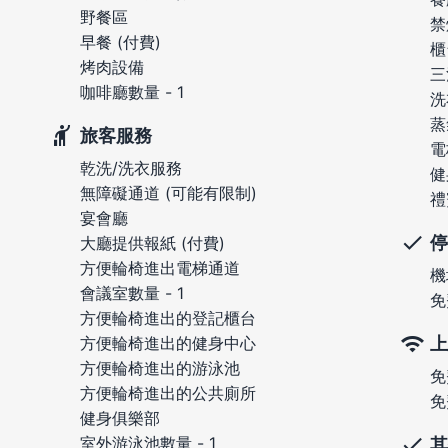
野餐區
禁
早餐 (付費)
櫃
烤肉設備
三
咖啡廳數量 - 1
洗
蒸
旅客服務
電
乾洗/洗衣服務
健
無障礙通道 (可能有限制)
禮
宴會廳
停
大廳提供報紙 (付費)
方便輪椅進出電梯通道
機
會議室數量 - 1
免
方便輪椅進出的登記櫃台
上
方便輪椅進出的健身中心
方便輪椅進出的游泳池
免
方便輪椅進出的公共廁所
免
健身俱樂部
室外游泳池數量 - 1
其