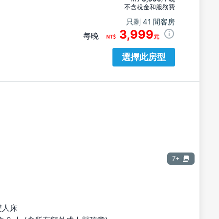
不含稅金和服務費
只剩 41 間客房
3,999
每晚
元
選擇此房型
7+
雙人床