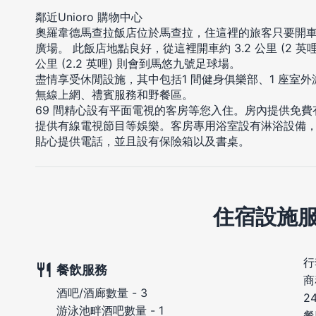
鄰近Unioro 購物中心
奧羅韋德馬查拉飯店位於馬查拉，住這裡的旅客只要開車
廣場。 此飯店地點良好，從這裡開車約 3.2 公里 (2 英哩) 會
公里 (2.2 英哩) 則會到馬悠九號足球場。
盡情享受休閒設施，其中包括1 間健身俱樂部、1 座室
無線上網、禮賓服務和野餐區。
69 間精心設有平面電視的客房等您入住。房內提供免
提供有線電視節目等娛樂。客房專用浴室設有淋浴設備
貼心提供電話，並且設有保險箱以及書桌。
住宿設施
行
餐飲服務
商
酒吧/酒廊數量 - 3
2
游泳池畔酒吧數量 - 1
餐