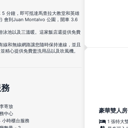
 5 分鐘，即可抵達馬查拉大教堂和英雄
到Juan Montalvo 公園，開車 3.6
外游泳池以及三溫暖。這家飯店還提供免費
費有線和無線網路讓您隨時保持連線，並且
，並精心提供免費盥洗用品以及吹風機。
服務
李寄放
豪華雙人房
務中心
4 小時櫃台服務
1 張特大
廳數量 - 2