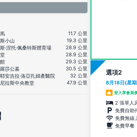
11.7 公里
馬
19.3 公里
斯小山
28.9 公里
斯·涅托·佩桑特斯體育場
28.9 公里
堂
29.3 公里
館
30.5 公里
羅莎公墓
選項
32 公里
耶安吉拉·洛亞扎婦產醫院
8月18日(星
47.9 公里
尼拉斯中央教堂
登入享會員
2 張單人
免費自助
紹
免費無線
免費早餐