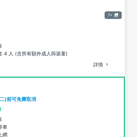
7+
床
 4 人 (含所有額外成人與孩童)
詳情
期二)前可免費取消
價
床
停車
上網