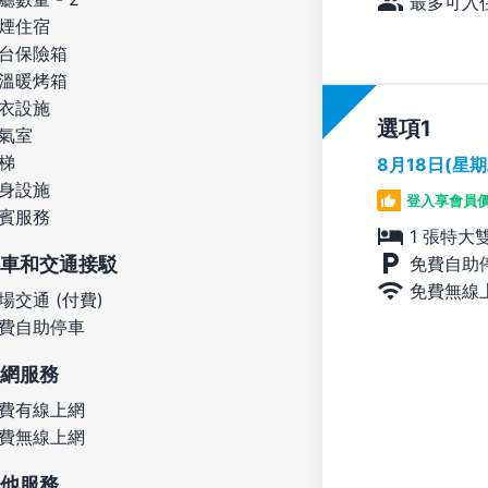
最多可入住
煙住宿
台保險箱
溫暖烤箱
衣設施
選項
氣室
梯
8月18日(星
身設施
登入享會員
賓服務
1 張特大
免費自助
車和交通接駁
免費無線
場交通 (付費)
費自助停車
網服務
費有線上網
費無線上網
他服務