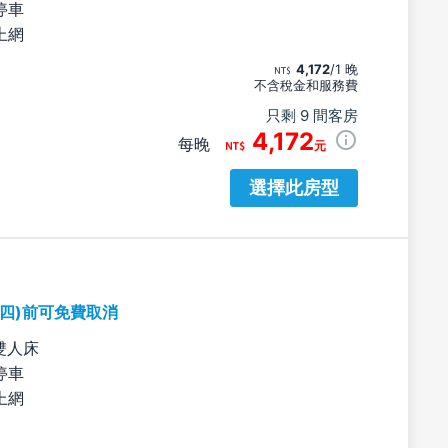
停車
上網
4,172
/1 晚
不含稅金和服務費
只剩 9 間客房
4,172
每晚
元
選擇此房型
期四)前可免費取消
雙人床
停車
上網