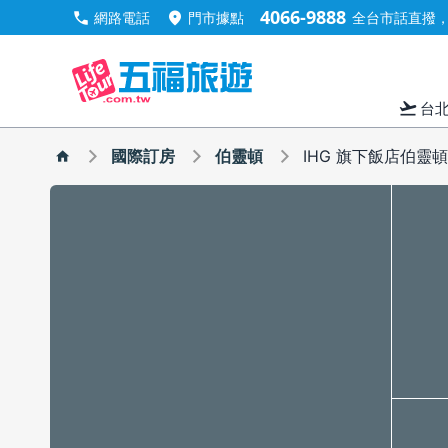
4066-9888
call
location_on
網路電話
門市據點
全台市話直撥，手
flight_takeoff
台
國際訂房
伯靈頓
IHG 旗下飯店伯靈