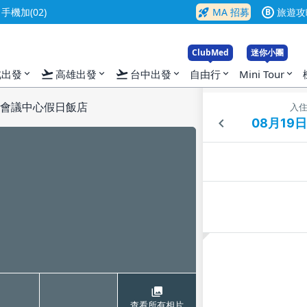
rocket_launch
機加(02)
MA 招募
旅遊攻
B
ClubMed
迷你小團
flight_takeoff
flight_takeoff
北出發
高雄出發
台中出發
自由行
Mini Tour
expand_more
expand_more
expand_more
expand_more
expand_more
頓會議中心假日飯店
入
查看所有相片