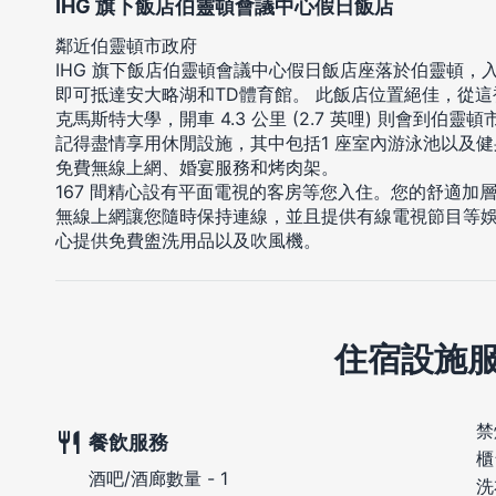
IHG 旗下飯店伯靈頓會議中心假日飯店
鄰近伯靈頓市政府
IHG 旗下飯店伯靈頓會議中心假日飯店座落於伯靈頓，入
即可抵達安大略湖和TD體育館。 此飯店位置絕佳，從這裡開車 
克馬斯特大學，開車 4.3 公里 (2.7 英哩) 則會到伯靈
記得盡情享用休閒設施，其中包括1 座室內游泳池以及
免費無線上網、婚宴服務和烤肉架。
167 間精心設有平面電視的客房等您入住。您的舒適加
無線上網讓您隨時保持連線，並且提供有線電視節目等
心提供免費盥洗用品以及吹風機。
住宿設施
禁
餐飲服務
櫃
酒吧/酒廊數量 - 1
洗