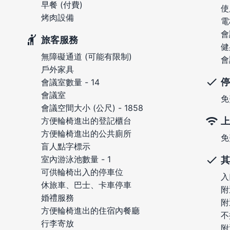
早餐 (付費)
使
烤肉設備
電
會
旅客服務
健
無障礙通道 (可能有限制)
會
戶外家具
停
會議室數量 - 14
會議室
免
會議空間大小 (公尺) - 1858
上
方便輪椅進出的登記櫃台
方便輪椅進出的公共廁所
免
盲人點字標示
室內游泳池數量 - 1
其
可供輪椅出入的停車位
入
休旅車、巴士、卡車停車
附
婚禮服務
附
方便輪椅進出的住宿內餐廳
不
行李寄放
附