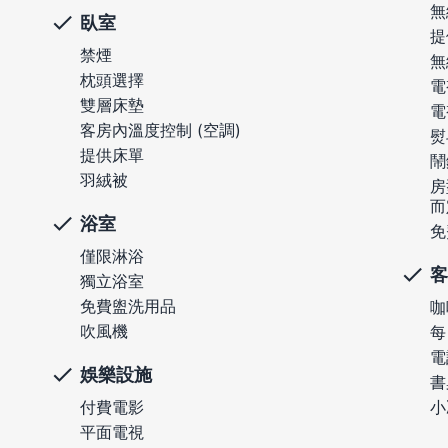
無
臥室
提
禁煙
無
枕頭選擇
電
雙層床墊
電
客房內溫度控制 (空調)
熨
提供床單
鬧
羽絨被
房
而
浴室
免
僅限淋浴
客
獨立浴室
免費盥洗用品
咖
吹風機
每
電
娛樂設施
書
付費電影
小
平面電視