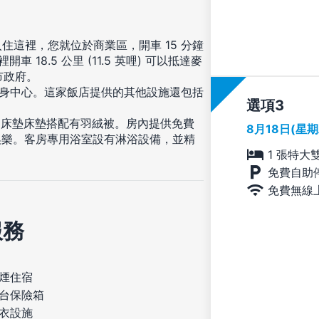
住這裡，您就位於商業區，開車 15 分鐘
18.5 公里 (11.5 英哩) 可以抵達麥
頓市政府。
健身中心。這家飯店提供的其他設施還包括
選項
層床墊床墊搭配有羽絨被。房內提供免費
8月18日(星
娛樂。客房專用浴室設有淋浴設備，並精
1 張特大
免費自助
免費無線
服務
煙住宿
台保險箱
衣設施