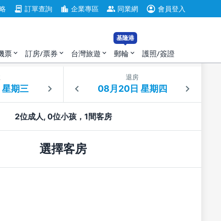
account_circle
contract
location_city
group
略
訂單查詢
企業專區
同業網
會員登入
基隆港
機票
訂房/票券
台灣旅遊
郵輪
護照/簽證
expand_more
expand_more
expand_more
expand_more
住
退房
2位成人, 0位小孩，1間客房
選擇客房