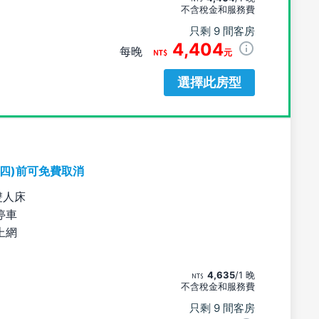
不含稅金和服務費
只剩 9 間客房
4,404
每晚
元
選擇此房型
期四)前可免費取消
雙人床
停車
上網
4,635
/1 晚
不含稅金和服務費
只剩 9 間客房