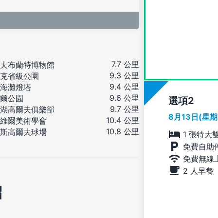
7.7 公里
夫布蘭特博物館
9.3 公里
克省級公園
9.4 公里
海灘燈塔
9.6 公里
爾公園
選項
9.7 公里
湖高爾夫俱樂部
8月13日(星
10.4 公里
維爾美術學會
10.8 公里
斯高爾夫球場
1 張特大
免費自助
免費無線
2 人早餐
紹