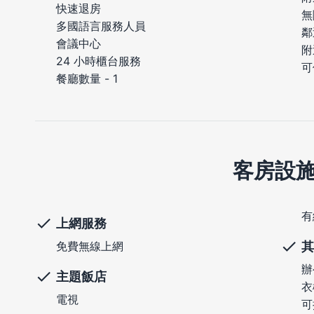
快速退房
無
多國語言服務人員
鄰
會議中心
附
24 小時櫃台服務
可
餐廳數量 - 1
客房設
有
上網服務
其
免費無線上網
辦
主題飯店
衣
電視
可