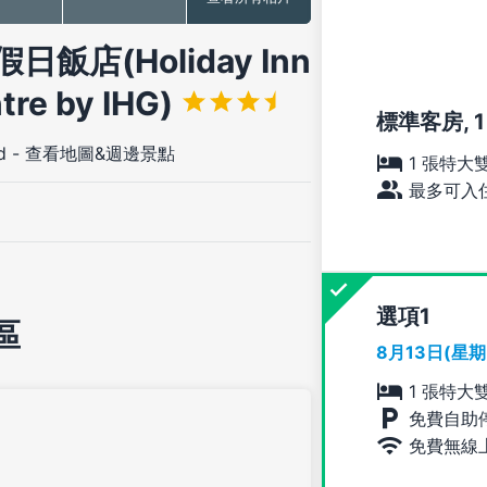
店(Holiday Inn
tre by IHG)
標準客房, 
d
-
查看地圖&週邊景點
1 張特大
最多可入住
選項
區
8月13日(星
1 張特大
免費自助
免費無線