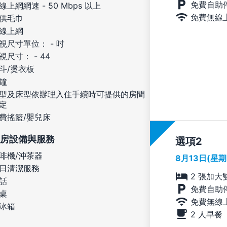
免費自助
線上網網速 - 50 Mbps 以上
免費無線
供毛巾
線上網
視尺寸單位： - 吋
視尺寸： - 44
斗/燙衣板
鐘
型及床型依辦理入住手續時可提供的房間
定
費搖籃/嬰兒床
房設備與服務
選項
啡機/沖茶器
8月13日(星
日清潔服務
2 張加大
話
免費自助
桌
免費無線
冰箱
2 人早餐