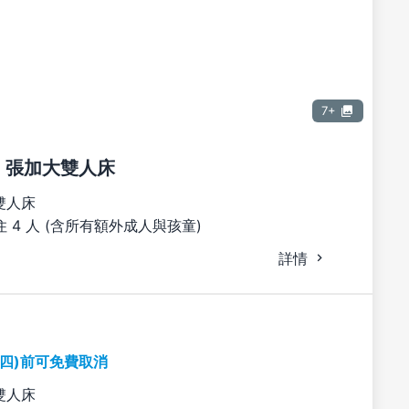
7+
2 張加大雙人床
雙人床
 4 人 (含所有額外成人與孩童)
詳情
期四)前可免費取消
雙人床