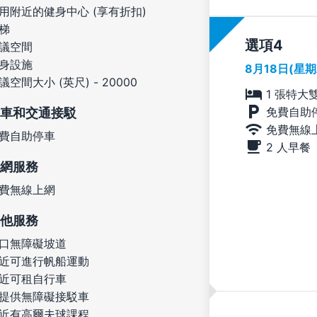
用附近的健身中心 (享有折扣)
梯
選項
議空間
身設施
8月18日(星
議空間大小 (英尺) - 20000
1 張特大
免費自助
車和交通接駁
免費無線
費自助停車
2 人早餐
網服務
費無線上網
他服務
口無障礙坡道
近可進行帆船運動
近可租自行車
提供無障礙接駁車
近有高爾夫球課程