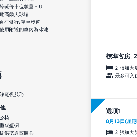
障礙停車位數量 - 6
近高爾夫球場
近有健行/單車步道
使用附近的室內游泳池
標準客房, 
2 張加大
施
最多可入住
線電視服務
他
選項
公椅
8月13日(星
櫃或壁櫥
2 張加大
提供抗過敏寢具