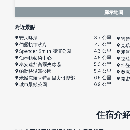
顯示地圖
附近景點
3.7 公里
安大略湖
約瑟
4.1 公里
伯靈頓市政府
克瑞
4.3 公里
Spencer Smith 湖濱公園
運河
4.8 公里
伯林頓藝術中心
拉薩
5.3 公里
泰安達加高爾夫球場
希登
5.4 公里
帕勒特湖濱公園
奧克
6.9 公里
米爾克羅夫特高爾夫俱樂部
開密
6.9 公里
城市景觀公園
住宿介