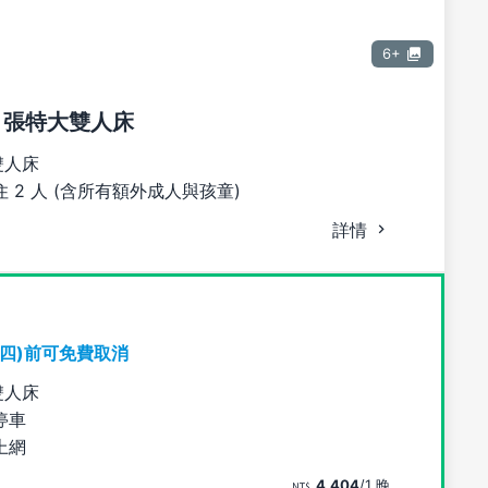
6+
1 張特大雙人床
雙人床
 2 人 (含所有額外成人與孩童)
詳情
期四)前可免費取消
雙人床
停車
上網
4,404
/1 晚