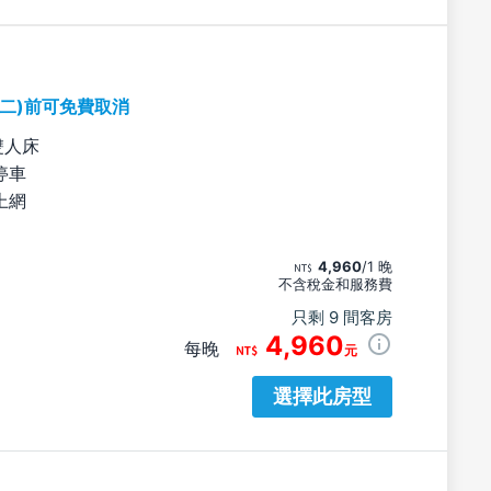
期二)前可免費取消
雙人床
停車
上網
4,960
/1 晚
不含稅金和服務費
只剩 9 間客房
4,960
每晚
元
選擇此房型