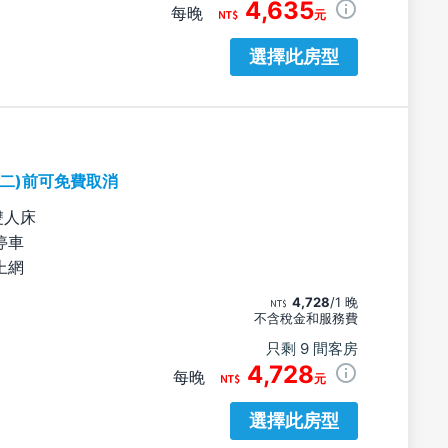
4,635
每晚
元
選擇此房型
期二)前可免費取消
雙人床
停車
上網
4,728
/1 晚
不含稅金和服務費
只剩 9 間客房
4,728
每晚
元
選擇此房型