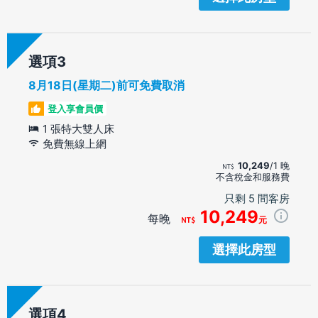
選項
8月18日(星期二)前可免費取消
登入享會員價
1 張特大雙人床
免費無線上網
10,249
/1 晚
不含稅金和服務費
只剩 5 間客房
10,249
每晚
元
選擇此房型
選項