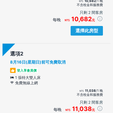
10,682
/1 晚
不含稅金和服務費
只剩 2 間客房
10,682
每晚
元
選擇此房型
選項
8月16日(星期日)前可免費取消
登入享會員價
1 張特大雙人床
免費無線上網
11,038
/1 晚
不含稅金和服務費
只剩 2 間客房
11,038
每晚
元