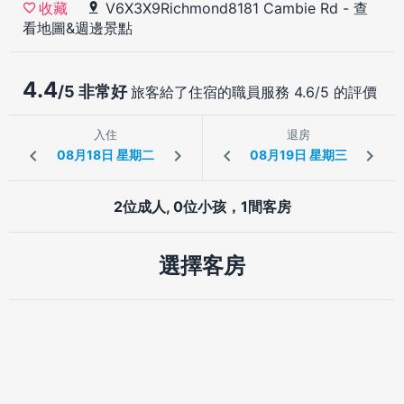
V6X3X9Richmond8181 Cambie Rd
-
查
收藏
看地圖&週邊景點
4.4
/5 非常好
旅客給了住宿的職員服務 4.6/5 的評價
入住
退房
2位成人, 0位小孩，1間客房
選擇客房