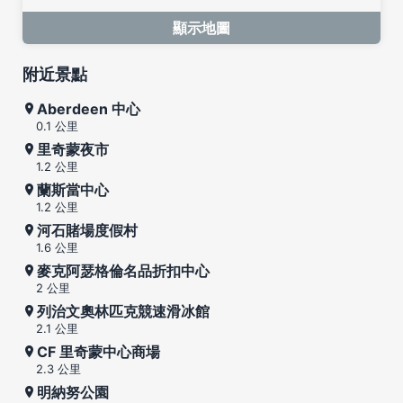
顯示地圖
附近景點
Aberdeen 中心
0.1 公里
里奇蒙夜市
1.2 公里
蘭斯當中心
1.2 公里
河石賭場度假村
1.6 公里
麥克阿瑟格倫名品折扣中心
2 公里
列治文奧林匹克競速滑冰館
2.1 公里
CF 里奇蒙中心商場
2.3 公里
明納努公園