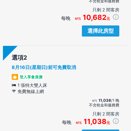
不含稅金和服務費
只剩 2 間客房
10,682
每晚
元
選擇此房型
選項
8月16日(星期日)前可免費取消
登入享會員價
1 張特大雙人床
免費無線上網
11,038
/1 晚
不含稅金和服務費
只剩 2 間客房
11,038
每晚
元