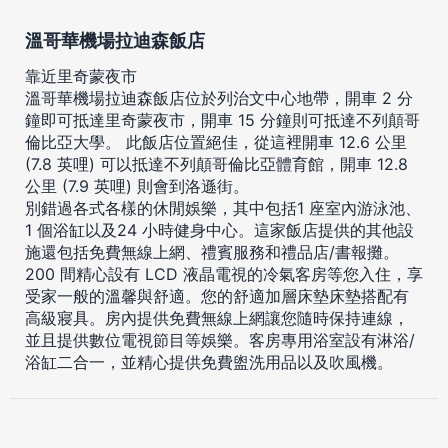
溫哥華機場拉迪森飯店
靠近里奇蒙夜市
溫哥華機場拉迪森飯店位於列治文中心地帶，開車 2 分
鐘即可抵達里奇蒙夜市，開車 15 分鐘則可抵達不列顛哥
倫比亞大學。 此飯店位置絕佳，從這裡開車 12.6 公里
(7.8 英哩) 可以抵達不列顛哥倫比亞體育館，開車 12.8
公里 (7.9 英哩) 則會到洛遜街。
別錯過各式各樣的休閒娛樂，其中包括1 座室內游泳池、
1 個浴缸以及24 小時健身中心。這家飯店提供的其他設
施還包括免費無線上網、禮賓服務和禮品店/書報攤。
200 間精心設有 LCD 液晶電視的冷氣客房等您入住，享
受家一般的溫馨與舒適。您的舒適加層床墊床墊搭配有
高級寢具。房內提供免費無線上網讓您隨時保持連線，
並且提供數位電視節目等娛樂。客房專用浴室設有淋浴/
浴缸二合一，並精心提供免費盥洗用品以及吹風機。