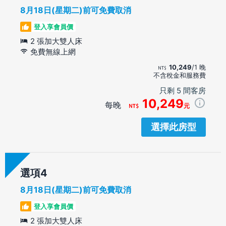
8月18日(星期二)前可免費取消
登入享會員價
2 張加大雙人床
免費無線上網
10,249
/1 晚
不含稅金和服務費
只剩 5 間客房
10,249
每晚
元
選擇此房型
選項
8月18日(星期二)前可免費取消
登入享會員價
2 張加大雙人床