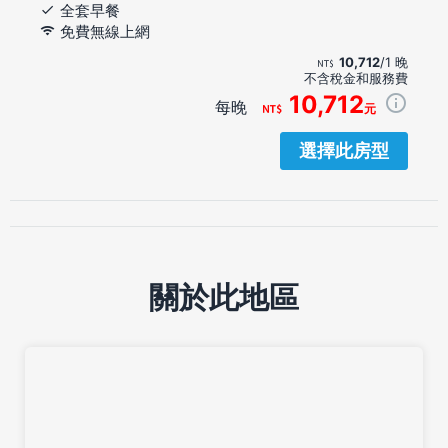
全套早餐
免費無線上網
10,712
/1 晚
不含稅金和服務費
10,712
每晚
元
選擇此房型
關於此地區