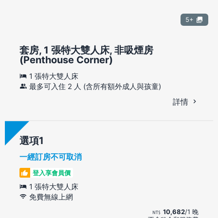
5+
套房, 1 張特大雙人床, 非吸煙房
(Penthouse Corner)
1 張特大雙人床
最多可入住 2 人 (含所有額外成人與孩童)
詳情
選項
一經訂房不可取消
登入享會員價
1 張特大雙人床
免費無線上網
10,682
/1 晚