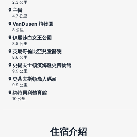
2.3 公里
主街
4.7 公里
VanDusen 植物園
8 公里
伊麗莎白女王公園
8.5 公里
英屬哥倫比亞兒童醫院
8.6 公里
史提夫士頓濱海歷史博物館
9.9 公里
史蒂夫斯頓漁人碼頭
9.9 公里
納特貝利體育館
10 公里
住宿介紹