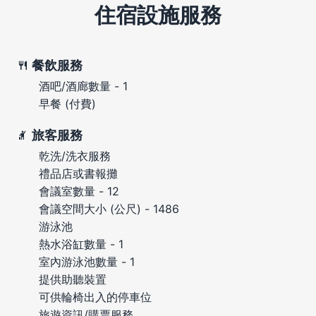
住宿設施服務
餐飲服務
酒吧/酒廊數量 - 1
早餐 (付費)
旅客服務
乾洗/洗衣服務
禮品店或書報攤
會議室數量 - 12
會議空間大小 (公尺) - 1486
游泳池
熱水浴缸數量 - 1
室內游泳池數量 - 1
提供助聽裝置
可供輪椅出入的停車位
旅遊資訊/購票服務