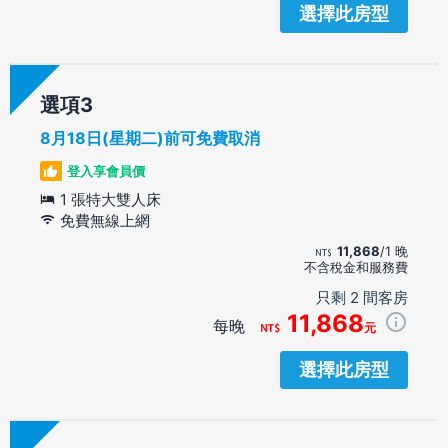
選擇此房型
選項
8月18日(星期二)前可免費取消
登入享會員價
1 張特大雙人床
免費無線上網
11,868
/1 晚
不含稅金和服務費
只剩 2 間客房
11,868
每晚
元
選擇此房型