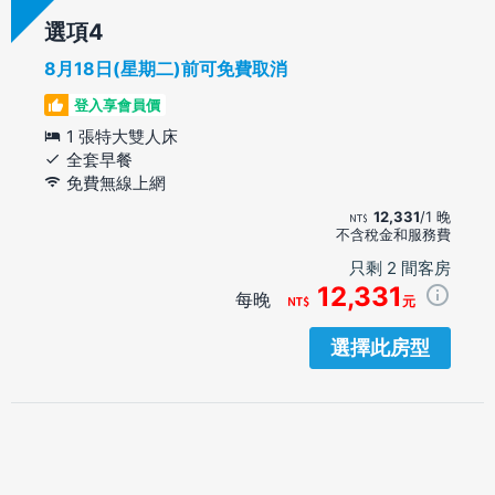
選項
8月18日(星期二)前可免費取消
登入享會員價
1 張特大雙人床
全套早餐
免費無線上網
12,331
/1 晚
不含稅金和服務費
只剩 2 間客房
12,331
每晚
元
選擇此房型