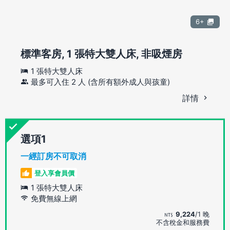
6+
標準客房, 1 張特大雙人床, 非吸煙房
1 張特大雙人床
最多可入住 2 人 (含所有額外成人與孩童)
詳情
選項
一經訂房不可取消
登入享會員價
1 張特大雙人床
免費無線上網
9,224
/1 晚
不含稅金和服務費