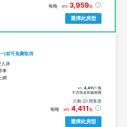
3,959
每晚
元
選擇此房型
期一)前可免費取消
雙人床
停車
上網
4,411
/1 晚
不含稅金和服務費
只剩 20 間客房
4,411
每晚
元
選擇此房型