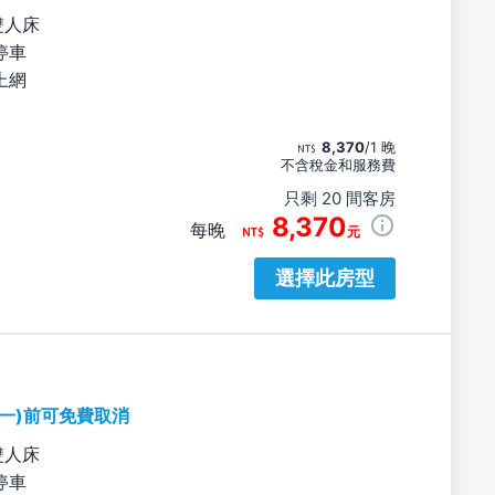
雙人床
停車
上網
8,370
/1 晚
不含稅金和服務費
只剩 20 間客房
8,370
每晚
元
選擇此房型
期一)前可免費取消
雙人床
停車