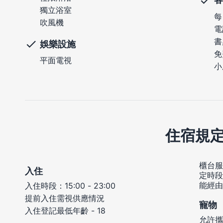
獨立浴室
每
吹風機
電
書
娛樂設施
免
平面電視
小
住宿規
櫃台服務
入住
定時段
能經由
入住時段：15:00 - 23:00
提前入住需視供應情況
寵物
入住登記最低年齡 - 18
允許攜