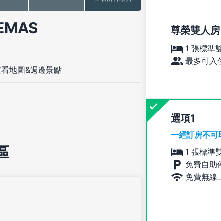
EMAS
尊榮雙人房
1 張標準
最多可入住
查看地圖&週邊景點
選項
一經訂房不可
區
1 張標準
免費自助
免費無線