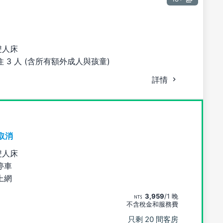
雙人床
 3 人 (含所有額外成人與孩童)
詳情
取消
雙人床
停車
上網
3,959
/1 晚
不含稅金和服務費
只剩 20 間客房