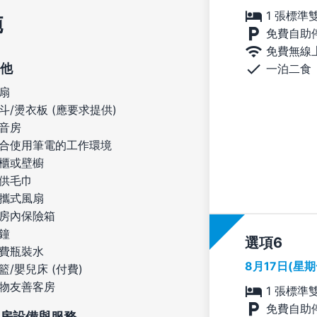
1 張標準
施
免費自助
免費無線
他
一泊二食
扇
斗/燙衣板 (應要求提供)
音房
合使用筆電的工作環境
櫃或壁櫥
供毛巾
攜式風扇
房內保險箱
鐘
選項
費瓶裝水
8月17日(星
籃/嬰兒床 (付費)
物友善客房
1 張標準
免費自助
房設備與服務