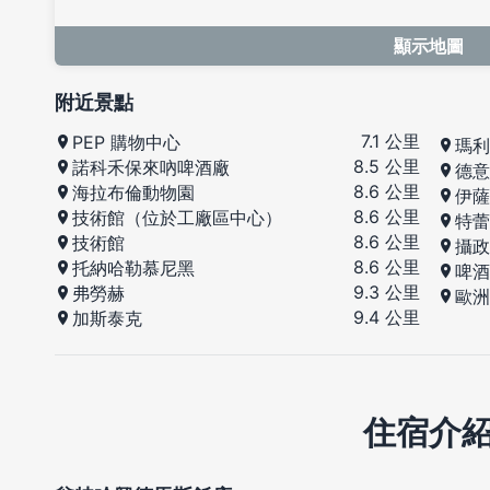
顯示地圖
附近景點
7.1 公里
PEP 購物中心
瑪利
8.5 公里
諾科禾保來吶啤酒廠
德意
8.6 公里
海拉布倫動物園
伊薩
8.6 公里
技術館（位於工廠區中心）
特蕾
8.6 公里
技術館
攝政
8.6 公里
托納哈勒慕尼黑
啤酒
9.3 公里
弗勞赫
歐洲
9.4 公里
加斯泰克
住宿介