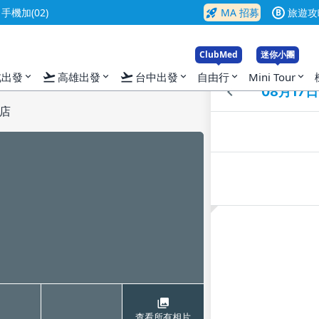
rocket_launch
機加(02)
MA 招募
旅遊攻
B
ClubMed
迷你小團
flight_takeoff
flight_takeoff
入
北出發
高雄出發
台中出發
自由行
Mini Tour
expand_more
expand_more
expand_more
expand_more
expand_more
店
查看所有相片