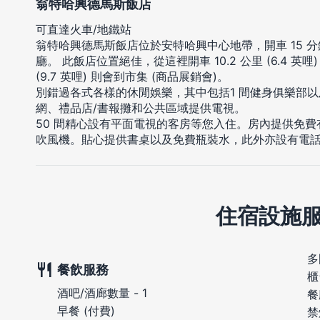
翁特哈興德馬斯飯店
可直達火車/地鐵站
翁特哈興德馬斯飯店位於安特哈興中心地帶，開車 15 
廳。 此飯店位置絕佳，從這裡開車 10.2 公里 (6.4 英哩
(9.7 英哩) 則會到市集 (商品展銷會)。
別錯過各式各樣的休閒娛樂，其中包括1 間健身俱樂部
網、禮品店/書報攤和公共區域提供電視。
50 間精心設有平面電視的客房等您入住。房內提供免
吹風機。貼心提供書桌以及免費瓶裝水，此外亦設有電
住宿設施
多
餐飲服務
櫃
酒吧/酒廊數量 - 1
餐
早餐 (付費)
禁