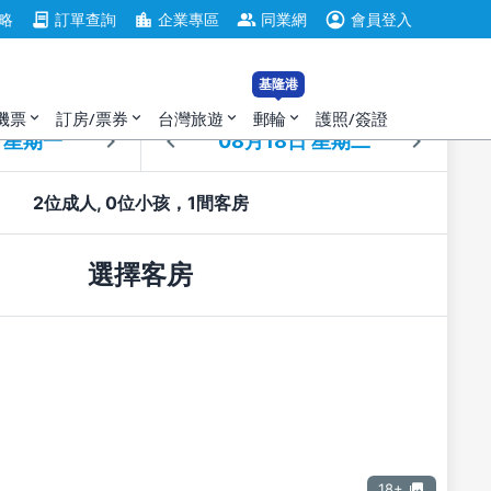
account_circle
contract
location_city
group
略
訂單查詢
企業專區
同業網
會員登入
基隆港
住
退房
機票
訂房/票券
台灣旅遊
郵輪
護照/簽證
expand_more
expand_more
expand_more
expand_more
2位成人, 0位小孩，1間客房
選擇客房
18+