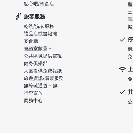
點心吧/輕食店
櫃
三
旅客服務
電
乾洗/洗衣服務
健
禮品店或書報攤
停
宴會廳
會議室數量 - 1
機
公共區域提供電視
免
健身俱樂部
上
大廳提供免費報紙
旅遊資訊/購票服務
免
無障礙通道 – 無
其
行李寄放
商務中心
公