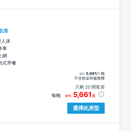
取消
雙人床
停車
上網
助式早餐
5,661
/1 晚
不含稅金和服務費
只剩 20 間客房
5,661
每晚
元
選擇此房型