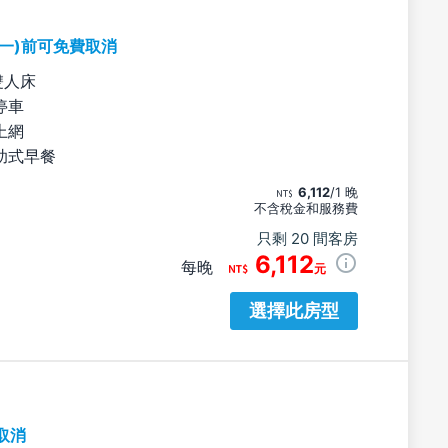
期一)前可免費取消
雙人床
停車
上網
助式早餐
6,112
/1 晚
不含稅金和服務費
只剩 20 間客房
6,112
每晚
元
選擇此房型
取消