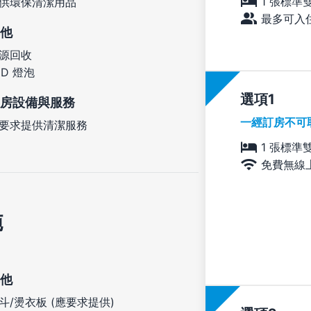
1 張標準
供環保清潔用品
最多可入住
他
源回收
ED 燈泡
選項
房設備與服務
一經訂房不可
要求提供清潔服務
1 張標準
免費無線
施
他
斗/燙衣板 (應要求提供)