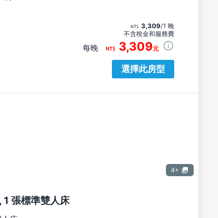
3,309
/1 晚
不含稅金和服務費
3,309
每晚
元
選擇此房型
4+
 1 張標準雙人床