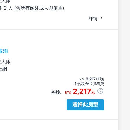
雙人床
 2 人 (含所有額外成人與孩童)
詳情
取消
雙人床
上網
2,217
/1 晚
不含稅金和服務費
2,217
每晚
元
選擇此房型