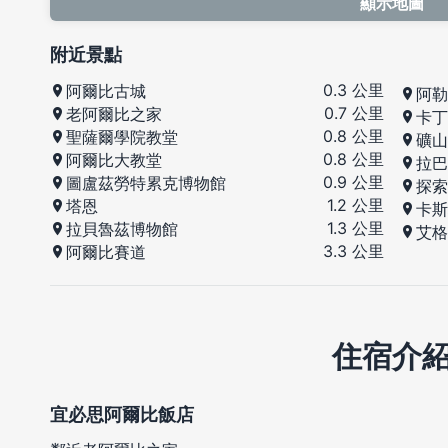
顯示地圖
附近景點
0.3 公里
阿爾比古城
阿勒
0.7 公里
老阿爾比之家
卡丁
0.8 公里
聖薩爾學院教堂
礦山
0.8 公里
阿爾比大教堂
拉巴
0.9 公里
圖盧茲勞特累克博物館
探索
1.2 公里
塔恩
卡斯
1.3 公里
拉貝魯茲博物館
艾格
3.3 公里
阿爾比賽道
住宿介
宜必思阿爾比飯店