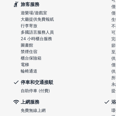
可
旅客服務
僅
遊樂場/遊戲室
僅
大廳提供免費報紙
生
行李寄放
不
多國語言服務人員
可
24 小時櫃台服務
完
圖書館
節
禁煙住宿
至
櫃台保險箱
供
電梯
僅
輪椅通道
供
所
停車和交通接駁
永
自助停車 (付費)
提
上網服務
浴
免費無線上網
環