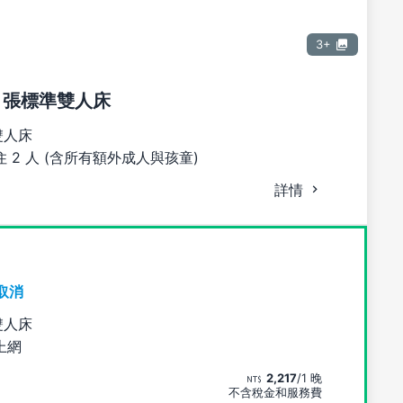
3+
1 張標準雙人床
雙人床
 2 人 (含所有額外成人與孩童)
詳情
取消
雙人床
上網
2,217
/1 晚
不含稅金和服務費