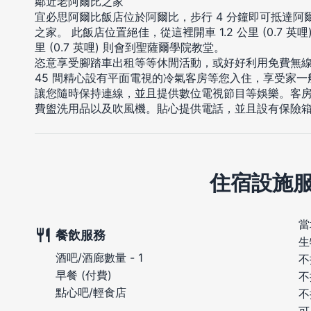
鄰近老阿爾比之家
宜必思阿爾比飯店位於阿爾比，步行 4 分鐘即可抵達阿
之家。 此飯店位置絕佳，從這裡開車 1.2 公里 (0.7 英
里 (0.7 英哩) 則會到聖薩爾學院教堂。
恣意享受腳踏車出租等等休閒活動，或好好利用免費無
45 間精心設有平面電視的冷氣客房等您入住，享受家
讓您隨時保持連線，並且提供數位電視節目等娛樂。客
費盥洗用品以及吹風機。貼心提供電話，並且設有保險
住宿設施
當
餐飲服務
生
酒吧/酒廊數量 - 1
不
早餐 (付費)
不
點心吧/輕食店
不