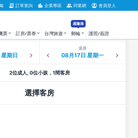
account_circle
contract
location_city
group
略
訂單查詢
企業專區
同業網
會員登入
基隆港
機票
訂房/票券
台灣旅遊
郵輪
護照/簽證
expand_more
expand_more
expand_more
expand_more
住
退房
2位成人, 0位小孩，1間客房
選擇客房