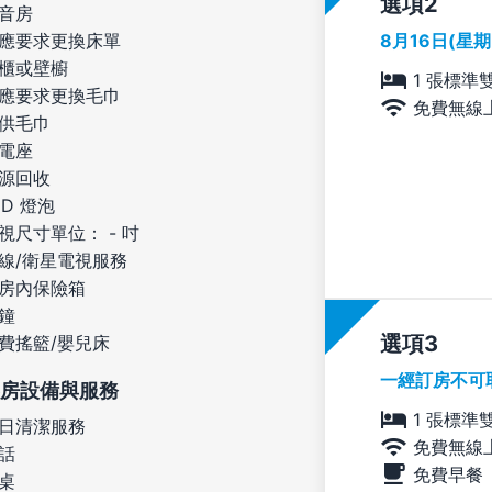
選項
音房
8月16日(星
應要求更換床單
櫃或壁櫥
1 張標準
應要求更換毛巾
免費無線
供毛巾
電座
源回收
ED 燈泡
視尺寸單位： - 吋
線/衛星電視服務
房內保險箱
鐘
選項
費搖籃/嬰兒床
一經訂房不可
房設備與服務
1 張標準
日清潔服務
免費無線
話
免費早餐
桌