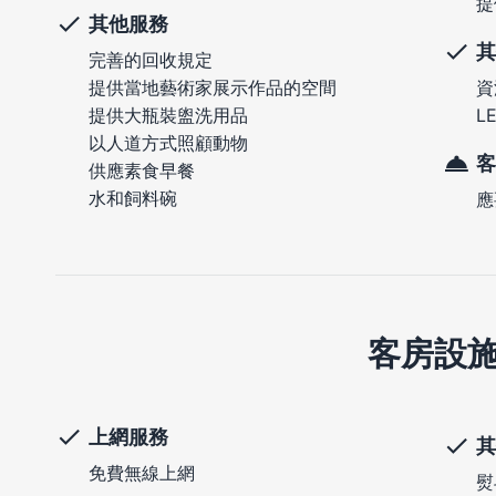
提
其他服務
其
完善的回收規定
提供當地藝術家展示作品的空間
資
提供大瓶裝盥洗用品
L
以人道方式照顧動物
客
供應素食早餐
水和飼料碗
應
客房設
上網服務
其
免費無線上網
熨