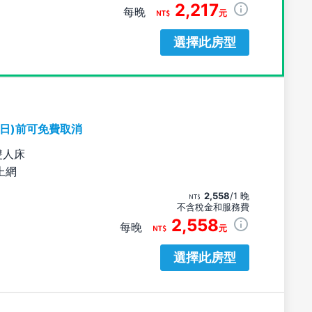
2,217
每晚
元
選擇此房型
期日)前可免費取消
雙人床
上網
2,558
/1 晚
不含稅金和服務費
2,558
每晚
元
選擇此房型