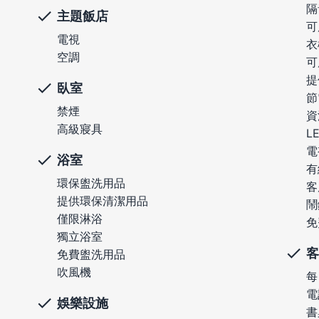
隔
主題飯店
可
電視
衣
空調
可
提
臥室
節
禁煙
資
高級寢具
L
電
浴室
有
環保盥洗用品
客
提供環保清潔用品
鬧
僅限淋浴
免
獨立浴室
客
免費盥洗用品
吹風機
每
電
娛樂設施
書