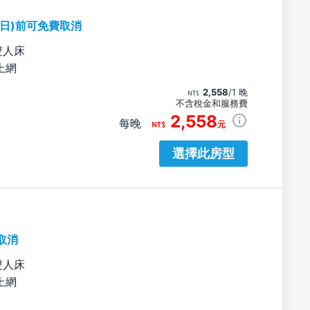
期日)前可免費取消
雙人床
上網
2,558
/1 晚
不含稅金和服務費
2,558
每晚
元
選擇此房型
取消
雙人床
上網