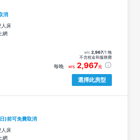
取消
雙人床
上網
2,967
/1 晚
不含稅金和服務費
2,967
每晚
元
選擇此房型
期日)前可免費取消
雙人床
上網