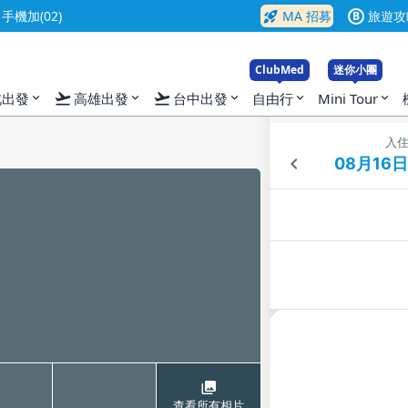
rocket_launch
機加(02)
MA 招募
旅遊攻
B
ClubMed
迷你小團
flight_takeoff
flight_takeoff
北出發
高雄出發
台中出發
自由行
Mini Tour
expand_more
expand_more
expand_more
expand_more
expand_more
入
查看所有相片