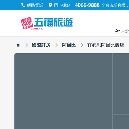
4066-9888
call
location_on
網路電話
門市據點
全台市話直撥，手
flight_takeoff
台
國際訂房
阿爾比
宜必思阿爾比飯店