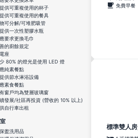
應要求更換床單
免費早餐
提供可重複使用的杯子
提供可重複使用的餐具
物可分解/可堆肥吸管
提供一次性塑膠水瓶
應要求更換毛巾
善的廚餘規定
電座
少 80% 的燈光是使用 LED 燈
應純素餐點
提供節水淋浴設備
應素食餐點
有窗戶均為雙層玻璃窗
續發展/社區再投資 (營收的 10% 以上)
供自行車出租
室
標準雙人房,
保盥洗用品