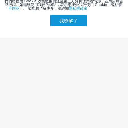
我們將使用 Cookie 收集數據傳送至第三方分析使用者情形，並用於廣告
或行銷。如繼續使用我們的網站，表示您接受我們使用 Cookie，或點擊
「
不同意
」。 如您想了解更多，請詳閱
隱私權政策
我瞭解了
請選擇其他入住日