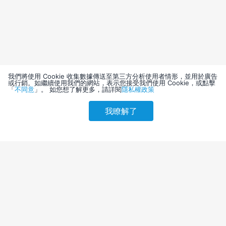
我們將使用 Cookie 收集數據傳送至第三方分析使用者情形，並用於廣告
或行銷。如繼續使用我們的網站，表示您接受我們使用 Cookie，或點擊
「
不同意
」。 如您想了解更多，請詳閱
隱私權政策
我瞭解了
請選擇其他入住日