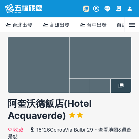
contract
person
rocket_launch
B
menu
flight_takeoff
flight_takeoff
flight_takeoff
台北出發
高雄出發
台中出發
自由行
阿奎沃德飯店(Hotel
Acquaverde)
16126GenoaVia Balbi 29
-
查看地圖&週邊
收藏
景點