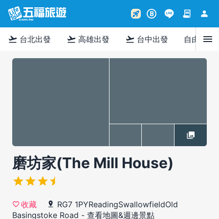
contract
person
rocket_launch
B
menu
flight_takeoff
flight_takeoff
flight_takeoff
台北出發
高雄出發
台中出發
自由行
磨坊家(The Mill House)
RG7 1PYReadingSwallowfieldOld
收藏
Basingstoke Road
-
查看地圖&週邊景點