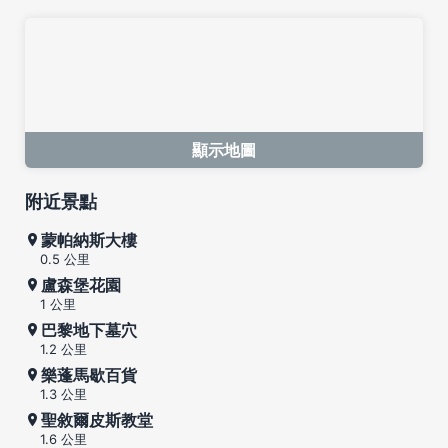
顯示地圖
附近景點
蒙帕納斯大樓
0.5 公里
盧森堡花園
1 公里
巴黎地下墓穴
1.2 公里
樂蓬馬歇百貨
1.3 公里
聖敘爾皮斯教堂
1.6 公里