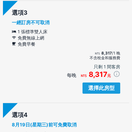
選項
一經訂房不可取消
1 張標準雙人床
免費無線上網
免費早餐
8,317
/1 晚
不含稅金和服務費
只剩 1 間客房
8,317
每晚
元
選擇此房型
選項
8月19日(星期三)前可免費取消