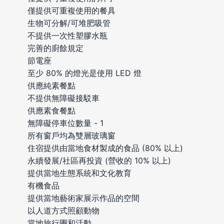
僅提供可重複使用的餐具
生物可分解/可堆肥吸管
不提供一次性塑膠水瓶
完善的廚餘規定
節電座
至少 80% 的燈光是使用 LED 燈
供應純素餐點
不提供無障礙接駁車
供應素食餐點
無障礙停車位數量 - 1
所有窗戶均為雙層玻璃窗
住宿提供由當地食材製成的食品 (80% 以上)
永續發展/社區再投資 (營收的 10% 以上)
提供當地生態系統和文化教育
有機食品
提供當地藝術家展示作品的空間
以人道方式照顧動物
當地旅行團和活動