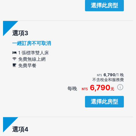
選擇此房型
選項
一經訂房不可取消
1 張標準雙人床
免費無線上網
免費早餐
6,790
/1 晚
不含稅金和服務費
6,790
每晚
元
選擇此房型
選項