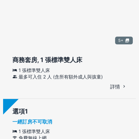
5+
商務套房, 1 張標準雙人床
1 張標準雙人床
最多可入住 2 人 (含所有額外成人與孩童)
詳情
選項
一經訂房不可取消
1 張標準雙人床
免費無線上網