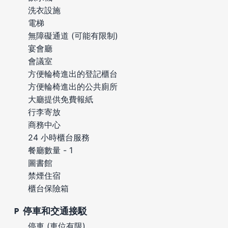
洗衣設施
電梯
無障礙通道 (可能有限制)
宴會廳
會議室
方便輪椅進出的登記櫃台
方便輪椅進出的公共廁所
大廳提供免費報紙
行李寄放
商務中心
24 小時櫃台服務
餐廳數量 - 1
圖書館
禁煙住宿
櫃台保險箱
停車和交通接駁
停車 (車位有限)