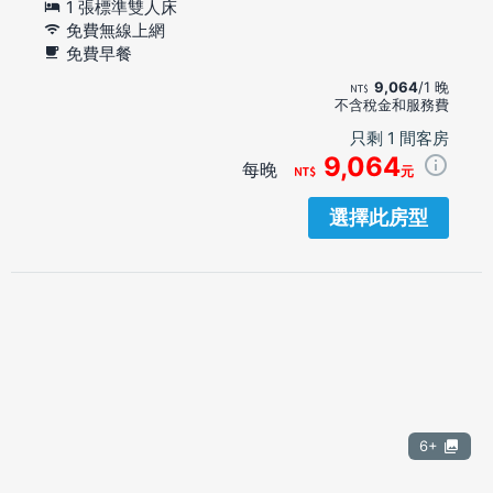
1 張標準雙人床
免費無線上網
免費早餐
9,064
/1 晚
不含稅金和服務費
只剩 1 間客房
9,064
每晚
元
選擇此房型
6+