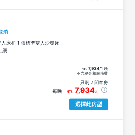
取消
雙人床和 1 張標準雙人沙發床
上網
7,934
/1 晚
不含稅金和服務費
只剩 2 間客房
7,934
每晚
元
選擇此房型