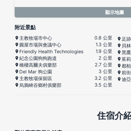
顯示地圖
附近景點
0.8 公里
主教牧場市中心
足跡
1.3 公里
圓屋市場與會議中心
貝林
1.9 公里
Friendly Health Technologies
黑鷹
2 公里
紀念公園狗狗跑道
茱莉
2.7 公里
橋樑高爾夫俱樂部
都柏
3 公里
Del Mar 狗公園
前街
3.2 公里
主教牧場保留區
迪亞
3.5 公里
烏鴉峽谷鄉村俱樂部
住宿介