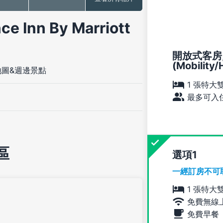
nn By Marriott
開放式客房,
(Mobility/
地圖&週邊景點
1 張特大
最多可入住
區
選項
一經訂房不可
1 張特大
免費無線
免費早餐