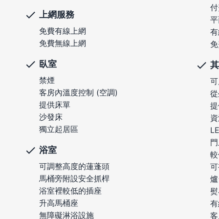
付
上網服務
平
免費有線上網
有
免費無線上網
免
臥室
其
禁煙
可
客房內溫度控制 (空調)
從
提供床單
提
沙發床
資
獨立起居區
L
門
浴室
較
可調整高度的蓮蓬頭
可
馬桶旁附設安全抓桿
爐
浴室裡較低的插座
熨
升高馬桶座
有
無障礙淋浴設施
客