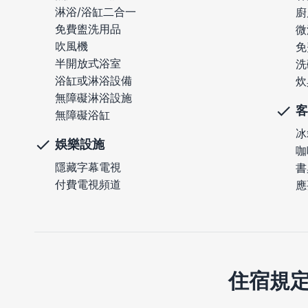
淋浴/浴缸二合一
廚
免費盥洗用品
微
吹風機
免
半開放式浴室
洗
浴缸或淋浴設備
炊
無障礙淋浴設施
客
無障礙浴缸
冰
娛樂設施
咖
隱藏字幕電視
書
付費電視頻道
應
住宿規