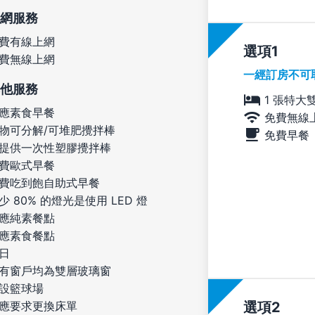
網服務
費有線上網
選項
費無線上網
一經訂房不可
他服務
1 張特大
應素食早餐
免費無線
物可分解/可堆肥攪拌棒
免費早餐
提供一次性塑膠攪拌棒
費歐式早餐
費吃到飽自助式早餐
少 80% 的燈光是使用 LED 燈
應純素餐點
應素食餐點
日
有窗戶均為雙層玻璃窗
設籃球場
應要求更換床單
選項