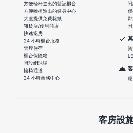
附
方便輪椅進出的登記櫃台
僅
方便輪椅進出的健身中心
鄰
大廳提供免費報紙
附
雜貨店/便利商店
快速退房
其
24 小時櫃台服務
禁煙住宿
資
櫃台保險箱
L
附設網球場
客
輪椅通道
24 小時商務中心
應
客房設