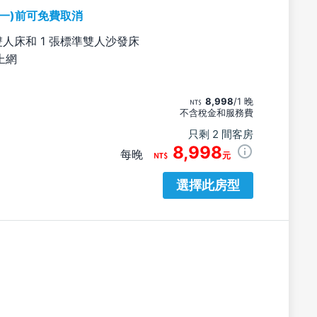
期一)前可免費取消
雙人床和 1 張標準雙人沙發床
上網
8,998
/1 晚
不含稅金和服務費
只剩 2 間客房
8,998
每晚
元
選擇此房型