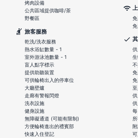
烤肉設備
上
公共區域提供咖啡/茶
免
野餐區
免
旅客服務
其
乾洗/洗衣服務
供
熱水浴缸數量 - 1
生
室外游泳池數量 - 1
不
盲人點字標示
免
提供助聽裝置
免
可供輪椅出入的停車位
至
大廳壁爐
供
走廊有警報閃燈
供
洗衣設施
每
健身設施
所
無障礙通道 (可能有限制)
附
方便輪椅進出的禮賓部
可
快速入住登記