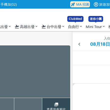
rocket_launch
機加(02)
MA 招募
旅遊攻
B
ClubMed
迷你小團
flight_takeoff
flight_takeoff
北出發
高雄出發
台中出發
自由行
Mini Tour
expand_more
expand_more
expand_more
expand_more
expand_more
入
查看所有相片