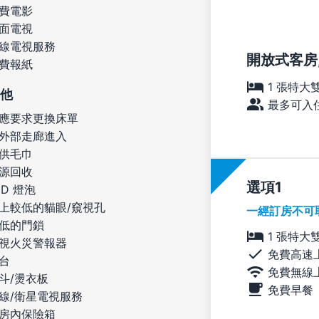
費電影
面電視
線電視服務
開放式客房,
費報紙
1 張特大
他
最多可入住
應要求更換床單
外部走廊進入
供毛巾
源回收
選項
ED 燈泡
上較低的貓眼/窺視孔
一經訂房不可
低的門鎖
1 張特大
視火災警報器
免費高速
台
免費無線
斗/燙衣板
免費早餐
線/衛星電視服務
房內保險箱