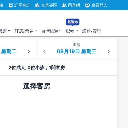
account_circle
contract
location_city
group
略
訂單查詢
企業專區
同業網
會員登入
基隆港
機票
訂房/票券
台灣旅遊
郵輪
護照/簽證
expand_more
expand_more
expand_more
expand_more
住
退房
2位成人, 0位小孩，1間客房
選擇客房