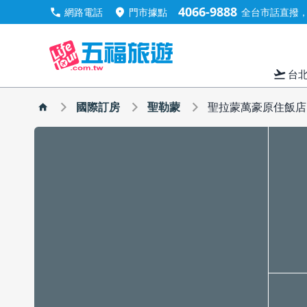
4066-9888
call
location_on
網路電話
門市據點
全台市話直撥，手
flight_takeoff
台
國際訂房
聖勒蒙
聖拉蒙萬豪原住飯店