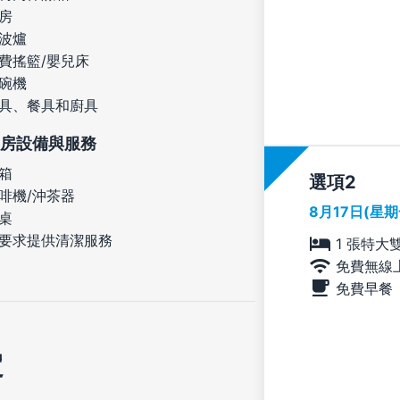
房
波爐
費搖籃/嬰兒床
碗機
具、餐具和廚具
房設備與服務
箱
選項
啡機/沖茶器
8月17日(星
桌
要求提供清潔服務
1 張特大
免費無線
免費早餐
定