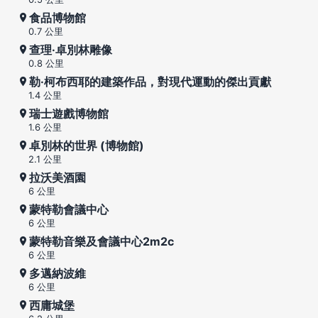
食品博物館
0.7 公里
查理·卓別林雕像
0.8 公里
勒·柯布西耶的建築作品，對現代運動的傑出貢獻
1.4 公里
瑞士遊戲博物館
1.6 公里
卓別林的世界 (博物館)
2.1 公里
拉沃美酒園
6 公里
蒙特勒會議中心
6 公里
蒙特勒音樂及會議中心2m2c
6 公里
多邁納波維
6 公里
西庸城堡