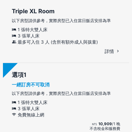
Triple XL Room
以下房型請供參考，實際房型已入住當日飯店安排為準
1 張特大雙人床
3 張單人床
最多可入住 3 人 (含所有額外成人與孩童)
詳情
選項
一經訂房不可取消
以下房型請供參考，實際房型已入住當日飯店安排為準
1 張特大雙人床
3 張單人床
免費無線上網
10,909
/1 晚
不含稅金和服務費