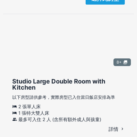
8+
Studio Large Double Room with
Kitchen
以下房型請供參考，實際房型已入住當日飯店安排為準
2 張單人床
1 張特大雙人床
最多可入住 2 人 (含所有額外成人與孩童)
詳情