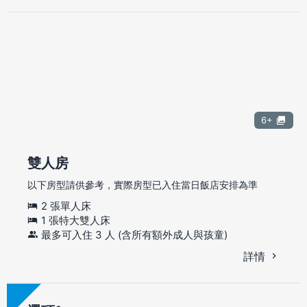
6+
雙人房
以下房型請供參考，實際房型已入住當日飯店安排為準
2 張單人床
1 張特大雙人床
最多可入住 3 人 (含所有額外成人與孩童)
詳情