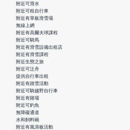
附近可滑水
附近可租自行車
附近有單板滑雪場
無線上網
附近有高爾夫球課程
附近可騎馬
附近有滑雪設備出租店
附近有滑雪課程
附近生態之旅
附近可泛舟
提供自行車出租
附近有踏雪活動
附近可騎越野自行車
附近有賭場
附近可釣魚
無障礙通道
水和飼料碗
附近有風浪板活動