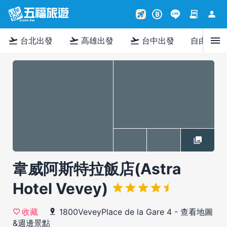
contract
person
rocket_launch
B
menu
flight_takeoff
flight_takeoff
flight_takeoff
台北出發
高雄出發
台中出發
自由行
韋威阿斯特拉飯店(Astra
Hotel Vevey)
1800VeveyPlace de la Gare 4
-
查看地圖
收藏
&週邊景點