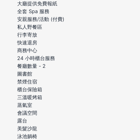
大廳提供免費報紙
全套 Spa 服務
安親服務/活動 (付費)
私人野餐區
行李寄放
快速退房
商務中心
24 小時櫃台服務
餐廳數量 - 2
圖書館
禁煙住宿
櫃台保險箱
三溫暖烤箱
蒸氣室
會議空間
露台
美髮沙龍
泳池躺椅