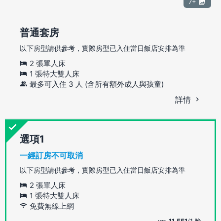
7+
普通套房
以下房型請供參考，實際房型已入住當日飯店安排為準
2 張單人床
1 張特大雙人床
最多可入住 3 人 (含所有額外成人與孩童)
詳情
選項
一經訂房不可取消
以下房型請供參考，實際房型已入住當日飯店安排為準
2 張單人床
1 張特大雙人床
免費無線上網
11,551
/1 晚