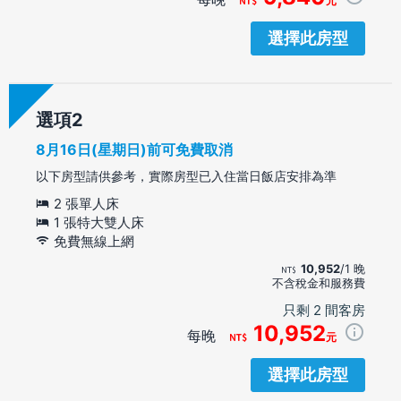
元
選擇此房型
選項
8月16日(星期日)前可免費取消
以下房型請供參考，實際房型已入住當日飯店安排為準
2 張單人床
1 張特大雙人床
免費無線上網
10,952
/1 晚
不含稅金和服務費
只剩 2 間客房
10,952
每晚
元
選擇此房型