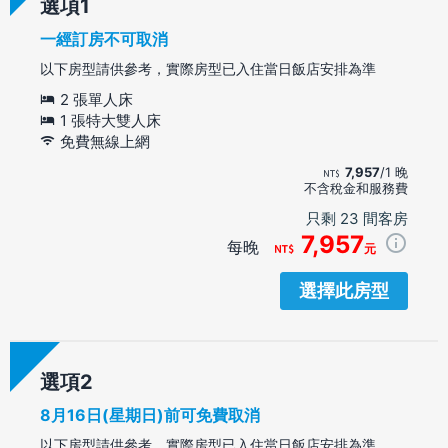
選項
一經訂房不可取消
以下房型請供參考，實際房型已入住當日飯店安排為準
2 張單人床
1 張特大雙人床
免費無線上網
7,957
/1 晚
不含稅金和服務費
只剩 23 間客房
7,957
每晚
元
選擇此房型
選項
8月16日(星期日)前可免費取消
以下房型請供參考，實際房型已入住當日飯店安排為準