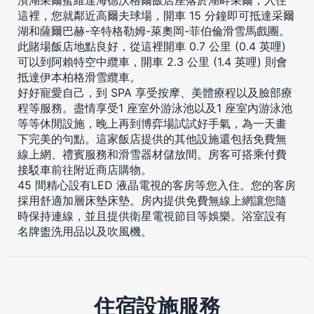
這裡，您就鄰近高爾夫球場，開車 15 分鐘即可抵達采爾
湖和薩爾巴赫-辛特格勒姆-萊奧岡-菲伯倫滑雪馬戲團。
此賭場飯店地點良好，從這裡開車 0.7 公里 (0.4 英哩)
可以到阿賴特空中纜車，開車 2.3 公里 (1.4 英哩) 則會
抵達伊本柏格滑雪纜車。
好好寵愛自己，到 SPA 享受按摩、美體療程以及臉部療
程等服務。盡情享受1 座室外游泳池以及1 座室內游泳池
等等休閒設施，晚上再到博弈場試試好手氣，為一天畫
下完美的句點。這家飯店提供的其他設施還包括免費無
線上網、禮賓服務和滑雪器材儲放間。房客可搭乘付費
接駁車前往附近商店購物。
45 間精心設有LED 液晶電視的客房等您入住。您的客房
採用舒適加層床墊床墊。房內提供免費無線上網讓您隨
時保持連線，並且提供衛星電視節目等娛樂。浴室設有
名牌盥洗用品以及吹風機。
住宿設施服務