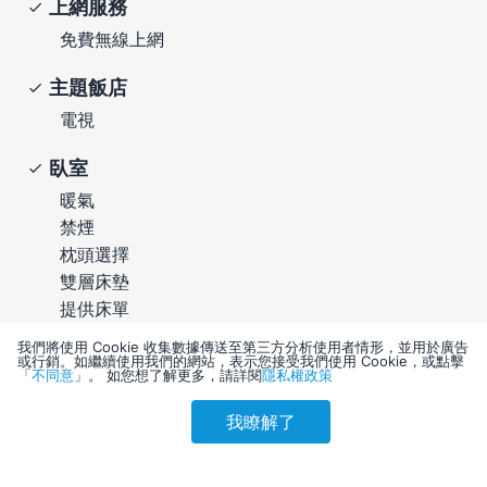
上網服務
免費無線上網
主題飯店
電視
臥室
暖氣
禁煙
枕頭選擇
雙層床墊
提供床單
我們將使用 Cookie 收集數據傳送至第三方分析使用者情形，並用於廣告
浴室
或行銷。如繼續使用我們的網站，表示您接受我們使用 Cookie，或點擊
「
不同意
」。 如您想了解更多，請詳閱
隱私權政策
獨立浴缸和淋浴設備
設計師品牌盥洗用品
我瞭解了
參考售價(含稅)
獨立浴室
會員訂購
訪客訂購
刷卡優惠
10,533
浴袍