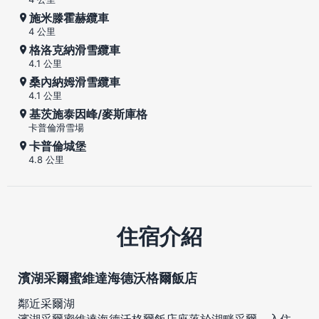
施米滕霍赫纜車
4 公里
格洛克納滑雪纜車
4.1 公里
桑內納姆滑雪纜車
4.1 公里
基茨施泰因峰/麥斯庫格
卡普倫滑雪場
卡普倫城堡
4.8 公里
住宿介紹
濱湖采爾蜜維達海德沃格爾飯店
鄰近采爾湖
濱湖采爾蜜維達海德沃格爾飯店座落於湖畔采爾，入住