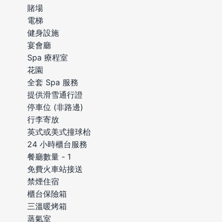
賭場
電梯
健身設施
宴會廳
Spa 療程室
花園
全套 Spa 服務
提供滑雪通行證
停車位 (非路邊)
行李寄放
英式或美式撞球枱
24 小時櫃台服務
餐廳數量 - 1
免費火車站接送
禁煙住宿
櫃台保險箱
三溫暖烤箱
蒸氣室