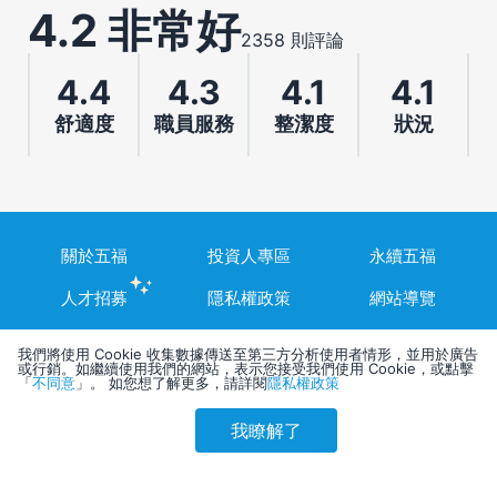
4.2 非常好
2358 則評論
4.4
4.3
4.1
4.1
舒適度
職員服務
整潔度
狀況
關於五福
投資人專區
永續五福
人才招募
隱私權政策
網站導覽
我們將使用 Cookie 收集數據傳送至第三方分析使用者情形，並用於廣告
或行銷。如繼續使用我們的網站，表示您接受我們使用 Cookie，或點擊
「
不同意
」。 如您想了解更多，請詳閱
隱私權政策
我瞭解了
參考售價(含稅)
會員訂購
訪客訂購
刷卡優惠
五福旅行社股份有限公司
6,516
台灣高雄市807三民區博愛一路28號2樓、3樓