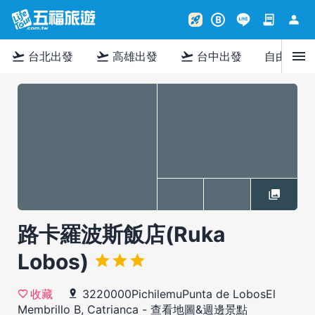
contract
person
rocket_launch
B
menu
flight_takeoff
flight_takeoff
flight_takeoff
台北出發
高雄出發
台中出發
自由行
路卡羅波斯飯店(Ruka
Lobos)
3220000PichilemuPunta de LobosEl
收藏
Membrillo B, Catrianca
-
查看地圖&週邊景點