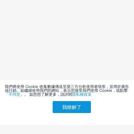
我們將使用 Cookie 收集數據傳送至第三方分析使用者情形，並用於廣告
或行銷。如繼續使用我們的網站，表示您接受我們使用 Cookie，或點擊
「
不同意
」。 如您想了解更多，請詳閱
隱私權政策
我瞭解了
請選擇其他入住日