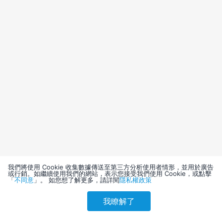
我們將使用 Cookie 收集數據傳送至第三方分析使用者情形，並用於廣告
或行銷。如繼續使用我們的網站，表示您接受我們使用 Cookie，或點擊
「
不同意
」。 如您想了解更多，請詳閱
隱私權政策
我瞭解了
請選擇其他入住日