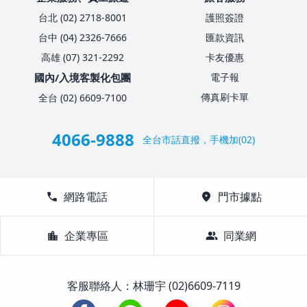
台北 (02) 2718-8001
護照簽證
台中 (04) 2326-7666
匯款資訊
高雄 (07) 321-2292
卡友優惠
國內/入境客製化包團
電子報
傳真刷卡單
全台 (02) 6609-7100
4066-9888
全台市話直撥，手機加(02)
call
網路電話
location_on
門市據點
location_city
企業專區
group
同業網
客服聯絡人：林珊宇 (02)6609-7119