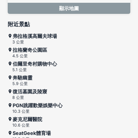
顯示地圖
附近景點
弗拉格溪高爾夫球場
3 公里
拉格蘭奇公園區
4.5 公里
伯爾里奇村購物中心
5.1 公里
奔馳幽靈
5.9 公里
復活墓園及陵寢
8 公里
PGN跳躍歡樂娛樂中心
10.3 公里
麥克尼爾醫院
10.6 公里
SeatGeek體育場