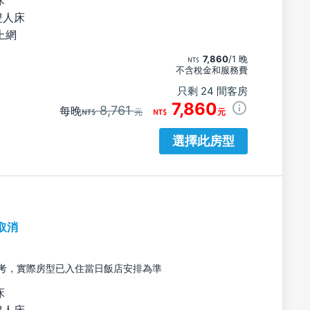
雙人床
上網
7,860
/1 晚
不含稅金和服務費
只剩 24 間客房
7,860
8,761
每晚
元
元
選擇此房型
取消
考，實際房型已入住當日飯店安排為準
床
雙人床