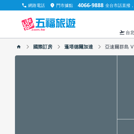
4066-9888
call
location_on
網路電話
門市據點
全台市話直撥，手
flight_takeoff
台
國際訂房
蓬塔德爾加達
亞速爾群島 V