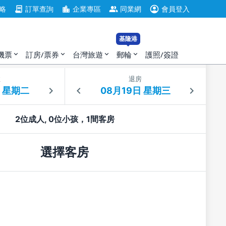
account_circle
contract
location_city
group
略
訂單查詢
企業專區
同業網
會員登入
基隆港
機票
訂房/票券
台灣旅遊
郵輪
護照/簽證
expand_more
expand_more
expand_more
expand_more
住
退房
2位成人, 0位小孩，1間客房
選擇客房