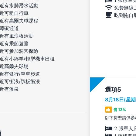
近有水肺潛水活動
免費無線
近可租自行車
吃到飽自
近有高爾夫球課程
障礙通道
近有風浪板活動
近有乘船遊覽
近可參加洞穴探險
近有小綿羊/輕型機車出租
近高爾夫球場
近有健行/單車步道
近可衝浪/趴板衝浪
選項
近有溫泉
8月18日(星
省 13%
以下房型請供參
2 張單人
施
1 張標準