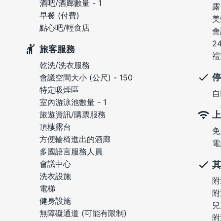
酒吧/酒廊數量 - 1
露
早餐 (付費)
美
點心吧/輕食店
會
2
旅客服務
禮
乾洗/洗衣服務
停
會議空間大小 (公尺) - 150
特定吸煙區
自
室內游泳池數量 - 1
上
旅遊資訊/購票服務
頂樓露台
免
方便輪椅進出的酒廊
電
多國語言服務人員
會議中心
其
洗衣設施
附
電梯
附
健身設施
兒
無障礙通道 (可能有限制)
附