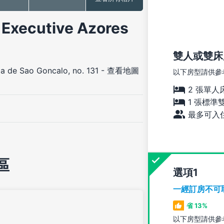
ecutive Azores
雙人或雙床
 de Sao Goncalo, no. 131
-
查看地圖
以下房型請供參
2 張單人
1 張標準
最多可入住
區
選項
一經訂房不可
省 13%
以下房型請供參