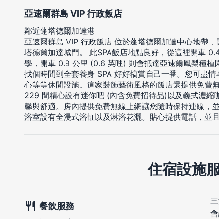
亞速爾群島 VIP 行政飯店
鄰近蓬塔德爾加達港
亞速爾群島 VIP 行政飯店 位於蓬塔德爾加達中心地帶
塔德爾加達城門。 此SPA飯店地點良好，從這裡開車 0.4 
學，開車 0.9 公里 (0.6 英哩) 則會抵達亞速爾鳳梨種植
找個時間到全套養身 SPA 好好犒賞自己一番。您可盡情
心等等休閒設施。這家裝飾藝術風格的飯店還提供免費
229 間精心設有迷你吧 (內含免費招待品)以及義式濃
馨與舒適。房內提供免費無線上網讓您隨時保持連線，
浴室設有全浸式浴缸以及淋浴花灑。貼心提供電話，並
住宿設施
三
餐飲服務
會