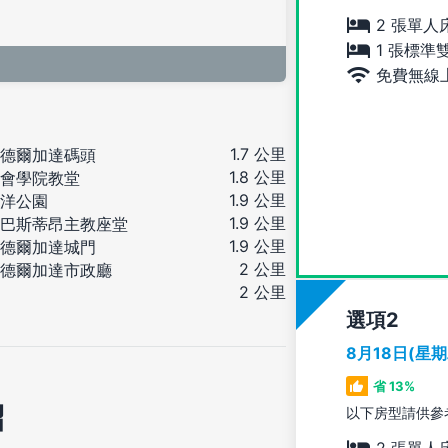
2 張單人
1 張標準
免費無線
1.7 公里
德爾加達碼頭
1.8 公里
會學院教堂
1.9 公里
洋公園
1.9 公里
巴斯蒂昂主教座堂
1.9 公里
德爾加達城門
2 公里
德爾加達市政廳
2 公里
選項
8月18日(星
省 13%
紹
以下房型請供參
2 張單人