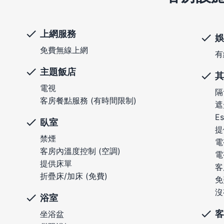
上網服務
娛
免費無線上網
有
主題飯店
其
電視
隔
客房餐點服務 (有時間限制)
遮
E
臥室
提
禁煙
電
客房內溫度控制 (空調)
電
提供床單
客
折疊床/加床 (免費)
免
沒
浴室
客
坐浴盆