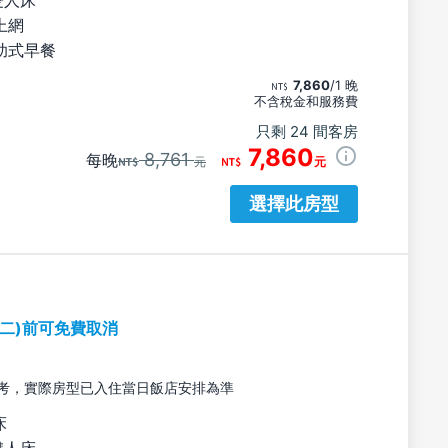
上網
助式早餐
7,860
/1 晚
不含稅金和服務費
只剩 24 間客房
7,860
8,761
每晚
元
元
選擇此房型
期二)前可免費取消
考，實際房型已入住當日飯店安排為準
床
雙人床