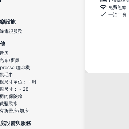
免費無線
一泊二食
樂設施
線電視服務
他
音房
光布/窗簾
spresso 咖啡機
供毛巾
視尺寸單位： - 吋
視尺寸： - 28
房內保險箱
費瓶裝水
有折疊床/加床
房設備與服務