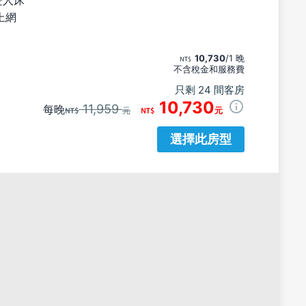
上網
10,730
/1 晚
不含稅金和服務費
只剩 24 間客房
10,730
11,959
每晚
元
元
選擇此房型