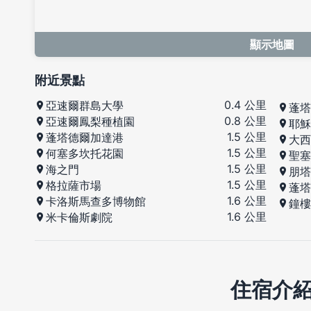
顯示地圖
附近景點
0.4 公里
亞速爾群島大學
蓬塔
0.8 公里
亞速爾鳳梨種植園
耶穌
1.5 公里
蓬塔德爾加達港
大西
1.5 公里
何塞多坎托花園
聖塞
1.5 公里
海之門
朋塔
1.5 公里
格拉薩市場
蓬塔
1.6 公里
卡洛斯馬查多博物館
鐘樓
1.6 公里
米卡倫斯劇院
住宿介