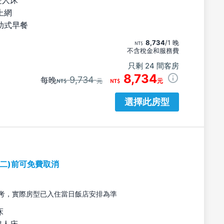
上網
助式早餐
8,734
/1 晚
不含稅金和服務費
只剩 24 間客房
8,734
9,734
每晚
元
元
選擇此房型
期二)前可免費取消
考，實際房型已入住當日飯店安排為準
床
雙人床