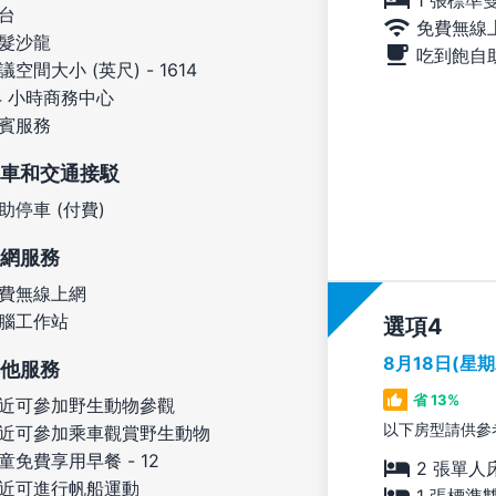
台
免費無線
髮沙龍
吃到飽自
議空間大小 (英尺) - 1614
4 小時商務中心
賓服務
車和交通接駁
助停車 (付費)
網服務
費無線上網
腦工作站
選項
8月18日(星
他服務
省 13%
近可參加野生動物參觀
以下房型請供參
近可參加乘車觀賞野生動物
童免費享用早餐 - 12
2 張單人
近可進行帆船運動
1 張標準