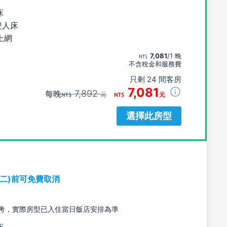
床
雙人床
上網
7,081
/1 晚
不含稅金和服務費
只剩 24 間客房
7,081
7,892
每晚
元
元
選擇此房型
期二)前可免費取消
考，實際房型已入住當日飯店安排為準
床