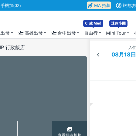
rocket_launch
機加(02)
MA 招募
旅遊攻
B
ClubMed
迷你小團
flight_takeoff
flight_takeoff
北出發
高雄出發
台中出發
自由行
Mini Tour
expand_more
expand_more
expand_more
expand_more
expand_more
IP 行政飯店
入
查看所有相片