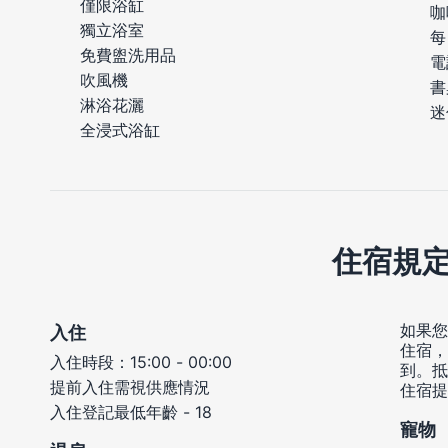
僅限浴缸
咖
獨立浴室
每
免費盥洗用品
電
吹風機
書
淋浴花灑
迷
全浸式浴缸
住宿規
如果您
入住
住宿，
入住時段：15:00 - 00:00
到。抵
提前入住需視供應情況
住宿提
入住登記最低年齡 - 18
寵物