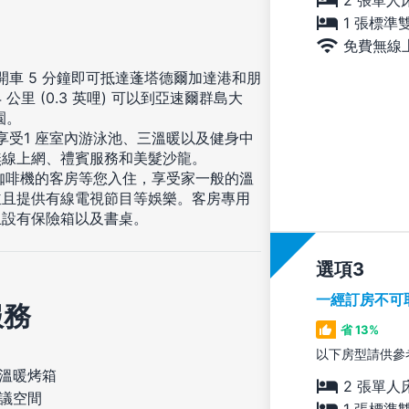
1 張標準
免費無線
，開車 5 分鐘即可抵達蓬塔德爾加達港和朋
公里 (0.3 英哩) 可以到亞速爾群島大
園。
享受1 座室內游泳池、三溫暖以及健身中
無線上網、禮賓服務和美髮沙龍。
縮咖啡機的客房等您入住，享受家一般的溫
並且提供有線電視節目等娛樂。客房專用
且設有保險箱以及書桌。
選項
一經訂房不可
服務
省 13%
以下房型請供參
溫暖烤箱
2 張單人
議空間
1 張標準