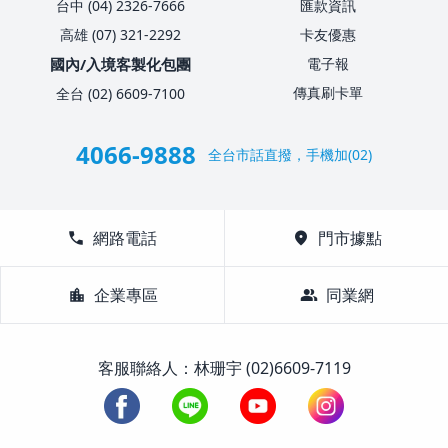
台中 (04) 2326-7666
匯款資訊
高雄 (07) 321-2292
卡友優惠
國內/入境客製化包團
電子報
傳真刷卡單
全台 (02) 6609-7100
4066-9888
全台市話直撥，手機加(02)
call
網路電話
location_on
門市據點
location_city
企業專區
group
同業網
客服聯絡人：林珊宇 (02)6609-7119