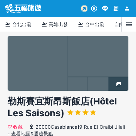
contract
person
rocket_launch
B
menu
flight_takeoff
flight_takeoff
flight_takeoff
台北出發
高雄出發
台中出發
自由行
勒斯賽宜斯昂斯飯店(Hôtel
Les Saisons)
20000Casablanca19 Rue El Oraibi Jilali
收藏
-
查看地圖&週邊景點