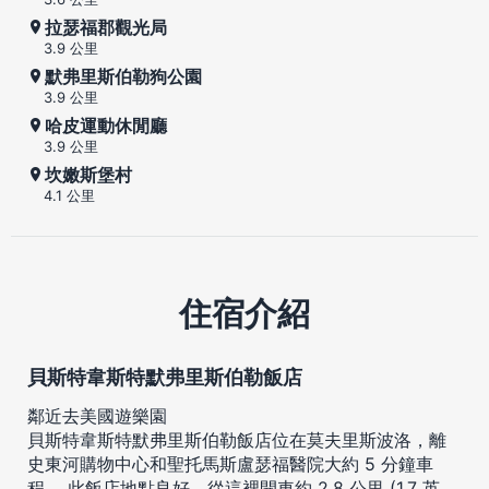
拉瑟福郡觀光局
3.9 公里
默弗里斯伯勒狗公園
3.9 公里
哈皮運動休閒廳
3.9 公里
坎嫩斯堡村
4.1 公里
住宿介紹
貝斯特韋斯特默弗里斯伯勒飯店
鄰近去美國遊樂園
貝斯特韋斯特默弗里斯伯勒飯店位在莫夫里斯波洛，離
史東河購物中心和聖托馬斯盧瑟福醫院大約 5 分鐘車
程。 此飯店地點良好，從這裡開車約 2.8 公里 (1.7 英