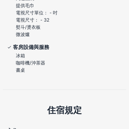
提供毛巾
電視尺寸單位： - 吋
電視尺寸： - 32
熨斗/燙衣板
微波爐
客房設備與服務
冰箱
咖啡機/沖茶器
書桌
住宿規定