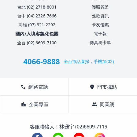
台北 (02) 2718-8001
護照簽證
台中 (04) 2326-7666
匯款資訊
高雄 (07) 321-2292
卡友優惠
國內/入境客製化包團
電子報
傳真刷卡單
全台 (02) 6609-7100
4066-9888
全台市話直撥，手機加(02)
call
網路電話
location_on
門市據點
location_city
企業專區
group
同業網
客服聯絡人：林珊宇 (02)6609-7119