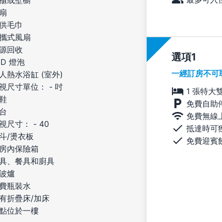
櫃或壁櫥
扇
供毛巾
攜式風扇
源回收
選項
ED 燈泡
一經訂房不可
人熱水浴缸 (室外)
視尺寸單位： - 吋
1 張特大
鞋
免費自助
台
免費無線
視尺寸： - 40
抵達時可
斗/燙衣板
免費迎賓
房內保險箱
具、餐具和廚具
波爐
費瓶裝水
有折疊床/加床
點位於一樓