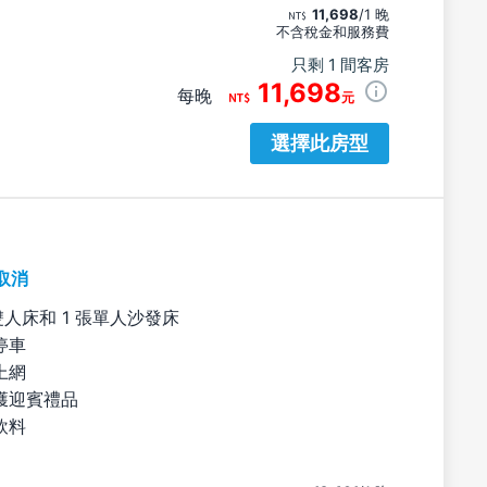
11,698
/1 晚
不含稅金和服務費
只剩 1 間客房
11,698
每晚
元
選擇此房型
取消
雙人床和 1 張單人沙發床
停車
上網
獲迎賓禮品
飲料