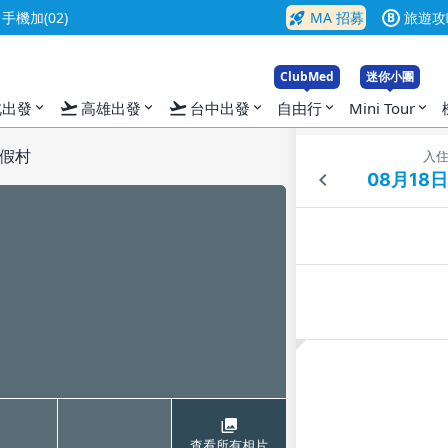
rocket_launch
機加(02)
MA 招募
旅遊攻
B
ClubMed
迷你小團
flight_takeoff
flight_takeoff
北出發
高雄出發
台中出發
自由行
Mini Tour
expand_more
expand_more
expand_more
expand_more
expand_more
假村
入
查看所有相片