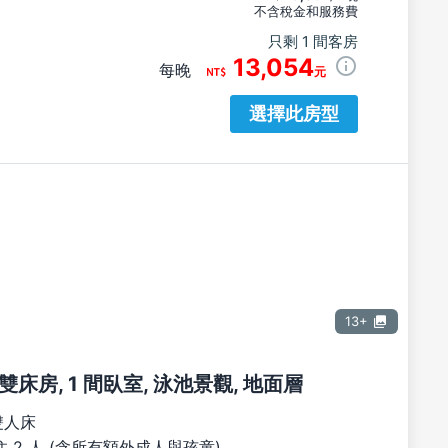
不含稅金和服務費
只剩 1 間客房
13,054
每晚
元
選擇此房型
13+
床房, 1 間臥室, 泳池景觀, 地面層
雙人床
 2 人 (含所有額外成人與孩童)