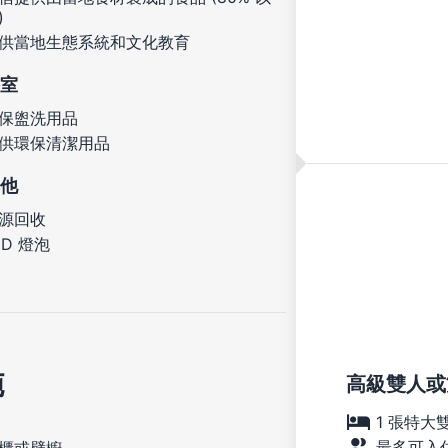
)
供當地生態系統和文化教育
室
保盥洗用品
供環保清潔用品
他
源回收
ED 燈泡
施
高級雙人或雙
1 張特大
最多可入住