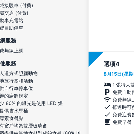
域接駁車 (付費)
場交通 (付費)
動車充電站
費自助停車
網服務
費無線上網
他服務
選項
人道方式照顧動物
8月15日(星
地旅行團和活動
1 張特大
供自行車停車位
免費自助
善的廚餘規定
免費無線
少 80% 的燈光是使用 LED 燈
抵達時可
提供省水馬桶
免費迎賓
應素食餐點
免費早餐
有窗戶均為雙層玻璃窗
宿提供由當地食材製成的食品 (80% 以