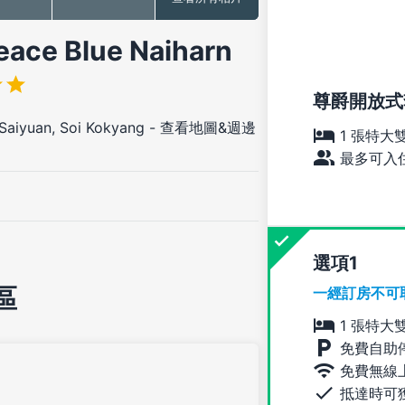
 Blue Naiharn
尊爵開放式
aiyuan, Soi Kokyang
-
查看地圖&週邊
1 張特大
最多可入住
選項
區
一經訂房不可
1 張特大
免費自助
免費無線
抵達時可