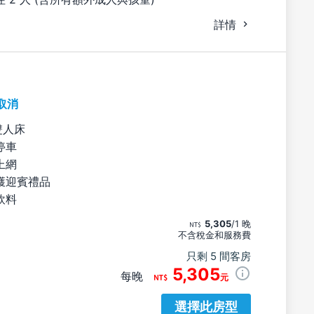
詳情
取消
雙人床
停車
上網
獲迎賓禮品
飲料
5,305
/1 晚
不含稅金和服務費
只剩 5 間客房
5,305
每晚
元
選擇此房型