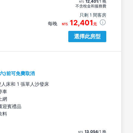
12,401
/1 晚
不含稅金和服務費
只剩 1 間客房
12,401
每晚
元
選擇此房型
期六)前可免費取消
雙人床和 1 張單人沙發床
停車
上網
獲迎賓禮品
飲料
13,054
/1 晚