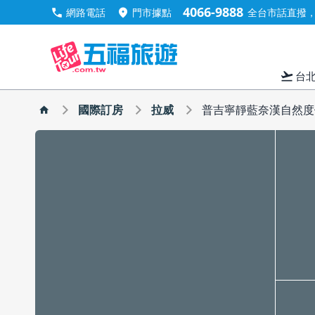
4066-9888
call
location_on
網路電話
門市據點
全台市話直撥，手
flight_takeoff
台
國際訂房
拉威
普吉寧靜藍奈漢自然度