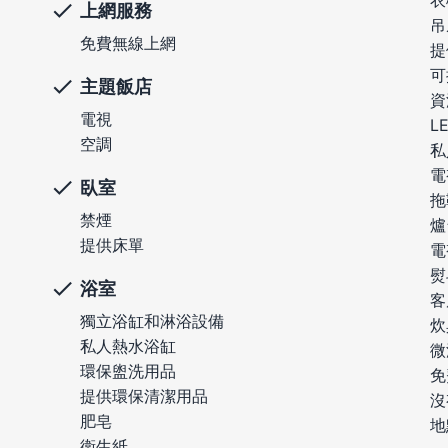
衣
上網服務
吊
免費無線上網
提
可
主題飯店
資
電視
L
空調
私
電
臥室
拖
禁煙
爐
提供床單
電
熨
浴室
客
獨立浴缸和淋浴設備
炊
私人熱水浴缸
微
環保盥洗用品
免
提供環保清潔用品
沒
肥皂
地
衛生紙