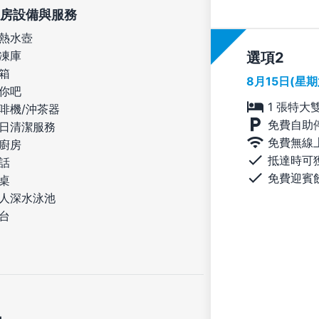
房設備與服務
熱水壺
凍庫
選項
箱
8月15日(星
你吧
1 張特大
啡機/沖茶器
免費自助
日清潔服務
免費無線
廚房
抵達時可
話
免費迎賓
桌
人深水泳池
台