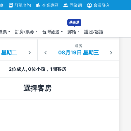
account_circle
contract
location_city
group
略
訂單查詢
企業專區
同業網
會員登入
基隆港
機票
訂房/票券
台灣旅遊
郵輪
護照/簽證
expand_more
expand_more
expand_more
expand_more
住
退房
2位成人, 0位小孩，1間客房
選擇客房