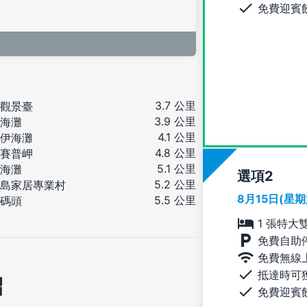
免費迎賓
3.7 公里
觀景臺
3.9 公里
海灘
4.1 公里
伊海灘
4.8 公里
賽普岬
5.1 公里
海灘
選項
5.2 公里
島家居專業村
8月15日(星
5.5 公里
碼頭
1 張特大
免費自助
免費無線
抵達時可
紹
免費迎賓