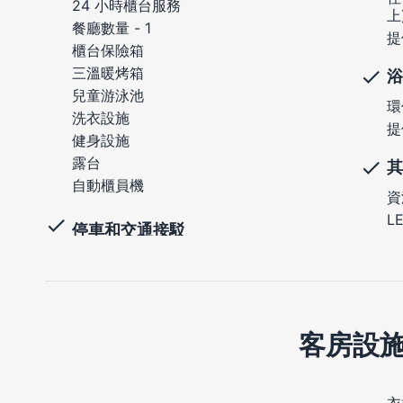
24 小時櫃台服務
上
餐廳數量 - 1
提
櫃台保險箱
三溫暖烤箱
浴
兒童游泳池
環
洗衣設施
提
健身設施
露台
其
自動櫃員機
資
L
停車和交通接駁
客房設