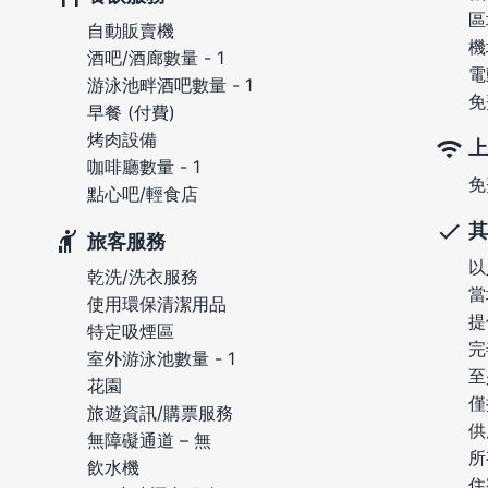
區
自動販賣機
機
酒吧/酒廊數量 - 1
電
游泳池畔酒吧數量 - 1
免
早餐 (付費)
烤肉設備
上
咖啡廳數量 - 1
免
點心吧/輕食店
其
旅客服務
以
乾洗/洗衣服務
當
使用環保清潔用品
提
特定吸煙區
完
室外游泳池數量 - 1
至
花園
僅
旅遊資訊/購票服務
供
無障礙通道 – 無
所
飲水機
住