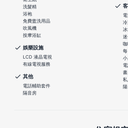
客
洗髮精
浴袍
電
免費盥洗用品
冷
吹風機
冰
按摩浴缸
迷
咖
娛樂設施
每
LCD 液晶電視
小
有線電視服務
電
書
其他
私
電話輔助套件
陽
隔音房