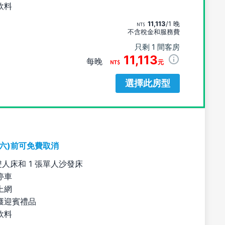
飲料
11,113
/1 晚
不含稅金和服務費
只剩 1 間客房
11,113
每晚
元
選擇此房型
期六)前可免費取消
雙人床和 1 張單人沙發床
停車
上網
獲迎賓禮品
飲料