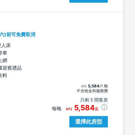
期六)前可免費取消
雙人床
停車
上網
獲迎賓禮品
飲料
5,584
/1 晚
不含稅金和服務費
只剩 5 間客房
5,584
每晚
元
選擇此房型