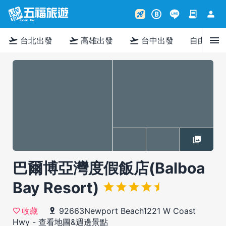
contract
person
rocket_launch
B
menu
flight_takeoff
flight_takeoff
flight_takeoff
台北出發
高雄出發
台中出發
自由行
巴爾博亞灣度假飯店(Balboa
Bay Resort)
92663Newport Beach1221 W Coast
收藏
Hwy
-
查看地圖&週邊景點