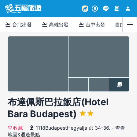
contract
person
rocket_launch
B
menu
flight_takeoff
flight_takeoff
flight_takeoff
台北出發
高雄出發
台中出發
自由行
布達佩斯巴拉飯店(Hotel
Bara Budapest)
1118BudapestHegyalja út 34-36.
-
查看
收藏
地圖&週邊景點