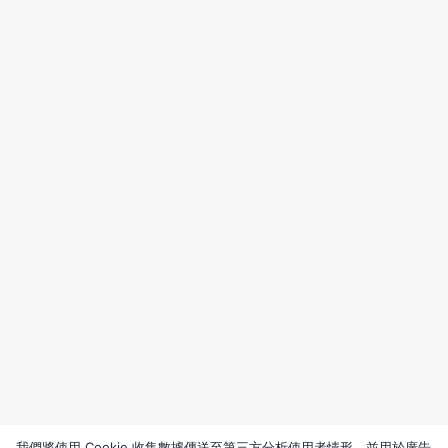
我們將使用 Cookie 收集數據傳送至第三方分析使用者情形，並用於廣告