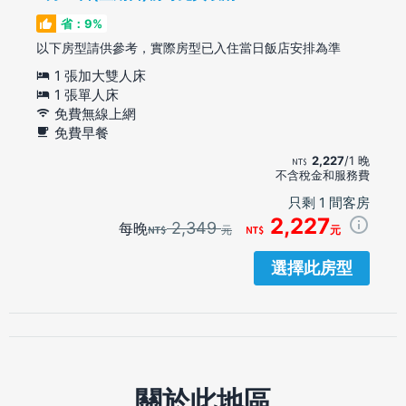
省：9%
以下房型請供參考，實際房型已入住當日飯店安排為準
1 張加大雙人床
1 張單人床
免費無線上網
免費早餐
2,227
/1 晚
不含稅金和服務費
只剩 1 間客房
2,227
2,349
每晚
元
元
選擇此房型
關於此地區