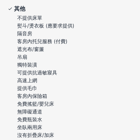
其他
不提供床單
熨斗/燙衣板 (應要求提供)
隔音房
客房內托兒服務 (付費)
遮光布/窗簾
吊扇
獨特裝潢
可提供抗過敏寢具
高速上網
提供毛巾
客房內保險箱
免費搖籃/嬰兒床
無障礙通道
免費瓶裝水
坐臥兩用床
沒有折疊床/加床