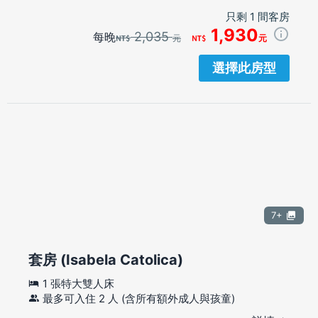
只剩 1 間客房
1,930
2,035
每晚
元
元
選擇此房型
7+
套房 (Isabela Catolica)
1 張特大雙人床
最多可入住 2 人 (含所有額外成人與孩童)