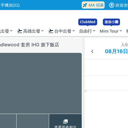
rocket_launch
機加(02)
MA 招募
旅遊攻
B
ClubMed
迷你小團
flight_takeoff
flight_takeoff
北出發
高雄出發
台中出發
自由行
Mini Tour
expand_more
expand_more
expand_more
expand_more
expand_more
lewood 套房 IHG 旗下飯店
入
查看所有相片