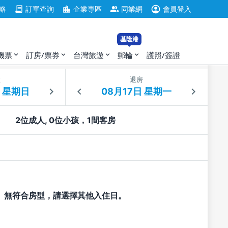
account_circle
contract
location_city
group
略
訂單查詢
企業專區
同業網
會員登入
基隆港
機票
訂房/票券
台灣旅遊
郵輪
護照/簽證
expand_more
expand_more
expand_more
expand_more
住
退房
2位成人, 0位小孩，1間客房
無符合房型，請選擇其他入住日。