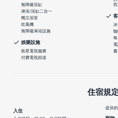
無障礙浴缸
而
淋浴/浴缸二合一
客
獨立浴室
吹風機
冰
無障礙淋浴設施
咖
每
娛樂設施
電
衛星電視服務
書
付費電視頻道
住宿規
提供的
入住