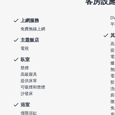
客房設
D
上網服務
平
免費無線上網
其
主題飯店
高
電視
提
電
臥室
爐
禁煙
無
高級寢具
電
提供床單
熨
可吸煙和禁煙
洗
沙發床
廚
微
浴室
免
僅限浴缸
房