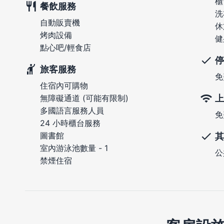
櫃
餐飲服務
洗
自動販賣機
休
烤肉設備
健
點心吧/輕食店
停
旅客服務
免
住宿內可購物
上
無障礙通道 (可能有限制)
多國語言服務人員
免
24 小時櫃台服務
圖書館
其
室內游泳池數量 - 1
公
禁煙住宿