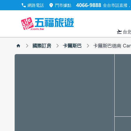
4066-9888
call
location_on
網路電話
門市據點
全台市話直撥，手
flight_takeoff
台
國際訂房
卡爾斯巴
卡爾斯巴德南 Cand