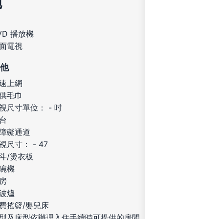
施
VD 播放機
面電視
他
速上網
供毛巾
視尺寸單位： - 吋
台
障礙通道
視尺寸： - 47
斗/燙衣板
碗機
房
波爐
費搖籃/嬰兒床
型及床型依辦理入住手續時可提供的房間