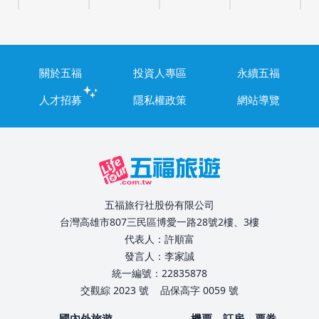
關於五福
投資人專區
永續五福
人才招募
隱私權政策
網站導覽
五福旅行社股份有限公司
台灣高雄市807三民區博愛一路28號2樓、3樓
代表人：許順富
發言人：李家誠
統一編號：22835878
交觀綜 2023 號
品保高字 0059 號
國內外旅遊
機票、訂房、票券