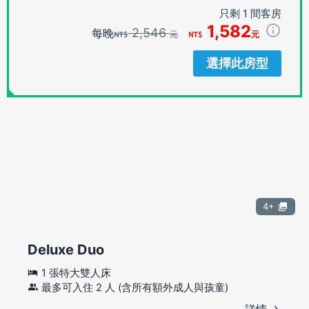
只剩 1 間客房
1,582
2,546
每晚
元
元
選擇此房型
4+
Deluxe Duo
1 張特大雙人床
最多可入住 2 人 (含所有額外成人與孩童)
詳情