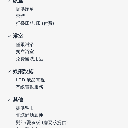
臥室
提供床單
禁煙
折疊床/加床 (付費)
浴室
僅限淋浴
獨立浴室
免費盥洗用品
娛樂設施
LCD 液晶電視
有線電視服務
其他
提供毛巾
電話輔助套件
熨斗/燙衣板 (應要求提供)