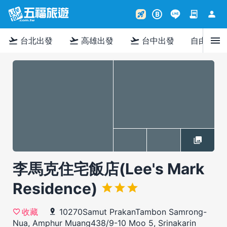
contract
person
rocket_launch
B
menu
flight_takeoff
flight_takeoff
flight_takeoff
台北出發
高雄出發
台中出發
自由行
李馬克住宅飯店(Lee's Mark
Residence)
10270Samut PrakanTambon Samrong-
收藏
Nua, Amphur Muang438/9-10 Moo 5, Srinakarin