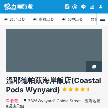
contract
person
rocket_launch
B
menu
flight_takeoff
flight_takeoff
flight_takeoff
台北出發
高雄出發
台中出發
自由行
溫耶德帕茲海岸飯店(Coastal
Pods Wynyard)
7325Wynyard1 Goldie Street
-
查看地圖
收藏
&週邊景點