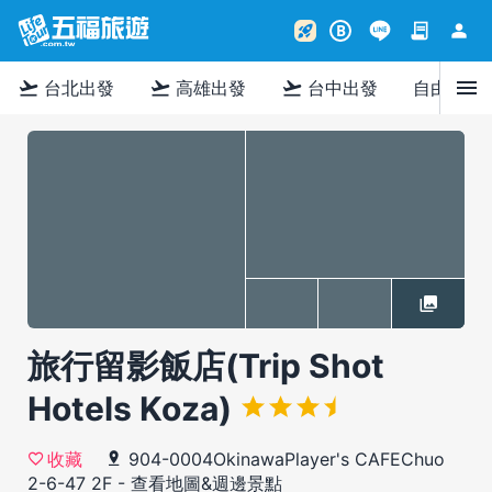
contract
person
rocket_launch
B
menu
flight_takeoff
flight_takeoff
flight_takeoff
台北出發
高雄出發
台中出發
自由行
旅行留影飯店(Trip Shot
Hotels Koza)
904-0004OkinawaPlayer's CAFEChuo
收藏
2-6-47 2F
-
查看地圖&週邊景點