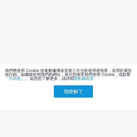
我們將使用 Cookie 收集數據傳送至第三方分析使用者情形，並用於廣告
或行銷。如繼續使用我們的網站，表示您接受我們使用 Cookie，或點擊
「
不同意
」。 如您想了解更多，請詳閱
隱私權政策
我瞭解了
請選擇其他入住日