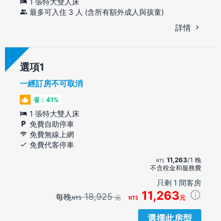
1 張特大雙人床
最多可入住 3 人 (含所有額外成人與孩童)
詳情
選項
一經訂房不可取消
省：41%
1 張特大雙人床
免費自助停車
免費無線上網
免費代客停車
11,263
/1 晚
不含稅金和服務費
只剩 1 間客房
11,263
18,925
每晚
元
元
選擇此房型