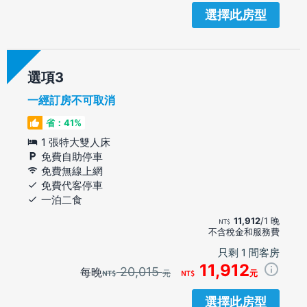
選擇此房型
選項
一經訂房不可取消
省：41%
1 張特大雙人床
免費自助停車
免費無線上網
免費代客停車
一泊二食
11,912
/1 晚
不含稅金和服務費
只剩 1 間客房
11,912
20,015
每晚
元
元
選擇此房型