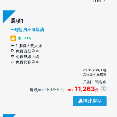
選項
一經訂房不可取消
省：41%
1 張特大雙人床
免費自助停車
免費無線上網
免費代客停車
11,263
/1 晚
不含稅金和服務費
只剩 1 間客房
11,263
18,925
每晚
元
元
選擇此房型