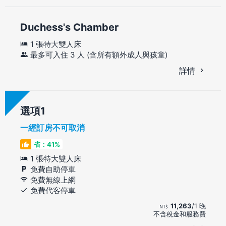
Duchess's Chamber
1 張特大雙人床
最多可入住 3 人 (含所有額外成人與孩童)
詳情
選項
一經訂房不可取消
省：41%
1 張特大雙人床
免費自助停車
免費無線上網
免費代客停車
11,263
/1 晚
不含稅金和服務費