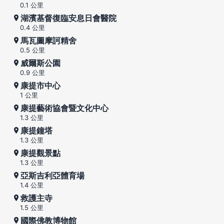
0.1 公里
湖濱基督復臨安息日會醫院
0.4 公里
馬瓦圖摩訶精舍
0.5 公里
威爾斯公園
0.9 公里
康提市中心
1 公里
康提藝術協會暨文化中心
1.3 公里
康提鐘塔
1.3 公里
康提觀景點
1.3 公里
亞斯吉利亞體育場
1.4 公里
救護主寺
1.5 公里
國際佛教博物館