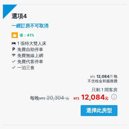
選項
一經訂房不可取消
省：41%
1 張特大雙人床
免費自助停車
免費無線上網
免費代客停車
一泊三食
12,084
/1 晚
不含稅金和服務費
只剩 1 間客房
12,084
20,304
每晚
元
元
選擇此房型