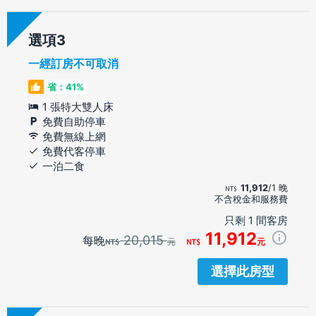
選項
一經訂房不可取消
省：41%
1 張特大雙人床
免費自助停車
免費無線上網
免費代客停車
一泊二食
11,912
/1 晚
不含稅金和服務費
只剩 1 間客房
11,912
20,015
每晚
元
元
選擇此房型