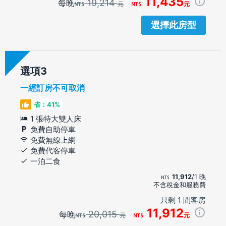
11,435
19,214
每晚
元
元
選擇此房型
選項
一經訂房不可取消
省：41%
1 張特大雙人床
免費自助停車
免費無線上網
免費代客停車
一泊二食
11,912
/1 晚
不含稅金和服務費
只剩 1 間客房
11,912
20,015
每晚
元
元