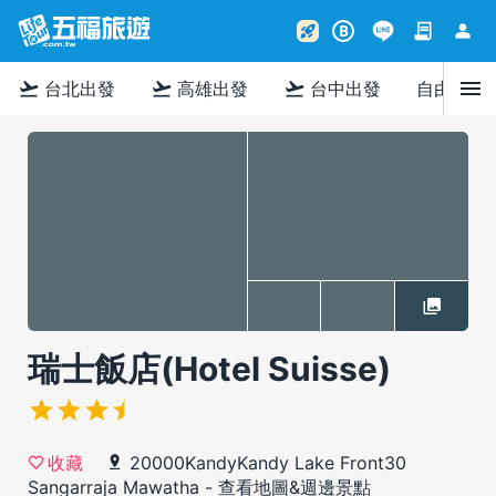
contract
person
rocket_launch
B
menu
flight_takeoff
flight_takeoff
flight_takeoff
台北出發
高雄出發
台中出發
自由行
瑞士飯店(Hotel Suisse)
20000KandyKandy Lake Front30
收藏
Sangarraja Mawatha
-
查看地圖&週邊景點