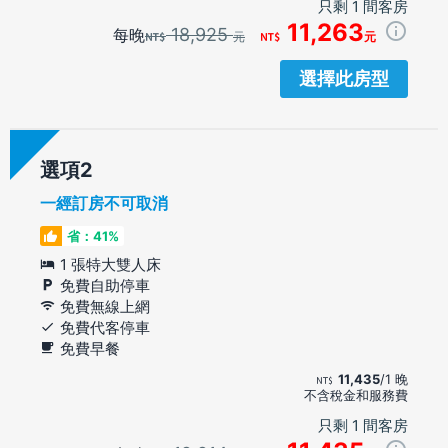
只剩 1 間客房
11,263
18,925
每晚
元
元
選擇此房型
選項
一經訂房不可取消
省：41%
1 張特大雙人床
免費自助停車
免費無線上網
免費代客停車
免費早餐
11,435
/1 晚
不含稅金和服務費
只剩 1 間客房