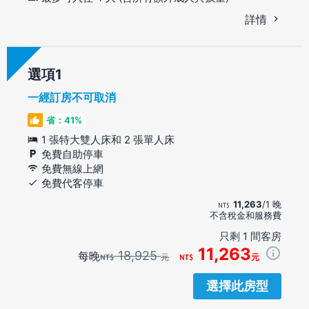
詳情
選項
一經訂房不可取消
省：41%
1 張特大雙人床和 2 張單人床
免費自助停車
免費無線上網
免費代客停車
11,263
/1 晚
不含稅金和服務費
只剩 1 間客房
11,263
18,925
每晚
元
元
選擇此房型