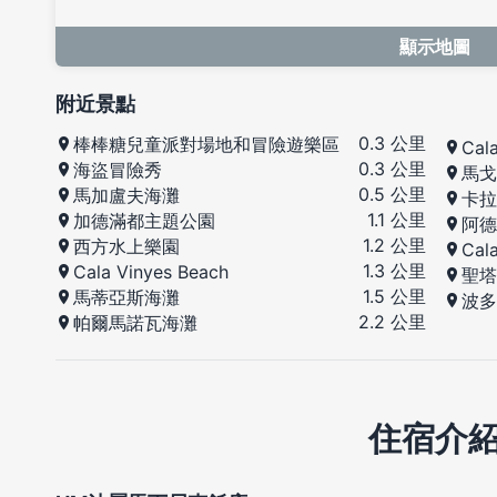
顯示地圖
附近景點
0.3 公里
棒棒糖兒童派對場地和冒險遊樂區
Cala
0.3 公里
海盜冒險秀
馬戈
0.5 公里
馬加盧夫海灘
卡拉
1.1 公里
加德滿都主題公園
阿德
1.2 公里
西方水上樂園
Cal
1.3 公里
Cala Vinyes Beach
聖塔
1.5 公里
馬蒂亞斯海灘
波多
2.2 公里
帕爾馬諾瓦海灘
住宿介