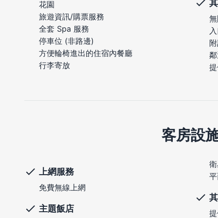
其
花園
旅遊資訊/購票服務
無
全套 Spa 服務
入
停車位 (非路邊)
附
方便輪椅進出的住宿內餐廳
鄰
行李寄放
提
客房設
衛
上網服務
平
免費無線上網
其
主題飯店
提