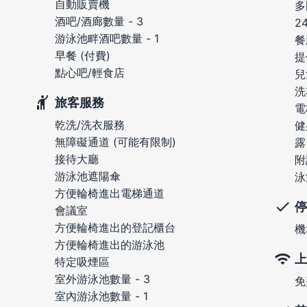
自動販賣機
多
酒吧/酒廊數量 - 3
2
游泳池畔酒吧數量 - 1
餐
早餐 (付費)
提
點心吧/輕食店
兒
洗
旅客服務
電
乾洗/洗衣服務
健
無障礙通道 (可能有限制)
露
接待大廳
附
游泳池遮陽傘
泳
方便輪椅進出電梯通道
停
會議室
方便輪椅進出的登記櫃台
機
方便輪椅進出的游泳池
上
特定吸煙區
室外游泳池數量 - 3
免
室內游泳池數量 - 1