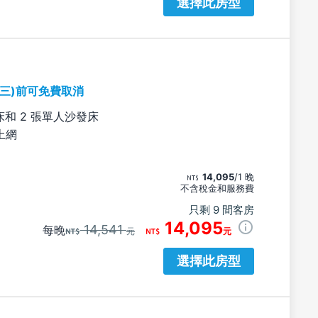
選擇此房型
期三)前可免費取消
床和 2 張單人沙發床
上網
14,095
/1 晚
不含稅金和服務費
只剩 9 間客房
14,095
14,541
每晚
元
元
選擇此房型