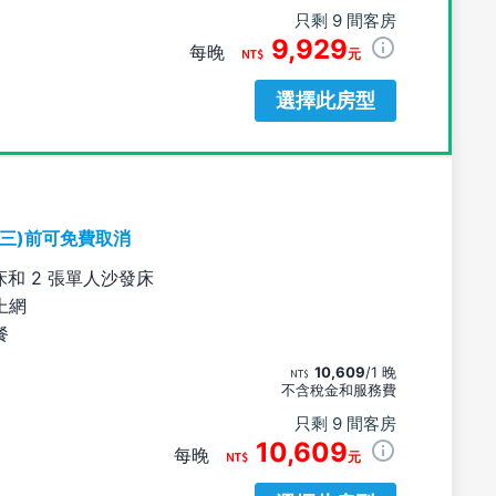
只剩 9 間客房
9,929
每晚
元
選擇此房型
期三)前可免費取消
床和 2 張單人沙發床
上網
餐
10,609
/1 晚
不含稅金和服務費
只剩 9 間客房
10,609
每晚
元