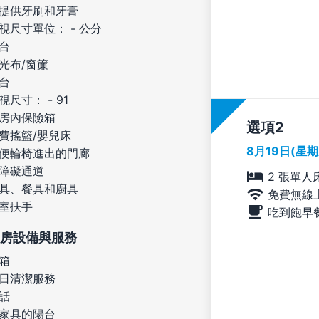
提供牙刷和牙膏
視尺寸單位： - 公分
台
光布/窗簾
台
視尺寸： - 91
房內保險箱
選項
費搖籃/嬰兒床
8月19日(星
便輪椅進出的門廊
障礙通道
2 張單人
具、餐具和廚具
免費無線
室扶手
吃到飽早
房設備與服務
箱
日清潔服務
話
家具的陽台