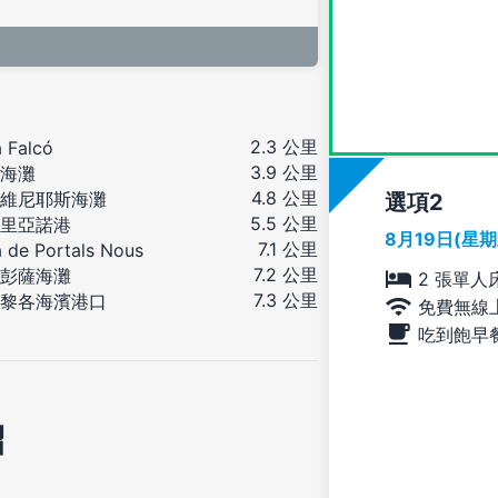
2.3 公里
 Falcó
3.9 公里
海灘
4.8 公里
維尼耶斯海灘
選項
5.5 公里
里亞諾港
8月19日(星
7.1 公里
a de Portals Nous
7.2 公里
彭薩海灘
2 張單人
7.3 公里
黎各海濱港口
免費無線
吃到飽早
紹