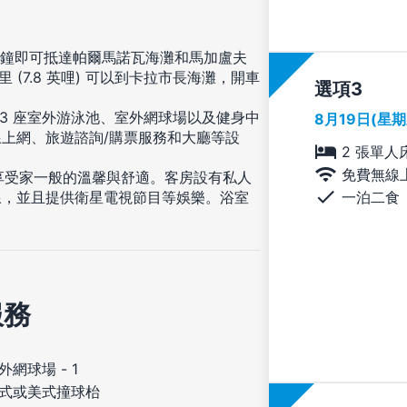
分鐘即可抵達帕爾馬諾瓦海灘和馬加盧夫
里 (7.8 英哩) 可以到卡拉市長海灘，開車
選項
 3 座室外游泳池、室外網球場以及健身中
8月19日(星
上網、旅遊諮詢/購票服務和大廳等設
2 張單人
免費無線
，享受家一般的溫馨與舒適。客房設有私人
一泊二食
線，並且提供衛星電視節目等娛樂。浴室
服務
外網球場 - 1
式或美式撞球枱