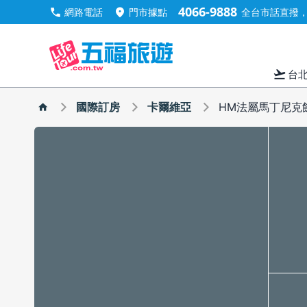
4066-9888
call
location_on
網路電話
門市據點
全台市話直撥，手
flight_takeoff
台
國際訂房
卡爾維亞
HM法屬馬丁尼克