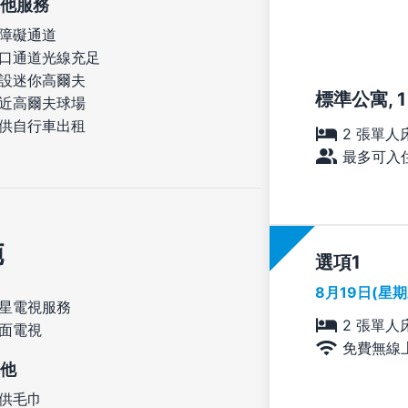
他服務
障礙通道
口通道光線充足
設迷你高爾夫
標準公寓, 1 
近高爾夫球場
供自行車出租
2 張單人
最多可入住
施
選項
8月19日(星
星電視服務
2 張單人
面電視
免費無線
他
供毛巾