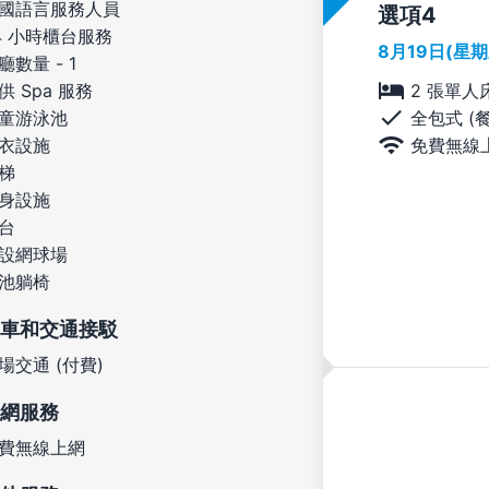
國語言服務人員
選項
4 小時櫃台服務
8月19日(星
廳數量 - 1
2 張單人
供 Spa 服務
全包式 (
童游泳池
免費無線
衣設施
梯
身設施
台
設網球場
池躺椅
車和交通接駁
場交通 (付費)
網服務
費無線上網