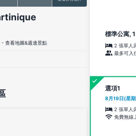
inique
標準公寓, 1 
-
查看地圖&週邊景點
2 張單人
最多可入住
選項
區
8月19日(星
2 張單人
免費無線