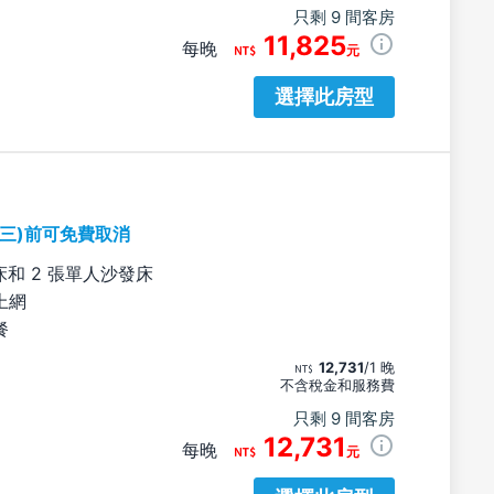
只剩 9 間客房
11,825
每晚
元
選擇此房型
期三)前可免費取消
床和 2 張單人沙發床
上網
餐
12,731
/1 晚
不含稅金和服務費
只剩 9 間客房
12,731
每晚
元