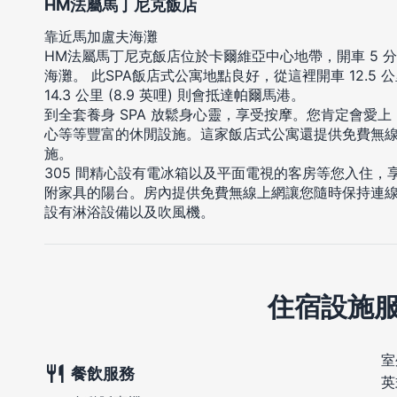
HM法屬馬丁尼克飯店
靠近馬加盧夫海灘
HM法屬馬丁尼克飯店位於卡爾維亞中心地帶，開車 5 
海灘。 此SPA飯店式公寓地點良好，從這裡開車 12.5 公
14.3 公里 (8.9 英哩) 則會抵達帕爾馬港。
到全套養身 SPA 放鬆身心靈，享受按摩。您肯定會愛上
心等等豐富的休閒設施。這家飯店式公寓還提供免費無線
施。
305 間精心設有電冰箱以及平面電視的客房等您入住
附家具的陽台。房內提供免費無線上網讓您隨時保持連
設有淋浴設備以及吹風機。
住宿設施
室
餐飲服務
英