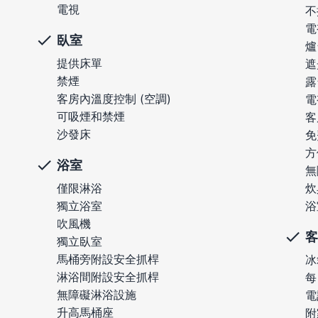
電視
不
電
臥室
爐
提供床單
遮
禁煙
露
客房內溫度控制 (空調)
電
可吸煙和禁煙
客
沙發床
免
方
浴室
無
僅限淋浴
炊
獨立浴室
浴
吹風機
客
獨立臥室
馬桶旁附設安全抓桿
冰
淋浴間附設安全抓桿
每
無障礙淋浴設施
電
升高馬桶座
附