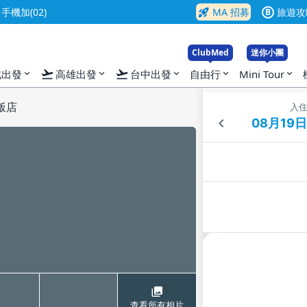
rocket_launch
機加(02)
MA 招募
旅遊攻
B
ClubMed
迷你小團
flight_takeoff
flight_takeoff
北出發
高雄出發
台中出發
自由行
Mini Tour
expand_more
expand_more
expand_more
expand_more
expand_more
飯店
入
查看所有相片