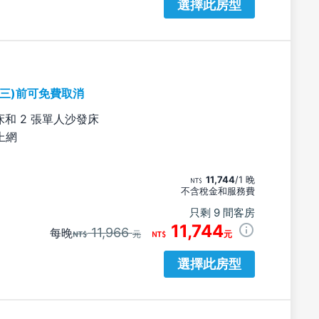
選擇此房型
期三)前可免費取消
床和 2 張單人沙發床
上網
11,744
/1 晚
不含稅金和服務費
只剩 9 間客房
11,744
11,966
每晚
元
元
選擇此房型