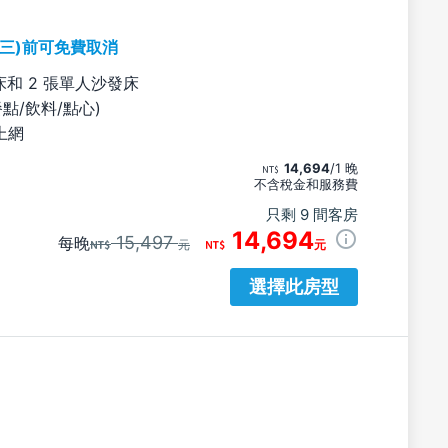
期三)前可免費取消
床和 2 張單人沙發床
餐點/飲料/點心)
上網
14,694
/1 晚
不含稅金和服務費
只剩 9 間客房
14,694
15,497
每晚
元
元
選擇此房型