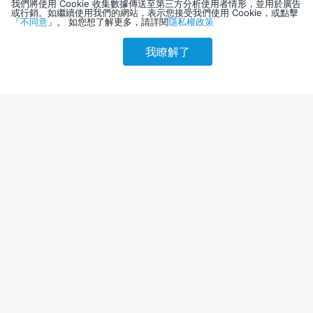
我們將使用 Cookie 收集數據傳送至第三方分析使用者情形，並用於廣告
或行銷。如繼續使用我們的網站，表示您接受我們使用 Cookie，或點擊
「
不同意
」。 如您想了解更多，請詳閱
隱私權政策
我瞭解了
請選擇其他入住日