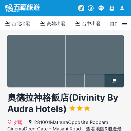
contract
person
rocket_launch
B
menu
flight_takeoff
flight_takeoff
flight_takeoff
台北出發
高雄出發
台中出發
自由行
奧德拉神格飯店(Divinity By
Audra Hotels)
281001MathuraOpposite Roopam
收藏
CinemaDeeg Gate - Masani Road
-
查看地圖&週邊景