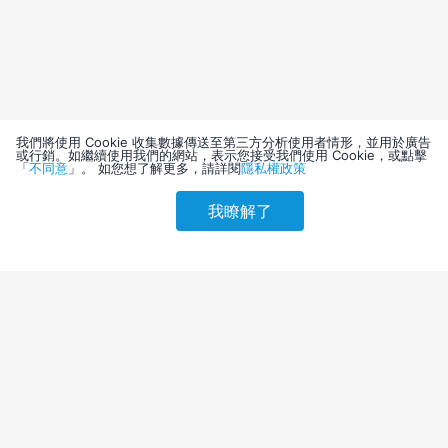
我們將使用 Cookie 收集數據傳送至第三方分析使用者情形，並用於廣告
或行銷。如繼續使用我們的網站，表示您接受我們使用 Cookie，或點擊
「
不同意
」。 如您想了解更多，請詳閱
隱私權政策
我瞭解了
請選擇其他入住日