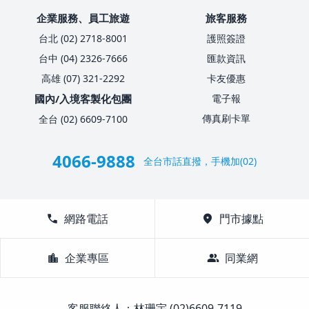
企業服務、員工旅遊
旅客服務
台北 (02) 2718-8001
護照簽證
台中 (04) 2326-7666
匯款資訊
高雄 (07) 321-2292
卡友優惠
國內/入境客製化包團
電子報
傳真刷卡單
全台 (02) 6609-7100
4066-9888
全台市話直撥，手機加(02)
call
網路電話
location_on
門市據點
location_city
企業專區
group
同業網
客服聯絡人：林珊宇 (02)6609-7119