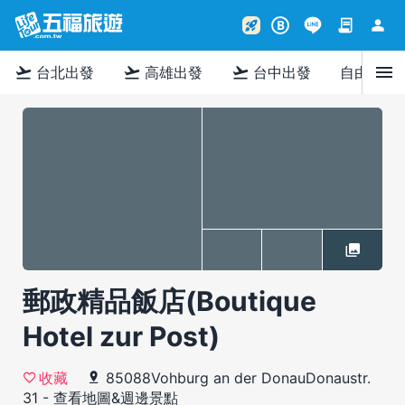
contract
person
rocket_launch
B
menu
flight_takeoff
flight_takeoff
flight_takeoff
台北出發
高雄出發
台中出發
自由行
郵政精品飯店(Boutique
Hotel zur Post)
85088Vohburg an der DonauDonaustr.
收藏
31
-
查看地圖&週邊景點