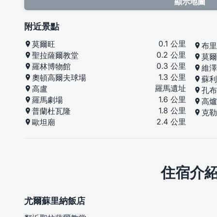
顯示地圖
附近景點
0.1 公里
莫爾旺
布里
0.2 公里
聖拉薩爾教堂
莫爾
0.3 公里
羅林博物館
維澤
1.3 公里
奧頓高爾夫球場
蘇利
羅馬遺址
高盧
孔布
1.6 公里
羅馬劇場
高爐
1.8 公里
普蘭杜瓦隆
克勒
2.4 公里
歐坦廟
住宿介
尤爾蘇里納飯店