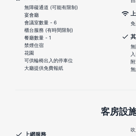
自
無障礙通道 (可能有限制)
上
宴會廳
會議室數量 - 6
免
櫃台服務 (有時間限制)
其
餐廳數量 - 1
禁煙住宿
無
花園
入
可供輪椅出入的停車位
附
大廳提供免費報紙
無
客房設
吹
上網服務