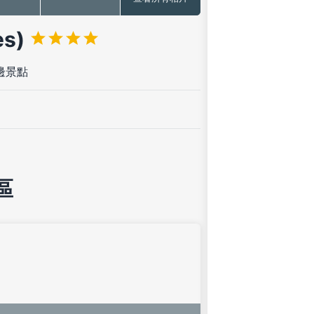
es)
邊景點
區