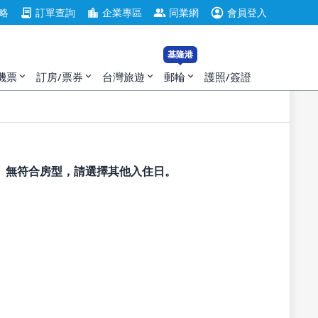
住
退房
account_circle
contract
location_city
group
略
訂單查詢
企業專區
同業網
會員登入
基隆港
2位成人, 0位小孩，1間客房
機票
訂房/票券
台灣旅遊
郵輪
護照/簽證
expand_more
expand_more
expand_more
expand_more
無符合房型，請選擇其他入住日。