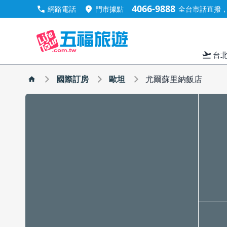
4066-9888
call
location_on
網路電話
門市據點
全台市話直撥，手
flight_takeoff
台
國際訂房
歐坦
尤爾蘇里納飯店