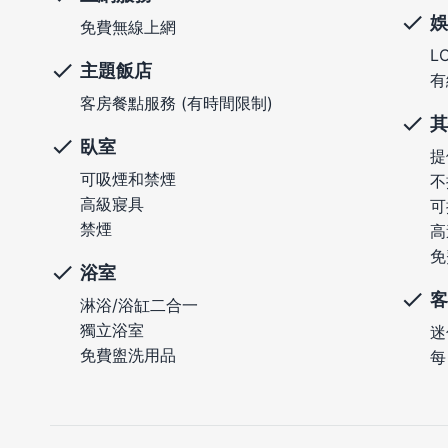
娛
免費無線上網
L
主題飯店
有
客房餐點服務 (有時間限制)
其
臥室
提
可吸煙和禁煙
不
高級寢具
可
禁煙
高
免
浴室
客
淋浴/浴缸二合一
獨立浴室
迷
免費盥洗用品
每