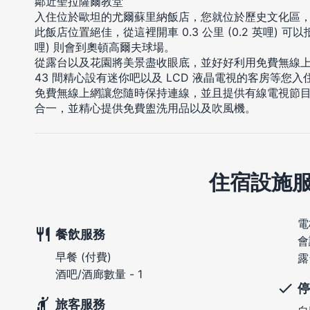
鄰近聖拉薩爾教堂
入住位於歐坦的尤爾蘇里納飯店，您就位於歷史文化區
此飯店位置絕佳，從這裡開車 0.3 公里 (0.2 英哩) 可以抵
哩) 則會到奧頓高爾夫球場。
從露台以及花園將美景盡收眼底，並好好利用免費無線
43 間精心設有迷你吧以及 LCD 液晶電視的客房等您
免費無線上網讓您隨時保持連線，並且提供有線電視節目
合一，並精心提供免費盥洗用品以及吹風機。
住宿設施
電
餐飲服務
會
早餐 (付費)
露
酒吧/酒廊數量 - 1
停
旅客服務