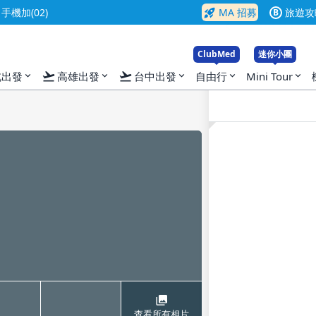
入
rocket_launch
機加(02)
MA 招募
旅遊攻
B
ClubMed
迷你小團
flight_takeoff
flight_takeoff
北出發
高雄出發
台中出發
自由行
Mini Tour
expand_more
expand_more
expand_more
expand_more
expand_more
查看所有相片