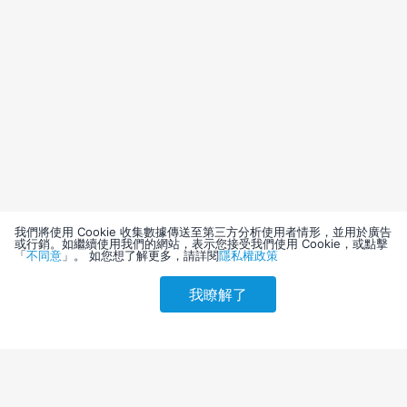
我們將使用 Cookie 收集數據傳送至第三方分析使用者情形，並用於廣告
或行銷。如繼續使用我們的網站，表示您接受我們使用 Cookie，或點擊
「
不同意
」。 如您想了解更多，請詳閱
隱私權政策
我瞭解了
請選擇其他入住日