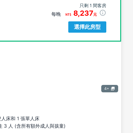
只剩 1 間客房
8,237
每晚
元
選擇此房型
4+
雙人床和 1 張單人床
 3 人 (含所有額外成人與孩童)