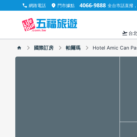
4066-9888
call
location_on
網路電話
門市據點
全台市話直撥，手
flight_takeoff
台
國際訂房
帕爾瑪
Hotel Amic Can Pa