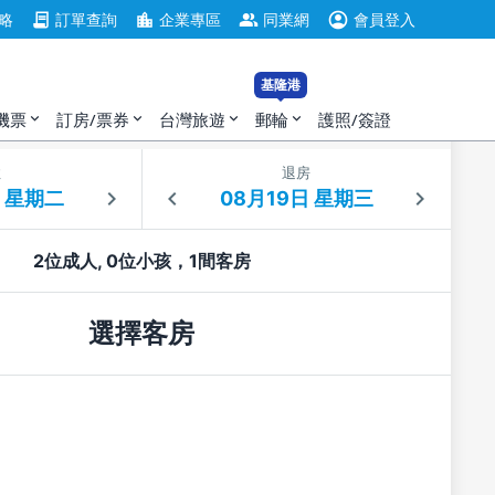
account_circle
contract
location_city
group
略
訂單查詢
企業專區
同業網
會員登入
基隆港
機票
訂房/票券
台灣旅遊
郵輪
護照/簽證
expand_more
expand_more
expand_more
expand_more
住
退房
2位成人, 0位小孩，1間客房
選擇客房