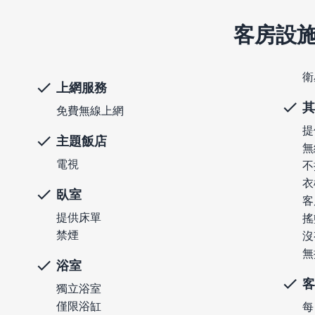
客房設
衛
上網服務
其
免費無線上網
提
主題飯店
無
電視
不
衣
臥室
客
提供床單
搖
禁煙
沒
無
浴室
客
獨立浴室
僅限浴缸
每