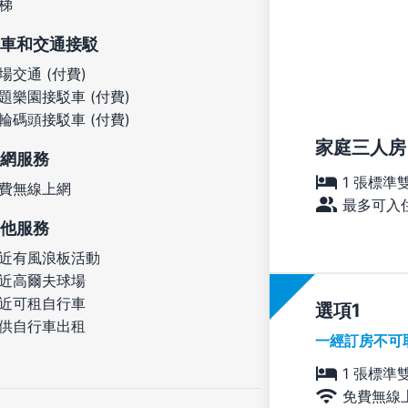
梯
車和交通接駁
場交通 (付費)
題樂園接駁車 (付費)
輪碼頭接駁車 (付費)
家庭三人房
網服務
1 張標準
費無線上網
最多可入住
他服務
近有風浪板活動
近高爾夫球場
近可租自行車
選項
供自行車出租
一經訂房不可
1 張標準
免費無線