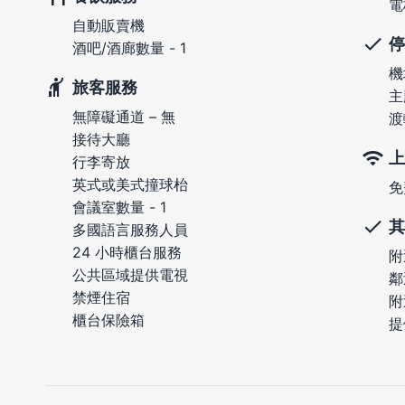
電
自動販賣機
停
酒吧/酒廊數量 - 1
機
旅客服務
主
無障礙通道 – 無
渡
接待大廳
上
行李寄放
英式或美式撞球枱
免
會議室數量 - 1
其
多國語言服務人員
24 小時櫃台服務
附
公共區域提供電視
鄰
禁煙住宿
附
櫃台保險箱
提