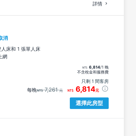
詳情
取消
雙人床和 1 張單人床
上網
6,814
/1 晚
不含稅金和服務費
只剩 1 間客房
6,814
7,261
每晚
元
元
選擇此房型