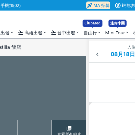
rocket_launch
機加(02)
MA 招募
旅遊攻
B
ClubMed
迷你小團
flight_takeoff
flight_takeoff
北出發
高雄出發
台中出發
自由行
Mini Tour
expand_more
expand_more
expand_more
expand_more
expand_more
stilla 飯店
入
查看所有相片