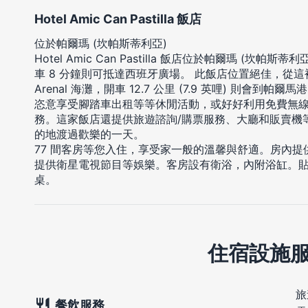
Hotel Amic Can Pastilla 飯店
位於帕爾瑪 (坎帕斯蒂利亞)
Hotel Amic Can Pastilla 飯店位於帕爾瑪 (坎
車 8 分鐘則可抵達西班牙廣場。 此飯店位置絕佳，從這裡開車 
Arenal 海灘，開車 12.7 公里 (7.9 英哩) 則會到帕爾馬
恣意享受腳踏車出租等等休閒活動，或好好利用免費無
務。這家飯店還提供旅遊諮詢/購票服務、大廳和販賣機
的地渡過歡樂的一天。
77 間客房等您入住，享受家一般的溫馨與舒適。房內
提供衛星電視節目等娛樂。客房設有衛浴，內附浴缸。
桌。
住宿設施
旅
餐飲服務