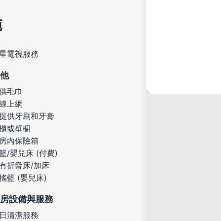
施
星電視服務
他
供毛巾
線上網
提供牙刷和牙膏
櫃或壁櫥
房內保險箱
籃/嬰兒床 (付費)
有折疊床/加床
搖籃 (嬰兒床)
房設備與服務
日清潔服務