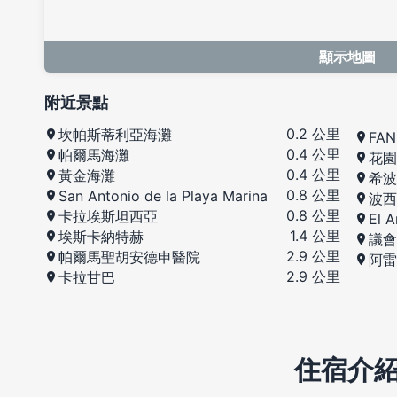
顯示地圖
附近景點
0.2 公里
坎帕斯蒂利亞海灘
FA
0.4 公里
帕爾馬海灘
花園
0.4 公里
黃金海灘
希波
0.8 公里
San Antonio de la Playa Marina
波西
0.8 公里
卡拉埃斯坦西亞
El 
1.4 公里
埃斯卡納特赫
議會
2.9 公里
帕爾馬聖胡安德申醫院
阿雷
2.9 公里
卡拉甘巴
住宿介