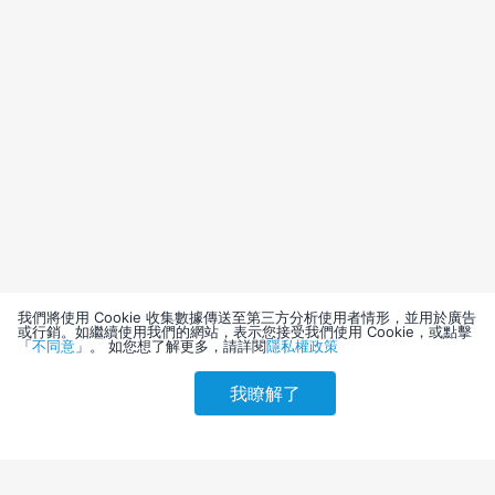
我們將使用 Cookie 收集數據傳送至第三方分析使用者情形，並用於廣告
或行銷。如繼續使用我們的網站，表示您接受我們使用 Cookie，或點擊
「
不同意
」。 如您想了解更多，請詳閱
隱私權政策
我瞭解了
請選擇其他入住日