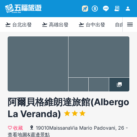
contract
person
rocket_launch
B
menu
flight_takeoff
flight_takeoff
flight_takeoff
台北出發
高雄出發
台中出發
自由行
阿爾貝格維朗達旅館(Albergo
La Veranda)
19010MaissanaVia Mario Padovani, 26
-
收藏
查看地圖&週邊景點