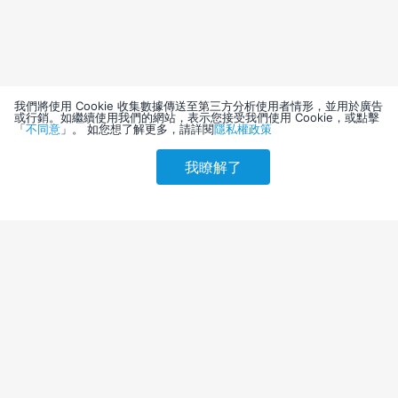
我們將使用 Cookie 收集數據傳送至第三方分析使用者情形，並用於廣告
或行銷。如繼續使用我們的網站，表示您接受我們使用 Cookie，或點擊
「
不同意
」。 如您想了解更多，請詳閱
隱私權政策
我瞭解了
請選擇其他入住日