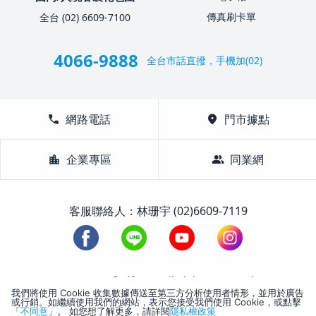
傳真刷卡單
全台 (02) 6609-7100
4066-9888
全台市話直撥，手機加(02)
call
網路電話
location_on
門市據點
location_city
企業專區
group
同業網
客服聯絡人：林珊宇 (02)6609-7119
1988-2026 © Lifetour All Rights Reserved.
我們將使用 Cookie 收集數據傳送至第三方分析使用者情形，並用於廣告
或行銷。如繼續使用我們的網站，表示您接受我們使用 Cookie，或點擊
「
不同意
」。 如您想了解更多，請詳閱
隱私權政策