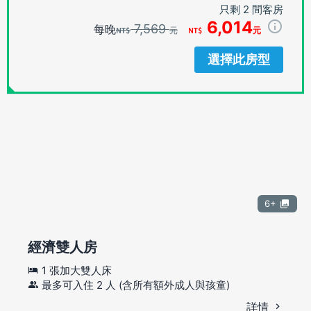
只剩 2 間客房
6,014
7,569
每晚
元
元
選擇此房型
6+
經濟雙人房
1 張加大雙人床
最多可入住 2 人 (含所有額外成人與孩童)
詳情