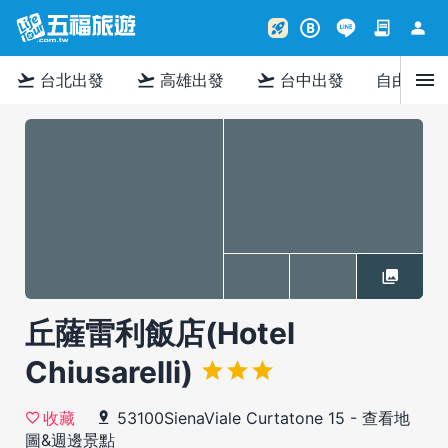
contract
person
rocket_launch
B
menu
flight_takeoff
flight_takeoff
flight_takeoff
台北出發
高雄出發
台中出發
自由行
丘薩雷利飯店(Hotel
Chiusarelli)
53100SienaViale Curtatone 15
-
查看地
收藏
圖&週邊景點