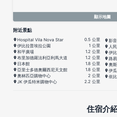
顯示地圖
附近景點
0.5 公里
Hospital Vila Nova Star
影音
1 公里
伊比拉普埃拉公園
人民
1.2 公里
和平廣場
伊比
1.2 公里
布里加德羅法利亞利馬大道
路易
1.8 公里
日本館
奧斯
1.8 公里
亞里士多德奧爾西尼天文館
伊瓜
2 公里
奧林匹亞購物中心
依比
2.2 公里
JK 伊瓜特米購物中心
住宿介