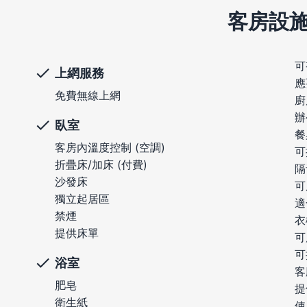
客房設
可
上網服務
應
免費無線上網
廚
辦
臥室
餐
客房內溫度控制 (空調)
可
折疊床/加床 (付費)
隔
沙發床
可
獨立起居區
適
禁煙
衣
提供床單
可
可
浴室
客
肥皂
提
衛生紙
使