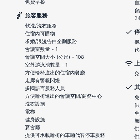
免費早餐
自
會
旅客服務
2
乾洗/洗衣服務
停
住宿內可購物
求婚/浪漫告白企劃服務
機
會議室數量 - 1
代
會議空間大小 (公尺) - 108
上
室外游泳池數量 - 1
方便輪椅進出的住宿內餐廳
免
走廊有警報閃燈
其
多國語言服務人員
方便輪椅進出的會議空間/商務中心
免
洗衣設施
供
電梯
至
健身設施
無
宴會廳
供
提供可承載輪椅的車輛代客停車服務
供