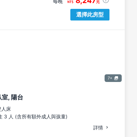
8,247
每晚
元
選擇此房型
7+
臥室, 陽台
雙人床
 3 人 (含所有額外成人與孩童)
詳情