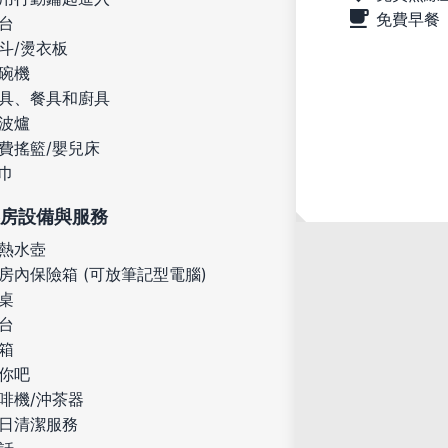
免費早餐
台
斗/燙衣板
碗機
具、餐具和廚具
波爐
費搖籃/嬰兒床
巾
房設備與服務
熱水壺
房內保險箱 (可放筆記型電腦)
桌
台
箱
你吧
啡機/沖茶器
日清潔服務