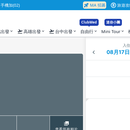
rocket_launch
機加(02)
MA 招募
旅遊攻
B
ClubMed
迷你小團
flight_takeoff
flight_takeoff
北出發
高雄出發
台中出發
自由行
Mini Tour
expand_more
expand_more
expand_more
expand_more
expand_more
入
查看所有相片