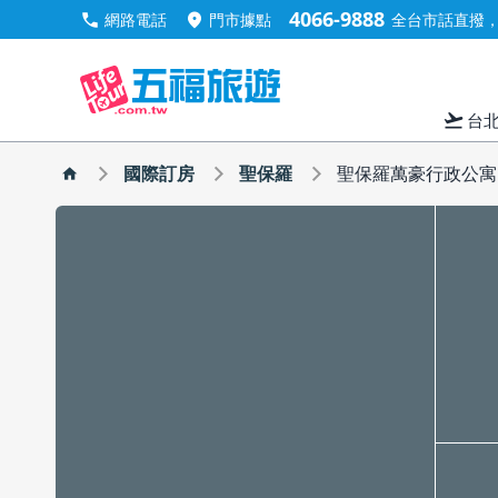
4066-9888
call
location_on
網路電話
門市據點
全台市話直撥，手
flight_takeoff
台
國際訂房
聖保羅
聖保羅萬豪行政公寓