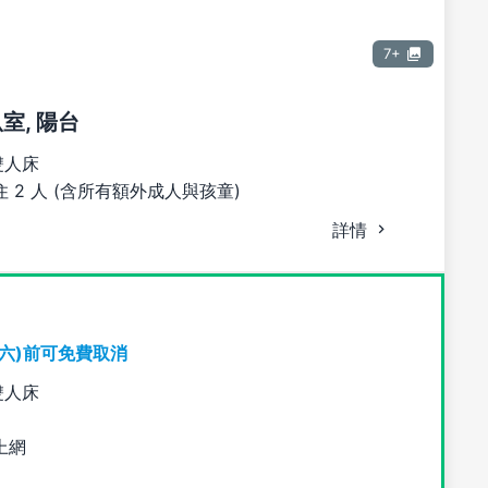
7+
臥室, 陽台
雙人床
 2 人 (含所有額外成人與孩童)
詳情
期六)前可免費取消
雙人床
上網