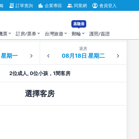
account_circle
contract
location_city
group
略
訂單查詢
企業專區
同業網
會員登入
基隆港
機票
訂房/票券
台灣旅遊
郵輪
護照/簽證
expand_more
expand_more
expand_more
expand_more
住
退房
2位成人, 0位小孩，1間客房
選擇客房