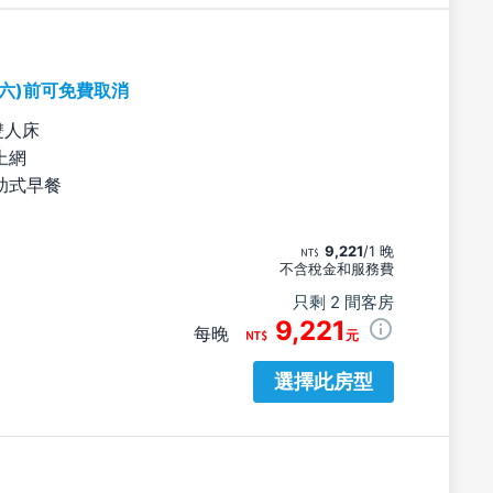
期六)前可免費取消
雙人床
上網
助式早餐
9,221
/1 晚
不含稅金和服務費
只剩 2 間客房
9,221
每晚
元
選擇此房型