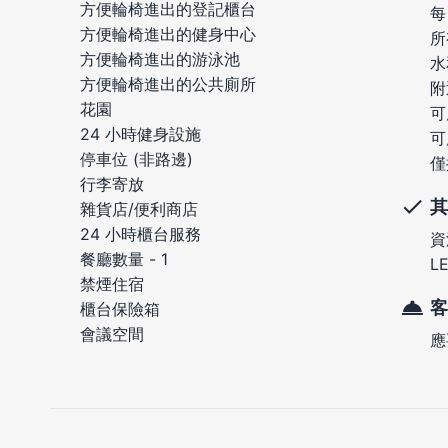
方便輪椅進出的登記櫃台
每
方便輪椅進出的健身中心
所
方便輪椅進出的游泳池
水
方便輪椅進出的公共廁所
附
花園
可
24 小時健身設施
可
停車位 (非路邊)
僅
行李寄放
其
雜貨店/便利商店
24 小時櫃台服務
資
餐廳數量 - 1
L
禁煙住宿
客
櫃台保險箱
會議空間
應