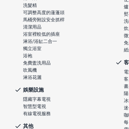
洗髮精
爐
可調整高度的蓮蓬頭
熨
馬桶旁附設安全抓桿
洗
清潔用品
炊
浴室裡較低的插座
微
淋浴/浴缸二合一
免
獨立浴室
紙
浴袍
客
免費盥洗用品
吹風機
電
淋浴花灑
客
書
娛樂設施
陽
隱藏字幕電視
冰
智慧型電視
迷
有線電視服務
咖
每
其他