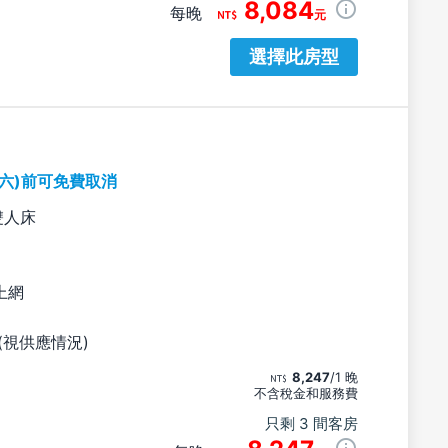
8,084
每晚
元
選擇此房型
期六)前可免費取消
雙人床
上網
(視供應情況)
8,247
/1 晚
不含稅金和服務費
只剩 3 間客房