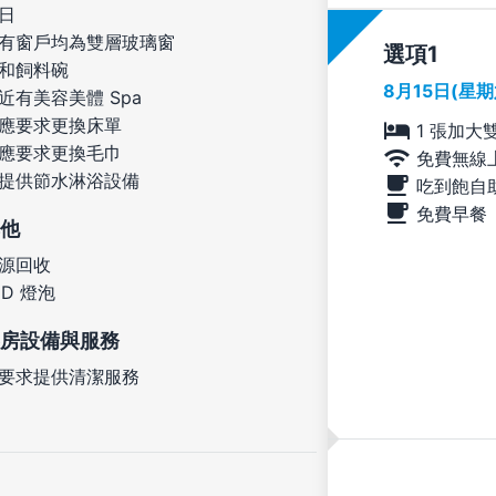
日
有窗戶均為雙層玻璃窗
選項
和飼料碗
8月15日(星
近有美容美體 Spa
應要求更換床單
1 張加大
應要求更換毛巾
免費無線
提供節水淋浴設備
吃到飽自
免費早餐
他
源回收
ED 燈泡
房設備與服務
要求提供清潔服務