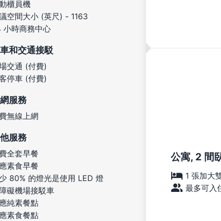
動櫃員機
議空間大小 (英尺) - 1163
4 小時商務中心
車和交通接駁
場交通 (付費)
客停車 (付費)
網服務
費無線上網
他服務
費全套早餐
公寓, 2 間
應素食早餐
1 張加大
少 80% 的燈光是使用 LED 燈
最多可入住
障礙機場接駁車
應純素餐點
應素食餐點