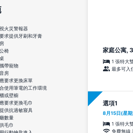
施
視火災警報器
要求提供牙刷和牙膏
房
家庭公寓, 3
公椅
桌
1 張特大
攜帶寵物
最多可入住
音房
應要求更換床單
合使用筆電的工作環境
櫃或壁櫥
選項
應要求更換毛巾
提供抗過敏寢具
8月15日(星
廳數量
1 張特大
供毛巾
免費無線
用行動鑰匙進入