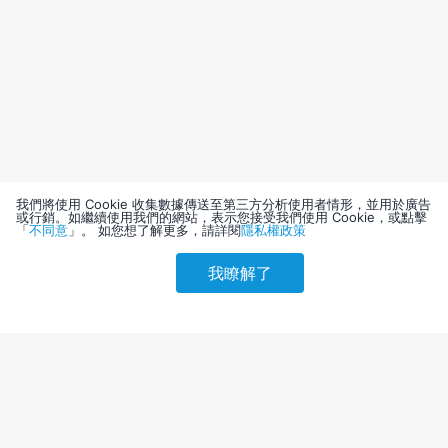
我們將使用 Cookie 收集數據傳送至第三方分析使用者情形，並用於廣告
或行銷。如繼續使用我們的網站，表示您接受我們使用 Cookie，或點擊
「
不同意
」。 如您想了解更多，請詳閱
隱私權政策
我瞭解了
請選擇其他入住日