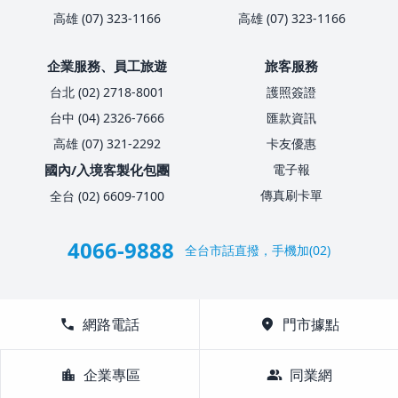
高雄 (07) 323-1166
高雄 (07) 323-1166
企業服務、員工旅遊
旅客服務
台北 (02) 2718-8001
護照簽證
台中 (04) 2326-7666
匯款資訊
高雄 (07) 321-2292
卡友優惠
國內/入境客製化包團
電子報
傳真刷卡單
全台 (02) 6609-7100
4066-9888
全台市話直撥，手機加(02)
call
網路電話
location_on
門市據點
location_city
企業專區
group
同業網